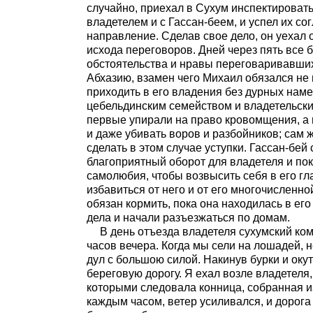
случайно, приехал в Сухум инспектировать
владетелем и с Гассан-беем, и успел их с
направление. Сделав свое дело, он уехал 
исхода переговоров. Дней через пять все 
обстоятельства и нравы переговаривавших
Абхазию, взамен чего Михаил обязался не н
приходить в его владения без дурных нам
цебельдинским семейством и владетельски
первые упирали на право кровомщения, а
и даже убивать воров и разбойников; сам
сделать в этом случае уступки. Гассан-бе
благоприятный оборот для владетеля и пок
самолюбия, чтобы возвысить себя в его гла
избавиться от него и от его многочисленно
обязан кормить, пока она находилась в ег
дела и начали разъезжаться по домам.
В день отъезда владетеля сухумский ком
часов вечера. Когда мы сели на лошадей, 
дул с большою силой. Накинув бурки и ок
береговую дорогу. Я ехал возле владетеля
которыми следовала конница, собранная из
каждым часом, ветер усиливался, и дорога