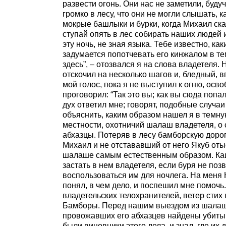
развести огонь. Они нас не заметили, буду
громко в лесу, что они не могли слышать, 
мокрые башлыки и бурки, когда Михаил сказ
ступай опять в лес собирать наших людей 
эту ночь, не зная языка. Тебе известно, к
задумается попотчевать его кинжалом в тем
здесь”, – отозвался я на слова владетеля. 
отскочил на несколько шагов и, бледный, 
мой голос, пока я не выступил к огню, ос
проговорил: “Так это вы; как вы сюда попал
дух ответил мне; говорят, подобные случа
объяснить, каким образом нашел я в темн
местности, охотничий шалаш владетеля, о
абхазцы. Потеряв в лесу бамборскую доро
Михаил и не отстававший от него Якуб оты
шалаше самым естественным образом. Каца
застать в нем владетеля, если буря не поз
воспользоваться им для ночлега. На меня К
понял, в чем дело, и поспешил мне помочь
владетельских телохранителей, ветер стих 
Бамборы. Перед нашим выездом из шалаша,
провожавших его абхазцев найдены убитым
были виновники этого дела, и знал, где их 