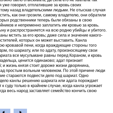
я уже говорил, отплатившие за кровь своих
 тому назад владетельскими людьми. Не отыскав случая
тить, как они грозили, самому владетелю, они обратили
торых родственники теперь были обязаны в свою
йников и непременно заплатить им кровью за кровь.
сыну и распространяется на всю родню убийцы и убитого.
ны мстить за его кровь; даже сила и значение какого-
мстителей, которых он может выставить. Канла
атою кровавой пени, когда враждующие стороны того
дом, по шариату, или по адату, произносящему свои
риата все мусульмане равны перед Кораном, и кровь
ладельца, ценится одинаково; адат признает
 и жизнь князя стоит дороже жизни дворянина,
ад простым вольным человеком. По этой причине люди
шие стараются подвести дело под шариат. Одно
дело канлы решению шариата или адата порождает
 к суду только в крайнем случае, когда канла угрожает
гда весь народ заставляет семейство кончить свою