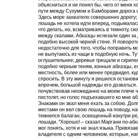
объясниться и не понял бы, чего от меня х
пути между Сухумом и Бамборами дорога 
Здесь море захватило совершенно дорогу;
лошадь не хотела идти вперед, подымалась
что делать, но, всматриваясь в темноту, ск
между скалами. Абхазцы исчезали один за
подобно высокой черной стене. Я повороти
недостаточно для того, чтобы поправить м
не выпутаюсь из чащи в подобную ночь. Ту
оглушительнее; деревья трещали и скрипел
подобно черным теням, конные абхазцы, е
местность, более или менее предвидел, куд
спросить. В эту минуту я решился останов
впрочем, большой надежды его дозваться. 
почувствовав неожиданно на моем плече ч
пистолет, но голос подъехавшего ко мне аб
Знаками он звал меня ехать за собою. Долго
местами он вел свою лошадь на поводу, н
темнелся балаган, освещенный изнутри р
лошади. “Хорошо! – сказал Маргани по-абха
мог понять, хотя и не знал языка. Привяз
владетеля с одним человеком, которые, на