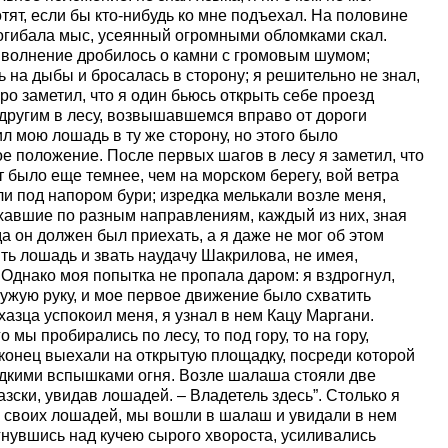
отят, если бы кто-нибудь ко мне подъехал. На половине
огибала мыс, усеянный огромными обломками скал.
 волнение дробилось о камни с громовым шумом;
 на дыбы и бросалась в сторону; я решительно не знал,
оро заметил, что я один бьюсь открыть себе проезд
 другим в лесу, возвышавшемся вправо от дороги
л мою лошадь в ту же сторону, но этого было
ое положение. После первых шагов в лесу я заметил, что
т было еще темнее, чем на морском берегу, вой ветра
и под напором бури; изредка мелькали возле меня,
хавшие по разным направлениям, каждый из них, зная
а он должен был приехать, а я даже не мог об этом
ить лошадь и звать наудачу Шакрилова, не имея,
Однако моя попытка не пропала даром: я вздрогнул,
ужую руку, и мое первое движение было схватить
хазца успокоил меня, я узнал в нем Кацу Маргани.
 мы пробирались по лесу, то под гору, то на гору,
аконец выехали на открытую площадку, посреди которой
едкими вспышками огня. Возле шалаша стояли две
зски, увидав лошадей. – Владетель здесь”. Столько я
ав своих лошадей, мы вошли в шалаш и увидали в нем
гнувшись над кучею сырого хвороста, усиливались