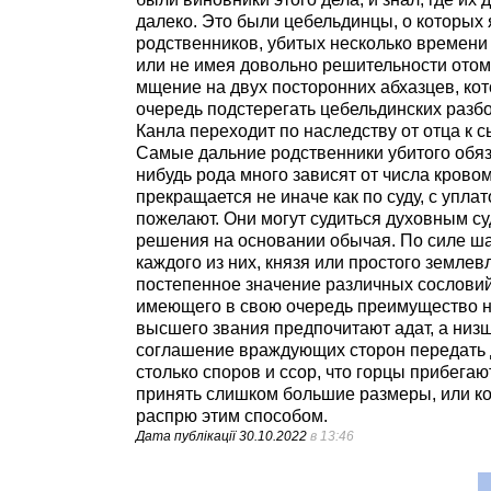
далеко. Это были цебельдинцы, о которых 
родственников, убитых несколько времени
или не имея довольно решительности отомс
мщение на двух посторонних абхазцев, ко
очередь подстерегать цебельдинских разбо
Канла переходит по наследству от отца к 
Самые дальние родственники убитого обяза
нибудь рода много зависят от числа крово
прекращается не иначе как по суду, с упл
пожелают. Они могут судиться духовным су
решения на основании обычая. По силе ша
каждого из них, князя или простого землев
постепенное значение различных сословий;
имеющего в свою очередь преимущество н
высшего звания предпочитают адат, а низ
соглашение враждующих сторон передать 
столько споров и ссор, что горцы прибегают
принять слишком большие размеры, или ко
распрю этим способом.
Дата публікації
30.10.2022
в 13:46