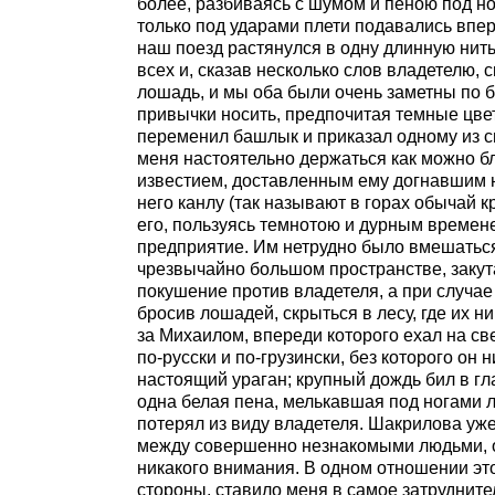
более, разбиваясь с шумом и пеною под но
только под ударами плети подавались впер
наш поезд растянулся в одну длинную нить
всех и, сказав несколько слов владетелю, 
лошадь, и мы оба были очень заметны по 
привычки носить, предпочитая темные цве
переменил башлык и приказал одному из с
меня настоятельно держаться как можно б
известием, доставленным ему догнавшим 
него канлу (так называют в горах обычай 
его, пользуясь темнотою и дурным времен
предприятие. Им нетрудно было вмешаться
чрезвычайно большом пространстве, закут
покушение против владетеля, а при случае 
бросив лошадей, скрыться в лесу, где их н
за Михаилом, впереди которого ехал на с
по-русски и по-грузински, без которого он
настоящий ураган; крупный дождь бил в гл
одна белая пена, мелькавшая под ногами л
потерял из виду владетеля. Шакрилова уже
между совершенно незнакомыми людьми, 
никакого внимания. В одном отношении это
стороны, ставило меня в самое затруднител