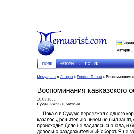
Україн
Авторів
1
ПОДIЇ
АВТОРИ
ПОШУК
Мемуарист
»
Авторы
»
Feodor_Tornau
»
Воспоминания к
Воспоминания кавказского о
10.03.1835
Сухум, Абхазия, Абхазия
Пока я в Сухуме переезжал с одного кор
казалось, решительно ничем не был занят, я
происходит. Дело не ладилось сначала, и 
довольно раздражительный оборот. Я не за