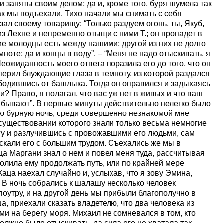
чи заняты своим делом; да и, кроме того, буря шумела так
как мы подъехали. Тихо начали мы снимать с себя
ал своему товарищу: “Только раздуем огонь, ты, Якуб,
из Лехне и непременно отыщи с ними Т.; он пропадет в
акие молодцы есть между нашими; другой из них не долго
ноте; да и концы в воду”. – “Меня не надо отыскивать, я
Неожиданность моего ответа поразила его до того, что он
вперил блуждающие глаза в темноту, из которой раздался
вободившись от башлыка. Тогда он оправился и задыхаясь
и? Право, я полагал, что вас уж нет в живых и что ваш
и бывают”. В первые минуты действительно нелегко было
ую бурную ночь, среди совершенно незнакомой мне
 существовании которого знали только весьма немногие
гу и разлучившись с провожавшими его людьми, сам
скали его с большим трудом. Съехались же мы в
 Маргани знал о нем и повел меня туда, рассчитывая
волила ему продолжать путь, или по крайней мере
аца наехал случайно и, услыхав, что я зову Эмина,
. В ночь собрались к шалашу несколько человек
поутру, и на другой день мы прибыли благополучно в
 приехали сказать владетелю, что два человека из
и на берегу моря. Михаил не сомневался в том, кто
должно было отыскивать, да сила его не хватала так