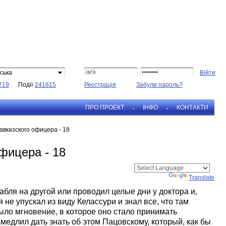
ська
719
Події
241615
Реєстрація
Забули пароль?
ПРО ПРОЕКТ
IНФО
КОНТАКТИ
авказского офицера - 18
фицера - 18
Powered by
Translate
абля на другой или проводил целые дни у доктора и,
 не упускал из виду Келассури и знал все, что там
было мгновение, в которое оно стало принимать
медлил дать знать об этом Пацовскому, который, как бы