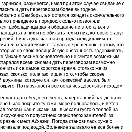
 гарнизон, разумеется, имел при этом случае свидание с
огласить и дать переговорам более выгодное
обратно в Бамборы, а я остался ожидать окончательного
было приведено в порядок, сколько позволяли
ся: цебельдинцы дали обещание не вторгаться в
ападать на них и не обижать тех из них, которые станут
ерений. Лишь одна частная вражда между каким-то
ми телохранителями осталась не решенною, потому что
 вторые на свою полицейскую обязанность задерживать
 же Михаил весьма основательно не считал возможным
й старался всеми силами дать переговорам возможно
ончить их в самое короткое время, столько же из
зах, сколько, полагаю, и для того, чтобы скорее
й дружины, которую он, как княжеский вассал, был
о округе. По наружности все остались довольны исходом
ендант дал обед в его честь, задержавший нас до пяти
небо было покрыто тучами, море волновалось, и ветер
утав головы башлыками, мы выехали густою толпой на
, окруженного полусотнею своих телохранителей, за
 разных мест Абхазии. Погода становилась хуже с
 исчезала под водой. Волнение заливало ее все более и