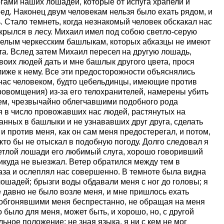
гами наших лошадей, которые от испуга храпели и
ед. Наконец двум человекам нельзя было ехать рядом, и
. Стало темнеть, когда незнакомый человек обскакал нас
скрылся в лесу. Михаил имел под собою светло-серую
белым черкесским башлыкам, которых абхазцы не имеют
та. Вслед затем Михаил пересел на другую лошадь,
воих людей дать и мне башлык другого цвета, прося
лиже к нему. Все эти предосторожности объяснялись
нас человеком, будто цебельдинцы, имеющие против
кровомщения) из-за его телохранителей, намерены убить
ем, чрезвычайно облегчавшими подобного рода
 в число провожавших нас людей, растянутых на
анных в башлыки и не узнававших друг друга, сделать
и против меня, как он сам меня предостерегал, и потом,
икто бы не отыскал в подобную погоду. Долго следовал я
ветлой лошади его любимый слуга, хорошо говоривший
 никуда не выезжал. Ветер обратился между тем в
аза и ослеплял нас совершенно. В темноте была видна
ошадей; брызги воды обдавали меня с ног до головы; я
 давно не было возле меня, и мне пришлось ехать
обгонявшими меня беспрестанно, не обращая на меня
 было для меня, может быть, и хорошо, но, с другой
ьное положение: не зная языка, я ни с кем не мог