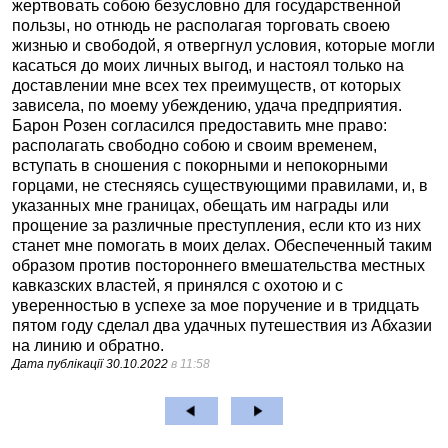
жертвовать собою безусловно для государственной
пользы, но отнюдь не располагая торговать своею
жизнью и свободой, я отвергнул условия, которые могли
касаться до моих личных выгод, и настоял только на
доставлении мне всех тех преимуществ, от которых
зависела, по моему убеждению, удача предприятия.
Барон Розен согласился предоставить мне право:
располагать свободно собою и своим временем,
вступать в сношения с покорными и непокорными
горцами, не стесняясь существующими правилами, и, в
указанных мне границах, обещать им награды или
прощение за различные преступления, если кто из них
станет мне помогать в моих делах. Обеспеченный таким
образом против постороннего вмешательства местных
кавказских властей, я принялся с охотою и с
уверенностью в успехе за мое поручение и в тридцать
пятом году сделал два удачных путешествия из Абхазии
на линию и обратно.
Дата публікації
30.10.2022
в 11:58