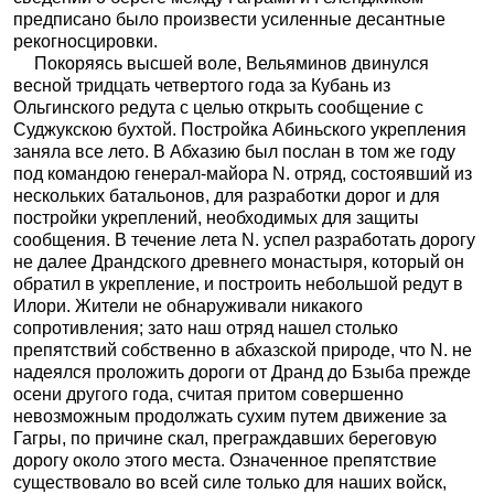
предписано было произвести усиленные десантные
рекогносцировки.
Покоряясь высшей воле, Вельяминов двинулся
весной тридцать четвертого года за Кубань из
Ольгинского редута с целью открыть сообщение с
Суджукскою бухтой. Постройка Абиньского укрепления
заняла все лето. В Абхазию был послан в том же году
под командою генерал-майора N. отряд, состоявший из
нескольких батальонов, для разработки дорог и для
постройки укреплений, необходимых для защиты
сообщения. В течение лета N. успел разработать дорогу
не далее Драндского древнего монастыря, который он
обратил в укрепление, и построить небольшой редут в
Илори. Жители не обнаруживали никакого
сопротивления; зато наш отряд нашел столько
препятствий собственно в абхазской природе, что N. не
надеялся проложить дороги от Дранд до Бзыба прежде
осени другого года, считая притом совершенно
невозможным продолжать сухим путем движение за
Гагры, по причине скал, преграждавших береговую
дорогу около этого места. Означенное препятствие
существовало во всей силе только для наших войск,