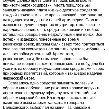
случае, далеко превышали выгоды, какие могли
принести рекогносцировки. Места пришлось бы
занимать наудачу, платя жизнью десятков солдат за
каждый клочок земли, не превышающий пространства,
находящегося под огнем нашей артиллерии. Самые
важные сведения о дорогах внутри гор, о количестве
народонаселения, о его средствах к жизни и к войне,
оставались совершенно недоступными для войск. Все
потери и издержки, понесенные во время
рекогносцировок, должны были сверх того повториться
еще раз при окончательном занятии пунктов, избранных
для постройки укреплений. Кроме того,
рекогносцировки, без сомнения, привлекли бы
внимание горцев на осмотренные места и побудили бы
усилить их оборону искусственными средствами, сверх
природных препятствий, которыми так щедро наделен
черкесский берег.
Оставалось одно средство заменить полезным
образом малообещавшие рекогносцировки: поручить
достаточно сведущему офицеру осмотреть тайным
образом морской берег. Благодаря расположению
памятного всем старым кавказцам генерала
Вальховского, выбор пал на меня. На Кавказе я