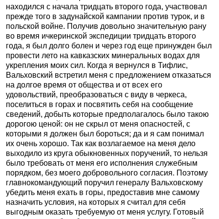
находился с начала тридцать второго года, участвовал
прежде того в задунайской кампании против турок, и в
польской войне. Получив довольно значительную рану
во время ичкеринской экспедиции тридцать второго
года, я был долго болен и через год еще принужден был
провести лето на кавказских минеральных водах для
укрепления моих сил. Когда я вернулся в Тифлис,
Вальховский встретил меня с предложением отказаться
на долгое время от общества и от всех его
удовольствий, преобразоваться с виду в черкеса,
поселиться в горах и посвятить себя на сообщение
сведений, добыть которые предполагалось было такою
дорогою ценой: он не скрыл от меня опасностей, с
которыми я должен был бороться; да и я сам понимал
их очень хорошо. Так как возлагаемое на меня дело
выходило из круга обыкновенных поручений, то нельзя
было требовать от меня его исполнения служебным
порядком, без моего добровольного согласия. Поэтому
главнокомандующий поручил генералу Вальховскому
убедить меня ехать в горы, предоставив мне самому
назначить условия, на которых я считал для себя
выгодным оказать требуемую от меня услугу. Готовый