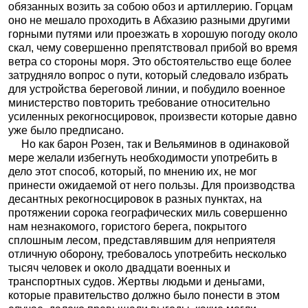
обязанных возить за собою обоз и артиллерию. Горцам
оно не мешало проходить в Абхазию разными другими
горными путями или проезжать в хорошую погоду около
скал, чему совершенно препятствовал прибой во время
ветра со стороны моря. Это обстоятельство еще более
затрудняло вопрос о пути, который следовало избрать
для устройства береговой линии, и побудило военное
министерство повторить требование относительно
усиленных рекогносцировок, произвести которые давно
уже было предписано.
Но как барон Розен, так и Вельяминов в одинаковой
мере желали избегнуть необходимости употребить в
дело этот способ, который, по мнению их, не мог
принести ожидаемой от него пользы. Для производства
десантных рекогносцировок в разных пунктах, на
протяжении сорока географических миль совершенно
нам незнакомого, гористого берега, покрытого
сплошным лесом, представлявшим для неприятеля
отличную оборону, требовалось употребить несколько
тысяч человек и около двадцати военных и
транспортных судов. Жертвы людьми и деньгами,
которые правительство должно было понести в этом