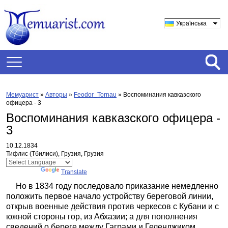
Українська
Мемуарист
»
Авторы
»
Feodor_Tornau
»
Воспоминания кавказского
офицера - 3
Воспоминания кавказского офицера -
3
10.12.1834
Тифлис (Тбилиси), Грузия, Грузия
Powered by
Translate
Но в 1834 году последовало приказание немедленно
положить первое начало устройству береговой линии,
открыв военные действия против черкесов с Кубани и с
южной стороны гор, из Абхазии; а для пополнения
сведений о береге между Гаграми и Геленджиком