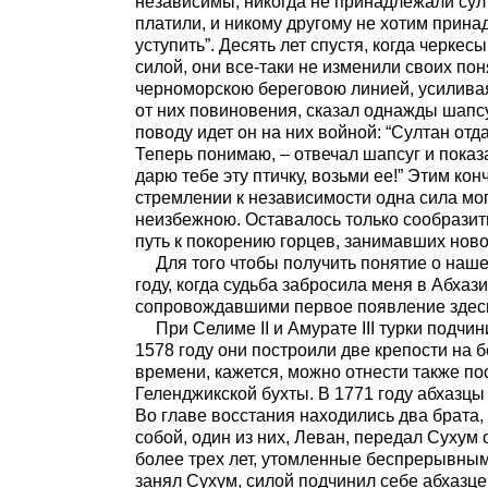
независимы, никогда не принадлежали султ
платили, и никому другому не хотим прина
уступить”. Десять лет спустя, когда черке
силой, они все-таки не изменили своих по
черноморскою береговою линией, усиливая
от них повиновения, сказал однажды шапс
поводу идет он на них войной: “Султан отда
Теперь понимаю, – отвечал шапсуг и показ
дарю тебе эту птичку, возьми ее!” Этим ко
стремлении к независимости одна сила мо
неизбежною. Оставалось только сообразит
путь к покорению горцев, занимавших нов
Для того чтобы получить понятие о наш
году, когда судьба забросила меня в Абха
сопровождавшими первое появление здесь
При Селиме II и Амурате III турки подч
1578 году они построили две крепости на б
времени, кажется, можно отнести также пос
Геленджикской бухты. В 1771 году абхазцы
Во главе восстания находились два брата
собой, один из них, Леван, передал Сухум 
более трех лет, утомленные беспрерывны
занял Сухум, силой подчинил себе абхазце