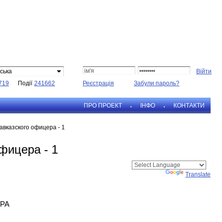
ська
719
Події
241662
Реєстрація
Забули пароль?
ПРО ПРОЕКТ
IНФО
КОНТАКТИ
вказского офицера - 1
фицера - 1
Powered by
Translate
РА