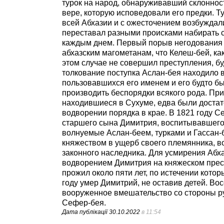
турок на народ, обнаруживавший склонност
вере, которую исповедовали его предки. Т
всей Абхазии и с ожесточением возбуждали
переставал разными происками набирать с
каждым днем. Первый порыв негодования п
абхазским магометанам, что Келеш-бей, как
этом случае не совершил преступления, б
толкование поступка Аслан-бея находило 
пользовавшихся его именем и его будто бы
производить беспорядки всякого рода. При
находившиеся в Сухуме, едва были достат
водворении порядка в крае. В 1821 году С
старшего сына Димитрия, воспитывавшегося
волнуемые Аслан-беем, турками и Гассан-б
княжеством в ущерб своего племянника, в
законного наследника. Для усмирения Абх
водворением Димитрия на княжеском престо
прожил около пяти лет, по истечении кото
году умер Димитрий, не оставив детей. Во
вооруженное вмешательство со стороны ру
Сефер-бея.
Дата публікації
30.10.2022
в 11:54