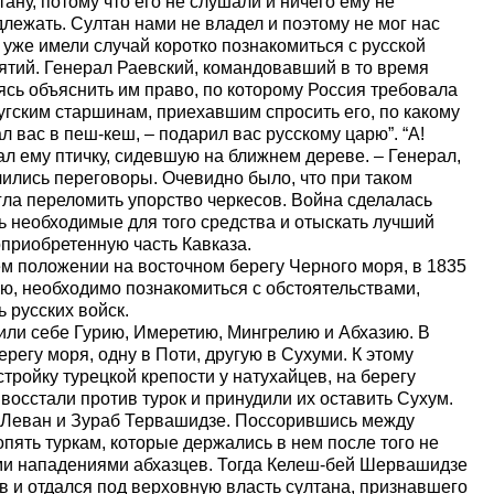
ану, потому что его не слушали и ничего ему не
длежать. Султан нами не владел и поэтому не мог нас
сы уже имели случай коротко познакомиться с русской
нятий. Генерал Раевский, командовавший в то время
сь объяснить им право, по которому Россия требовала
угским старшинам, приехавшим спросить его, по какому
л вас в пеш-кеш, – подарил вас русскому царю”. “А!
ал ему птичку, сидевшую на ближнем дереве. – Генерал,
нчились переговоры. Очевидно было, что при таком
гла переломить упорство черкесов. Война сделалась
ь необходимые для того средства и отыскать лучший
оприобретенную часть Кавказа.
ем положении на восточном берегу Черного моря, в 1835
зию, необходимо познакомиться с обстоятельствами,
 русских войск.
инили себе Гурию, Имеретию, Мингрелию и Абхазию. В
ерегу моря, одну в Поти, другую в Сухуми. К этому
тройку турецкой крепости у натухайцев, на берегу
 восстали против турок и принудили их оставить Сухум.
, Леван и Зураб Тервашидзе. Поссорившись между
опять туркам, которые держались в нем после того не
ми нападениями абхазцев. Тогда Келеш-бей Шервашидзе
в и отдался под верховную власть султана, признавшего