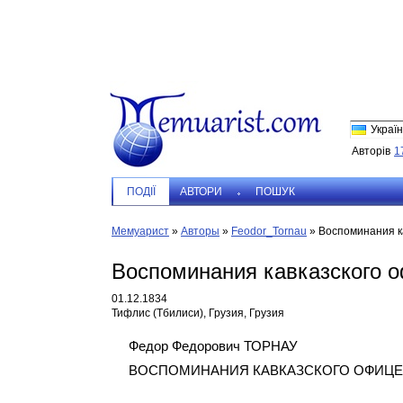
Україн
Авторів
1
ПОДIЇ
АВТОРИ
ПОШУК
Мемуарист
»
Авторы
»
Feodor_Tornau
»
Воспоминания ка
Воспоминания кавказского о
01.12.1834
Тифлис (Тбилиси), Грузия, Грузия
Федор Федорович ТОРНАУ
ВОСПОМИНАНИЯ КАВКАЗСКОГО ОФИЦЕ