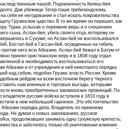
м наследственным пашой. Подчиненность Келеш-бея
едолго. Дав убежище Тегер-паше требизондскому,
на себя ее негодование и стал искать покровительства
щиту Грузинское царство. В то же время он перешел, как
еру. Турки, услыхав о перемене веры и о сношениях
его сына, Аслан-бея, убить своего отца, которому он
вершилось в Сухуме; но Аслан-бей не воспользовался
ей, Бостал-бей и Гассан-бей, осужденные на гибель
и против него всю Абхазию. Аслан-бей бежал в Батум от
вно принял христианскую веру и в 1808 году отдал
тавленной в необходимость воспользоваться его
и Абхазии и от учреждения в ней некоторого порядка
ей над собою, подобно Грузии, власть России. Кроме
удобным рейдом на всем восточном берегу Черного
оставить нам военные и торговые выгоды, которыми
ности вновь приобретенных закавказских провинций. По
 владетеля русские войска вступили в 1810 году в
естили в нем небольшой гарнизон. Это обстоятельство
 Абхазии порядка дела. Владетель по-прежнему
ода. Не думая о новых завоеваниях, русское
ойск, продолжавших занимать одну сухумскую крепость;
яжества и заботилось только об уничтожении влияния