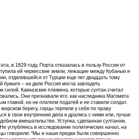
та, в 1829 году, Порта отказалась в пользу России от
ступила ей черкесские земли, лежащие между Кубанью и
ии, отделившейся от Турции еще лет двадцать тому
й бумаге – на деле Россия могла завладеть
к силой. Кавказские племена, которые султан считал
овались. Они признавали его, как наследника Магомета
м главой, но не платили податей и не ставили солдат.
 морском берегу, горцы терпели у себя по праву
ся в свои внутренние дела и дрались с ними или, лучше
одобном вмешательстве. Уступка, сделанная султаном,
Не углубляясь в исследование политических начал, на
рцы говорили: “Мы и наши предки были совершенно