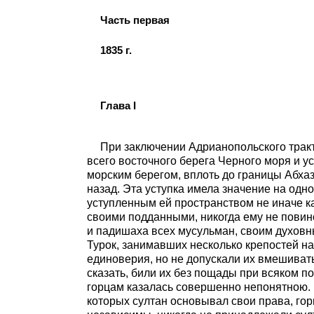
Часть первая
1835 г.
Глава I
При заключении Адрианопольского тракта
всего восточного берега Черного моря и у
морским берегом, вплоть до границы Абхаз
назад. Эта уступка имела значение на одно
уступленным ей пространством не иначе ка
своими подданными, никогда ему не повин
и падишаха всех мусульман, своим духовны
Турок, занимавших несколько крепостей на
единоверия, но не допускали их вмешивать
сказать, били их без пощады при всяком п
горцам казалась совершенно непонятною. 
которых султан основывал свои права, го