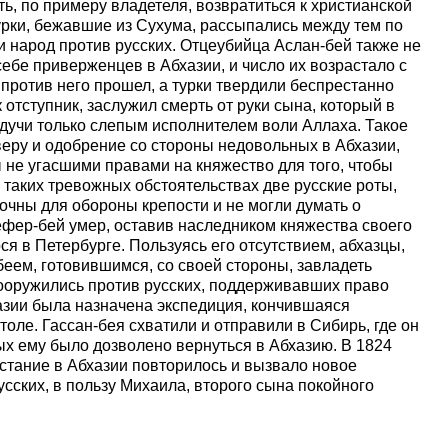
ь, по примеру владетеля, возвратиться к христианской
урки, бежавшие из Сухума, рассыпались между тем по
 народ против русских. Отцеубийца Аслан-бей также не
ебе приверженцев в Абхазии, и число их возрастало с
ротив него прошел, а турки твердили беспрестанно
 отступник, заслужил смерть от руки сына, который в
удучи только слепым исполнителем воли Аллаха. Такое
веру и одобрение со стороны недовольных в Абхазии,
 не угасшими правами на княжество для того, чтобы
 таких тревожных обстоятельствах две русские роты,
очны для обороны крепости и не могли думать о
ефер-бей умер, оставив наследником княжества своего
 в Петербурге. Пользуясь его отсутствием, абхазцы,
еем, готовившимся, со своей стороны, завладеть
ооружились против русских, поддерживавших право
азии была назначена экспедиция, кончившаяся
ле. Гассан-бея схватили и отправили в Сибирь, где он
рых ему было дозволено вернуться в Абхазию. В 1824
сстание в Абхазии повторилось и вызвало новое
сских, в пользу Михаила, второго сына покойного