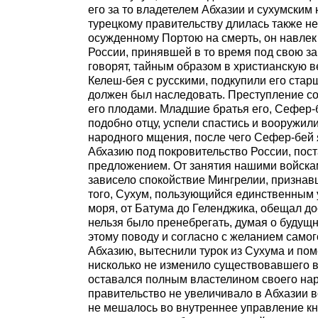
его за то владетелем Абхазии и сухумски
турецкому правительству длилась также н
осужденному Портою на смерть, он навлек 
России, принявшей в то время под свою за
говорят, тайным образом в христианскую в
Келеш-бея с русскими, подкупили его старш
должен был наследовать. Преступление со
его плодами. Младшие братья его, Сефер-б
подобно отцу, успели спастись и вооружил
народного мщения, после чего Сефер-бей я
Абхазию под покровительство России, пос
предложением. От занятия нашими войскам
зависело спокойствие Мингрелии, признавш
того, Сухум, пользующийся единственным 
моря, от Батума до Геленджика, обещал д
нельзя было пренебрегать, думая о будущ
этому поводу и согласно с желанием самого
Абхазию, вытеснили турок из Сухума и пом
нисколько не изменило существовавшего в
оставался полным властелином своего нар
правительство не увеличивало в Абхазии в
не мешалось во внутреннее управление кн