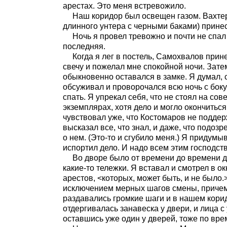
арестах. Это меня встревожило.
Наш коридор был освещен газом. Вахтер
длинного унтера с черными баками) принес
Ночь я провел тревожно и почти не спал 
последняя.
Когда я лег в постель, Самохвалов прин
свечу и пожелал мне спокойной ночи. Зате
обыкновенно оставался в замке. Я думал, 
обсуживал и проворочался всю ночь с боку
спать. Я упрекал себя, что не стоял на со
экземплярах, хотя дело и могло окончитьс
чувствовал уже, что Костомаров не поддер
высказал все, что знал, и даже, что подозр
о нем. (Это-то и сгубило меня.) Я придумыв
испортил дело. И надо всем этим господств
Во дворе было от времени до времени 
какие-то тележки. Я вставал и смотрел в 
арестов, <которых, может быть, и не было.
исключением мерных шагов смены, причем
раздавались громкие шаги и в нашем кори
отдергивалась занавеска у двери, и лица с 
оставшись уже один у дверей, тоже по вр