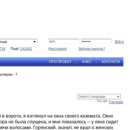
ська
719
Події
241662
Реєстрація
Забули пароль?
ПРО ПРОЕКТ
IНФО
КОНТАКТИ
елярии - 7
Powered by
Translate
в ворота, я взглянул на окна своего каземата. Окно
а не была спущена, и мне показалось -- у окна сидит
ечи волосами. Горянский, значит, не врал о женских