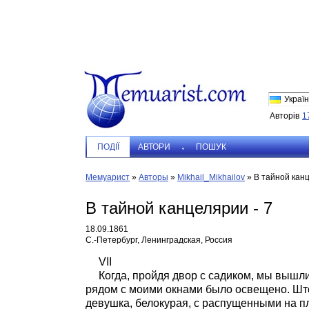
Україн
Авторів
1
ПОДIЇ
АВТОРИ
ПОШУК
Мемуарист
»
Авторы
»
Mikhail_Mikhailov
»
В тайной канц
В тайной канцелярии - 7
18.09.1861
С.-Петербург, Ленинградская, Россия
VII
Когда, пройдя двор с садиком, мы вышли 
рядом с моими окнами было освещено. Штор
девушка, белокурая, с распущенными на пл