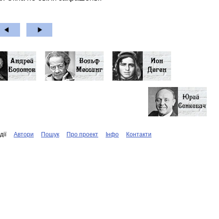
дiї
Автори
Пошук
Про проект
Iнфо
Контакти