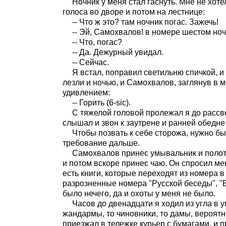
Ночник у меня стал гаснуть. Мне не хоте
голоса во дворе и потом на лестнице:
-- Что ж это? там ночник погас. Зажечь!
-- Эй, Самохвалов! в номере шестом ноч
-- Что, погас?
-- Да. Дежурный увидал.
-- Сейчас.
Я встал, поправил светильню спичкой, и 
лезли и ночью, и Самохвалов, заглянув в м
удивлением:
-- Горить (6-sic).
С тяжелой головой пролежал я до рассве
слышал и звон к заутрене и ранней обедне 
Чтобы позвать к себе сторожа, нужно бы
требование дальше.
Самохвалов принес умывальник и полоте
и потом вскоре принес чаю. Он спросил меня
есть книги, которые переходят из номера 
разрозненные номера "Русской беседы", "Би
было нечего, да и охоты у меня не было.
Часов до двенадцати я ходил из угла в у
жандармы, то чиновники, то дамы, вероятно
приезжал в тележке курьер с бумагами, и 