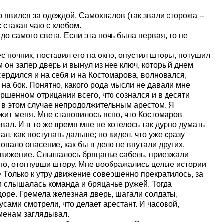
 явился за одеждой. Самохвалов (так звали сторожа --
 стакан чаю с хлебом.
до самого света. Если эта ночь была первая, то не
ес ночник, поставил его на окно, опустил шторы, потушил
м он запер дверь и вынул из нее ключ, который днем
сердился и на себя и на Костомарова, волновался,
 на бок. Понятно, какого рода мысли не давали мне
вершенном отрицании всего, что сознался и в десяти
я в этом случае непродолжительным арестом. Я
жит меня. Мне становилось ясно, что Костомаров
евал. И в то же время мне не хотелось так дурно думать
ал, как поступать дальше; но видел, что уже сразу
овало опасение, как бы в дело не впутали других.
движение. Слышалось бряцанье сабель, приезжали
окно, отогнувши штору. Мне воображались целые истории
> Только к утру движение совершенно прекратилось, за
 слышалась команда и бряцанье ружей. Тогда
доре. Гремела железная дверь, шагали солдаты,
усами смотрели, что делает арестант. И часовой,
еменам заглядывал.