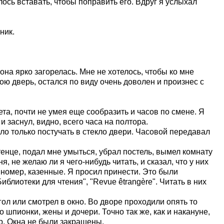
лось вставать, чтобы поправить его. Вдруг я услыхал
ник.
она ярко загорелась. Мне не хотелось, чтобы ко мне
ою дверь, остался по виду очень доволен и произнес с
та, почти не умея еще сообразить и часов по смене. Я
и заснул, видно, всего часа на полтора.
ло только постучать в стекло двери. Часовой передавал
нце, подал мне умыться, убрал постель, вымел комнату
, не желаю ли я чего-нибудь читать, и сказал, что у них
в номер, казенные. Я просил принести. Это были
блиотеки для чтения", "Revue êtrangère". Читать в них
гол или смотрел в окно. Во дворе проходили опять то
 шпионки, жены и дочери. Точно так же, как и накануне,
пр. Окна не были закрашены.