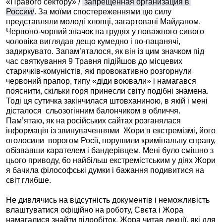
«Правого сектору» /
 запрещенная организация в 
России/
. За моїми спостереженнями цю силу
представляли молоді хлопці, загартовані Майданом.
Червоно-чорний значок на грудях у поважного сивого
чоловіка виглядав дещо кумедно і по-пацанячі,
задиркувато. Запам’яталося, як він із цим значком під
час святкування 9 Травня підійшов до місцевих
старичків-комуністів, які провокативно розгорнули
червоний прапор, типу «діди воювали» і намагався
пояснити, скільки горя принесли світу подібні знамена.
Тоді ця сутичка закінчилася штовханиною, в якій і мені
дісталося
сльозогінним балончиком в обличчя.
Пам’ятаю, як на російських сайтах розганялася
інформація із звинуваченнями
Жори в екстремізмі, його
оголосили
ворогом Росії, порушили кримінальну справу,
обізвавши карателем і бандерівцем. Мені було смішно з
цього приводу, бо найбільш екстремістським у діях Жори
я бачила філософські думки і бажання подивитися на
світ глибше.
Не дивлячись на відсутність документів і неможливість
влаштуватися офіційно на роботу, Свєта і Жора
намагалися знайти підробіток. Жора читав лекції, які для