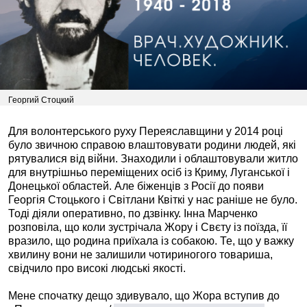
Георгий Стоцкий
Для волонтерського руху Переяславщини у 2014 році
було звичною справою влаштовувати родини людей, які
рятувалися від війни. Знаходили і облаштовували житло
для внутрішньо переміщених осіб із Криму, Луганської і
Донецької областей. Але біженців з Росії до появи
Георгія Стоцького і Світлани Квіткі у нас раніше не було.
Тоді діяли оперативно, по дзвінку. Інна Марченко
розповіла, що коли зустрічала Жору і Свєту із поїзда, її
вразило, що родина приїхала із собакою. Те, що у важку
хвилину вони не залишили чотириногого товариша,
свідчило про високі людські якості.
Мене спочатку дещо здивувало, що Жора вступив до