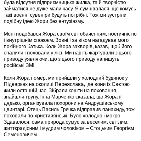
була відсутня підприємницька жилка, та й творчістю
займатися не дуже мали часу. Я сумнівалася, що комусь
такі воєнні сувеніри будуть потрібні. Тож ми зустріли
подібну ідею Жори без ентузіазму.
Мені подобався Жора своїм світобаченням, поетичністю
і внутрішнім спокоєм. Зовні і за віком нагадував мого
покійного батька. Коли Жора захворів, казав, щоб його
спалили і поховали у лісі. Ми навіть жартували з цього
приводу уявляючи, що з цього приводу напишуть
російські ЗМІ.
Коли Жора помер, ми прийшли у холодний будинок у
Підварках на околиці Переяслава,
де вони із Свєтою
жили останній час. Зібрали кошти на поховання,
знайшли труну. Інна Марченко сказала, що Жора її
дядько, організувала похорони на Андрушівському
цвинтарі. Отець Василь Гречка відправив панахиду, тож
поховали по-християянські. Було холодно і мокро.
Здавалося, сама природа сумує за веселим, світлим,
життєрадісним і мудрим чоловіком – Стоцьким Георгієм
Семеновичем.