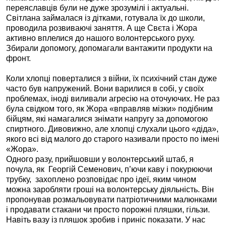
переяславців були не дуже зрозумілі і актуальні.
Світлана займалася із дітками, готувала їх до школи,
проводила розвиваючі заняття. А ще Свєта і Жора
активно вплелися до нашого волонтерського руху.
Збирали допомогу, допомагали вантажити продукти на
фронт.
Коли хлопці поверталися з війни, їх психічний стан дуже
часто був напружений. Вони варилися в собі, у своїх
проблемах, іноді виливали агресію на оточуючих. Не раз
була свідком того, як Жора «вправляв мізки» подібним
бійцям, які намагалися знімати напругу за допомогою
спиртного. Дивовижно, але хлопці слухали цього «діда»,
якого всі від малого до старого називали просто по імені
«Жора».
Одного разу, прийшовши у волонтерський штаб, я
почула, як
Георгій Семенович, п’ючи каву і покурюючи
трубку,
захоплено розповідає про ідеї, яким чином
можна заробляти гроші на волонтерську діяльність. Він
пропонував розмальовувати патріотичними малюнками
і продавати стакани чи просто порожні пляшки, гільзи.
Навіть вазу із пляшок зробив і приніс показати. У нас