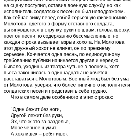
на сцену поступил, оставив военную службу, но как
исполнитель солдатских песен он был неподражаем.
Как сейчас вижу перед собой серьезную физиономию
Молотова, одетого в форму отставного солдата,
вытянувшегося в струнку, руки по швам, голова кверху;
поет он песни по содержанию бессмысленные, но
каждая строка вызывает взрыв хохота. На Молотова
этот дружный хохот не влияет, он по прежнему
серьезен. Кончается одна песнь, по единодушному
требованию публики начинается другая и нередко,
бывало, уходишь из театра чуть не в полночь, хотя
пьеса закончилась в одиннадцать: не хочется
расставаться с Молотовым. Военный люд был без ума
от Молотова, уверяя, что более типичного исполнителя
солдатских песен и представить себе трудно.
Что в самом деле особенного в этих строках:
"Один бежит без ноги,
Другой лежит без руки,
Эх, что-ж это за раздолье,
Море черное шумит.
А хохлишек -- ребятишек