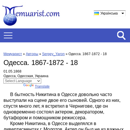
Українська
Мемуарист
»
Авторы
»
Sergey_Yaron
»
Одесса. 1867-1872 - 18
Одесса. 1867-1872 - 18
01.05.1868
Одесса, Одесская, Украина
Powered by
Translate
В бытность Никитина в Одессе довольно часто
выступали на сцене двое его сыновей. Одного из них,
спустя много лет, я встретил в Чернигове, где он
одновременно состоял актером, декоратором,
бутафором и помощником режиссера.
Кроме Никитина, в Одессе выделялся в
дивертисментах г. Молотов. Актер он был не из важных,