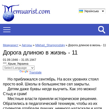
Українська
Мемуарист
»
Авторы
»
Mikhail_Shargorodsky
»
Дорога длиною в жизнь - 11
Дорога длиною в жизнь - 11
01.09.1946 – 31.05.1947
***, Крым, Украина
Powered by
Translate
Но приближался сентябрь. На всех уровнях стоял
просто вой. Школы в большинстве сел закрыты.
Детям даже буквы негде выучить. Как это можно!
Стыд и срам!
Местные власти приняли историческое решение.
Обратились в педагогический техникум, чтобы из их
студентов отобрали лучших, немного натаскали и хотя