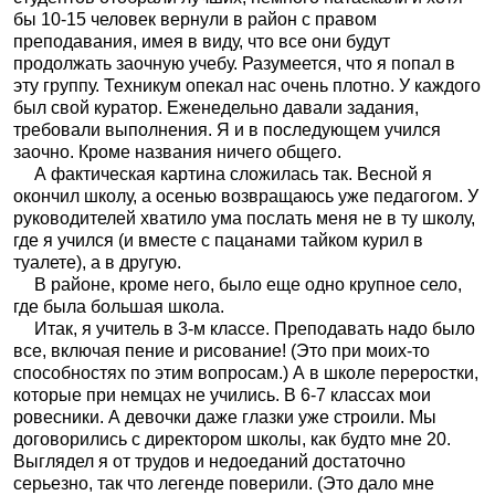
бы 10-15 человек вернули в район с правом
преподавания, имея в виду, что все они будут
продолжать заочную учебу. Разумеется, что я попал в
эту группу. Техникум опекал нас очень плотно. У каждого
был свой куратор. Еженедельно давали задания,
требовали выполнения. Я и в последующем учился
заочно. Кроме названия ничего общего.
А фактическая картина сложилась так. Весной я
окончил школу, а осенью возвращаюсь уже педагогом. У
руководителей хватило ума послать меня не в ту школу,
где я учился (и вместе с пацанами тайком курил в
туалете), а в другую.
В районе, кроме него, было еще одно крупное село,
где была большая школа.
Итак, я учитель в 3-м классе. Преподавать надо было
все, включая пение и рисование! (Это при моих-то
способностях по этим вопросам.) А в школе переростки,
которые при немцах не учились. В 6-7 классах мои
ровесники. А девочки даже глазки уже строили. Мы
договорились с директором школы, как будто мне 20.
Выглядел я от трудов и недоеданий достаточно
серьезно, так что легенде поверили. (Это дало мне