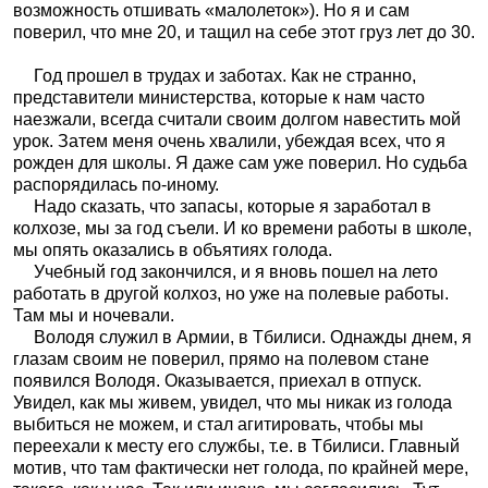
возможность отшивать «малолеток»). Но я и сам
поверил, что мне 20, и тащил на себе этот груз лет до 30.
Год прошел в трудах и заботах. Как не странно,
представители министерства, которые к нам часто
наезжали, всегда считали своим долгом навестить мой
урок. Затем меня очень хвалили, убеждая всех, что я
рожден для школы. Я даже сам уже поверил. Но судьба
распорядилась по-иному.
Надо сказать, что запасы, которые я заработал в
колхозе, мы за год съели. И ко времени работы в школе,
мы опять оказались в объятиях голода.
Учебный год закончился, и я вновь пошел на лето
работать в другой колхоз, но уже на полевые работы.
Там мы и ночевали.
Володя служил в Армии, в Тбилиси. Однажды днем, я
глазам своим не поверил, прямо на полевом стане
появился Володя. Оказывается, приехал в отпуск.
Увидел, как мы живем, увидел, что мы никак из голода
выбиться не можем, и стал агитировать, чтобы мы
переехали к месту его службы, т.е. в Тбилиси. Главный
мотив, что там фактически нет голода, по крайней мере,