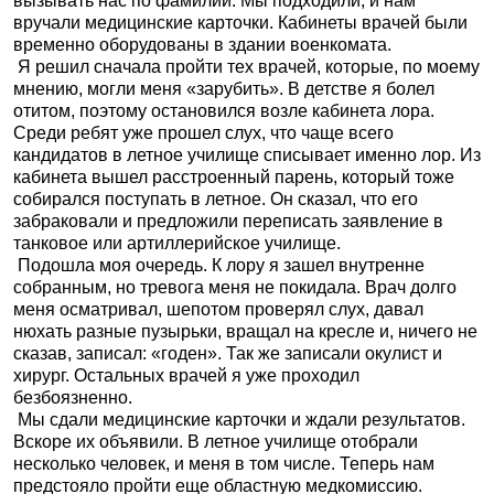
вызывать нас по фамилии. Мы подходили, и нам
вручали медицинские карточки. Кабинеты врачей были
временно оборудованы в здании военкомата.
Я решил сначала пройти тех врачей, которые, по моему
мнению, могли меня «зарубить». В детстве я болел
отитом, поэтому остановился возле кабинета лора.
Среди ребят уже прошел слух, что чаще всего
кандидатов в летное училище списывает именно лор. Из
кабинета вышел расстроенный парень, который тоже
собирался поступать в летное. Он сказал, что его
забраковали и предложили переписать заявление в
танковое или артиллерийское училище.
Подошла моя очередь. К лору я зашел внутренне
собранным, но тревога меня не покидала. Врач долго
меня осматривал, шепотом проверял слух, давал
нюхать разные пузырьки, вращал на кресле и, ничего не
сказав, записал: «годен». Так же записали окулист и
хирург. Остальных врачей я уже проходил
безбоязненно.
Мы сдали медицинские карточки и ждали результатов.
Вскоре их объявили. В летное училище отобрали
несколько человек, и меня в том числе. Теперь нам
предстояло пройти еще областную медкомиссию.