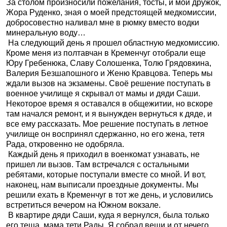
За столом произносили пожелания, тосты, и мой дружок,
Жора Руденко, зная о моей предстоящей медкомиссии,
добросовестно наливал мне в рюмку вместо водки
минеральную воду…
На следующий день я прошел областную медкомиссию.
Кроме меня из полтавчан в Кременчуг отобрали еще
Юру Гребенюка, Славу Солошенка, Толю Грядовкина,
Валерия Безшапошного и Женю Кравцова. Теперь мы
ждали вызов на экзамены. Своё решение поступать в
военное училище я скрывал от мамы и дяди Саши.
Некоторое время я оставался в общежитии, но вскоре
там начался ремонт, и я вынужден вернуться к дяде, и
все ему рассказать. Мое решение поступать в летное
училище он воспринял сдержанно, но его жена, тетя
Рада, откровенно не одобряла.
Каждый день я приходил в военкомат узнавать, не
пришел ли вызов. Там встречался с остальными
ребятами, которые поступали вместе со мной. И вот,
наконец, нам выписали проездные документы. Мы
решили ехать в Кременчуг в тот же день, и условились
встретиться вечером на Южном вокзале.
В квартире дяди Саши, куда я вернулся, была только
его теща, мама тети Рады. Я собрал вещи и от нечего