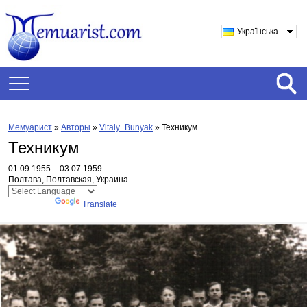
Українська
Мемуарист
»
Авторы
»
Vitaly_Bunyak
»
Техникум
Техникум
01.09.1955 – 03.07.1959
Полтава, Полтавская, Украина
Powered by
Translate