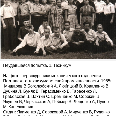
Неудавшаяся попытка. 1. Техникум
На фото: первокурсники механического отделения
Полтавского техникума мясной промышленности. 1955г.
Мишарев В,Боголюбский А, Любицкий В, Коваленко В,
Дубина Л, Буняк В, Герасименко В, Тарасенко Л,
Грабовская В, Вахтин С, Еремченко М, Сорокин В,
Якушев В, Черкасская А, Пеймер В, Лещенко А, Пудер
М, Капелюшник.
Сидят: Якименко Д, Сороковой А, Мирченко В, Руденко