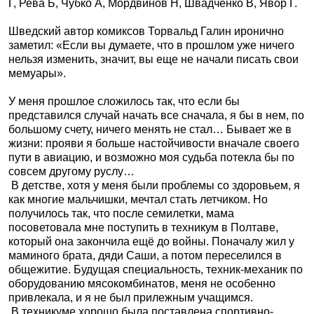
Г, Рева Б, Чубко А, Мордвинов Н, Швадченко В, Явор Г.
Шведский автор комиксов Торвальд Галин иронично
заметил: «Если вы думаете, что в прошлом уже ничего
нельзя изменить, значит, вы еще не начали писать свои
мемуары».
У меня прошлое сложилось так, что если бы
представился случай начать все сначала, я бы в нем, по
большому счету, ничего менять не стал… Бывает же в
жизни: прояви я больше настойчивости вначале своего
пути в авиацию, и возможно моя судьба потекла бы по
совсем другому руслу…
В детстве, хотя у меня были проблемы со здоровьем, я
как многие мальчишки, мечтал стать летчиком. Но
получилось так, что после семилетки, мама
посоветовала мне поступить в техникум в Полтаве,
который она закончила ещё до войны. Поначалу жил у
маминого брата, дяди Саши, а потом переселился в
общежитие. Будущая специальность, техник-механик по
оборудованию мясокомбинатов, меня не особенно
привлекала, и я не был прилежным учащимся.
В техникуме хорошо была поставлена спортивно-