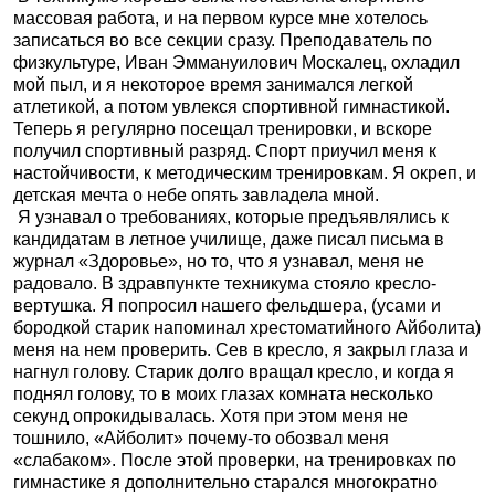
массовая работа, и на первом курсе мне хотелось
записаться во все секции сразу. Преподаватель по
физкультуре, Иван Эммануилович Москалец, охладил
мой пыл, и я некоторое время занимался легкой
атлетикой, а потом увлекся спортивной гимнастикой.
Теперь я регулярно посещал тренировки, и вскоре
получил спортивный разряд. Спорт приучил меня к
настойчивости, к методическим тренировкам. Я окреп, и
детская мечта о небе опять завладела мной.
Я узнавал о требованиях, которые предъявлялись к
кандидатам в летное училище, даже писал письма в
журнал «Здоровье», но то, что я узнавал, меня не
радовало. В здравпункте техникума стояло кресло-
вертушка. Я попросил нашего фельдшера, (усами и
бородкой старик напоминал хрестоматийного Айболита)
меня на нем проверить. Сев в кресло, я закрыл глаза и
нагнул голову. Старик долго вращал кресло, и когда я
поднял голову, то в моих глазах комната несколько
секунд опрокидывалась. Хотя при этом меня не
тошнило, «Айболит» почему-то обозвал меня
«слабаком». После этой проверки, на тренировках по
гимнастике я дополнительно старался многократно