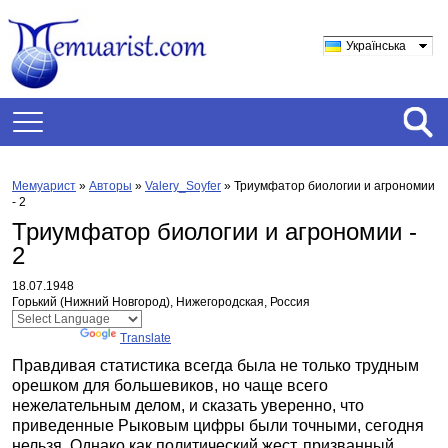
Українська
Мемуарист
»
Авторы
»
Valery_Soyfer
»
Триумфатор биологии и агрономии
- 2
Триумфатор биологии и агрономии -
2
18.07.1948
Горький (Нижний Новгород), Нижегородская, Россия
Powered by
Translate
Правдивая статистика всегда была не только трудным
орешком для большевиков, но чаще всего
нежелательным делом, и сказать уверенно, что
приведенные Рыковым цифры были точными, сегодня
нельзя. Однако как политический жест, призванный