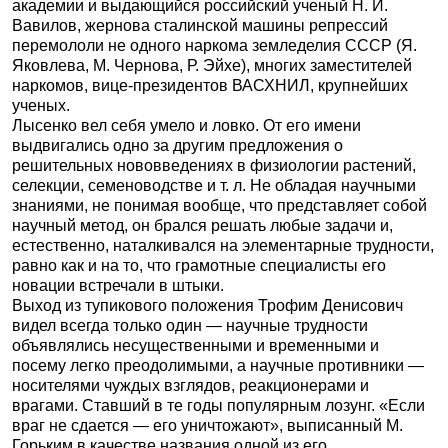
академии и выдающийся российский ученый Н. И.
Вавилов, жернова сталинской машины репрессий
перемололи не одного наркома земледелия СССР (Я.
Яковлева, М. Чернова, Р. Эйхе), многих заместителей
наркомов, вице-президентов ВАСХНИЛ, крупнейших
ученых.
Лысенко вел себя умело и ловко. От его имени
выдвигались одно за другим предложения о
решительных нововведениях в физиологии растений,
селекции, семеноводстве и т. л. Не обладая научными
знаниями, не понимая вообще, что представляет собой
научный метод, он брался решать любые задачи и,
естественно, наталкивался на элементарные трудности,
равно как и на то, что грамотные специалисты его
новации встречали в штыки.
Выход из тупикового положения Трофим Денисович
видел всегда только один — научные трудности
объявлялись несущественными и временными и
посему легко преодолимыми, а научные противники —
носителями чуждых взглядов, реакционерами и
врагами. Ставший в те годы популярным лозунг. «Если
враг не сдается — его уничтожают», выписанный М.
Горьким в качестве названия одной из его