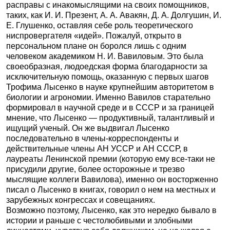
расправы с инакомыслящими на своих помощников,
таких, как И. И. Презент, А. А. Авакян, Д. А. Долгушин, И.
Е. Глушенко, оставляя себе роль теоретического
ниспровергателя «идей». Пожалуй, открыто в
персональном плане он боролся лишь с одним
человеком академиком H. И. Вавиловым. Это была
своеобразная, людоедская форма благодарности за
исключительную помощь, оказанную с первых шагов
Трофима Лысенко в науке крупнейшим авторитетом в
биологии и агрономии. Именно Вавилов старательно
формировал в научной среде и в СССР и за границей
мнение, что Лысенко — продуктивный, талантливый и
ищущий ученый. Он же выдвигал Лысенко
последовательно в члены-корреспонденты и
действительные члены АН УССР и АН СССР, в
лауреаты Ленинской премии (которую ему все-таки не
присудили другие, более осторожные и трезво
мыслящие коллеги Вавилова), именно он восторженно
писал о Лысенко в книгах, говорил о нем на местных и
зарубежных конгрессах и совещаниях.
Возможно поэтому, Лысенко, как это нередко бывало в
истории и раньше с честолюбивыми и злобными