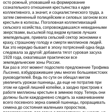
осто рожный, уповавший на формирование
сознательного отношения крестьянства к идее
коллективного, а значит, и социалистического труда, а
затем смененный полицейским и силовых загоном всех
крестьян в колхозы. Поголовная коллективизаций
сельского хозяйства, сопровождавшаяся невиданными
зверствами, высылкой под видом кулаков лучших
земледельцев, привела сельский сектор экономики к
краху, страшному голоду и смерти миллионов людей.
Как это нередко бывает в эпоху потрясений одна беда
следовала за другой: добавила тягот суровая засуха
1928 года, охватившая практически все
земледельческие зоны России.
Как раз в этот момент подоспело предложение Трофима
Лысенко, взбудоражившее умы многих большевистских
руководителей. Ведь по сути он обещал мигом
увеличить урожаи пшеницы, да еще не потратив при
этом ни одной лишней копейки, а заодно пристроив к
работе миллионы крестьян в зимнюю пору. Теперь они
должны были каждодневно следить за намачиванием
всего посевного зерна озимой пшеницы, проращивать
семена до состояния маленьких проростков,