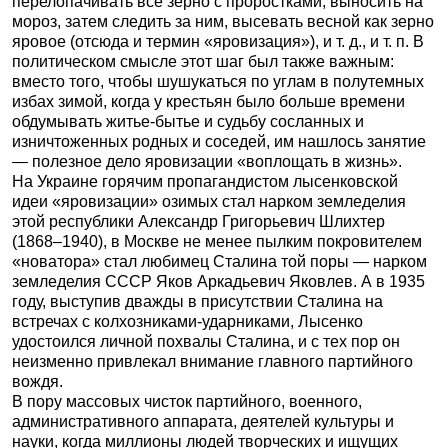
перелопачивать все зерно с проростками, выносить на
мороз, затем следить за ним, высевать весной как зерно
яровое (отсюда и термин «яровизация»), и т. д., и т. п. В
политическом смысле этот шаг был также важным:
вместо того, чтобы шушукаться по углам в полутемных
избах зимой, когда у крестьян было больше времени
обдумывать житье-бытье и судьбу сосланных и
изничтоженных родных и соседей, им нашлось занятие
— полезное дело яровизации «воплощать в жизнь».
На Украине горячим пропагандистом лысенковской
идеи «яровизации» озимых стал нарком земледелия
этой республики Александр Григорьевич Шлихтер
(1868–1940), в Москве не менее пылким покровителем
«новатора» стал любимец Сталина той поры — нарком
земледелия СССР Яков Аркадьевич Яковлев. А в 1935
году, выступив дважды в присутствии Сталина на
встречах с колхозниками-ударниками, Лысенко
удостоился личной похвалы Сталина, и с тех пор он
неизменно привлекал внимание главного партийного
вождя.
В пору массовых чисток партийного, военного,
административного аппарата, деятелей культуры и
науки, когда миллионы людей творческих и ищущих