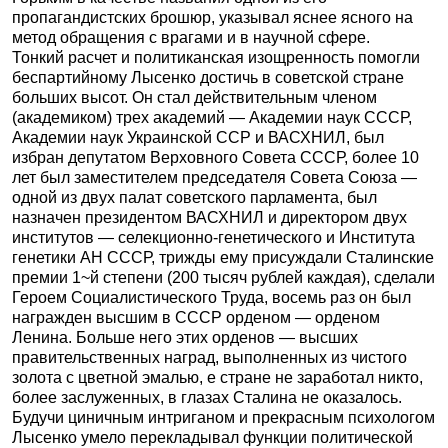
пропагандистских брошюр, указывал яснее ясного на
метод обращения с врагами и в научной сфере.
Тонкий расчет и политиканская изощренность помогли
беспартийному Лысенко достичь в советской стране
больших высот. Он стал действительным членом
(академиком) трех академий — Академии наук СССР,
Академии наук Украинской ССР и ВАСХНИЛ, был
избран депутатом Верховного Совета СССР, более 10
лет был заместителем председателя Совета Союза —
одной из двух палат советского парламента, был
назначен президентом ВАСХНИЛ и директором двух
институтов — селекционно-генетического и Института
генетики АН СССР, трижды ему присуждали Сталинские
премии 1~й степени (200 тысяч рублей каждая), сделали
Героем Социалистического Труда, восемь раз он был
награжден высшим в СССР орденом — орденом
Ленина. Больше него этих орденов — высших
правительственных наград, выполненных из чистого
золота с цветной эмалью, е стране не заработал никто,
более заслуженных, в глазах Сталина не оказалось.
Будучи циничным интриганом и прекрасным психологом
Лысенко умело перекладывал функции политической