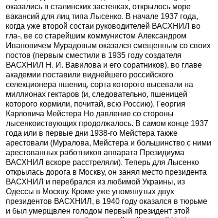
оказались в сталинских застенках, открылось море
вакансий для лиц типа Лысенко. В начале 1937 года,
когда уже второй состаи руководителей ВАСХНИЛ во
гла-, ве со старейшим коммунистом Александром
Ивановичем Мурадовым оказался смещенным со своих
постов (первым сместили в 1935 году создателя
ВАСХНИЛ Н. И. Вавилова и его соратников), во главе
академии поставили виднейшего российского
селекционера пшениц, сорта которого высевали на
миллионах гектаров (и, следовательно, пшеницей
которого кормили, почитай, всю Россию), Георгия
Карловича Мейстера Но давление со стороны
лысенкоиствующих продолжалось. В самом конце 1937
года или в первые дни 1938-го Мейстера также
арестовали (Муралова, Мейстера и большинство с ними
арестованных работников аппарата Президиума
ВАСХНИЛ вскоре расстреляли). Теперь для Лысенко
открылась дорога в Москву, он занял место президента
ВАСХНИЛ и перебрался из любимой Украины, из
Одессы в Москву. Кроме уже упомянутых двух
президентов ВАСХНИЛ, в 1940 году оказался в тюрьме
и был умерщвлен голодом первый президент этой