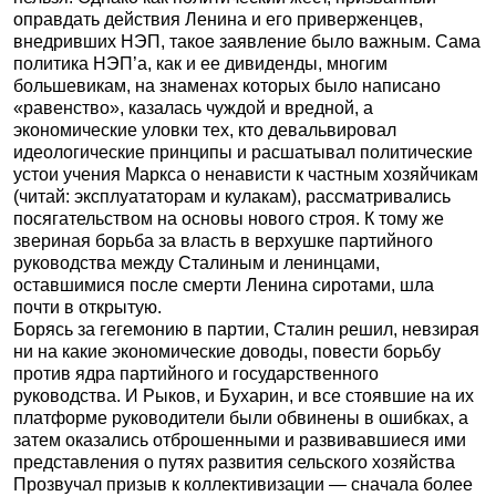
оправдать действия Ленина и его приверженцев,
внедривших НЭП, такое заявление было важным. Сама
политика НЭП’а, как и ее дивиденды, многим
большевикам, на знаменах которых было написано
«равенство», казалась чуждой и вредной, а
экономические уловки тех, кто девальвировал
идеологические принципы и расшатывал политические
устои учения Маркса о ненависти к частным хозяйчикам
(читай: эксплуататорам и кулакам), рассматривались
посягательством на основы нового строя. К тому же
звериная борьба за власть в верхушке партийного
руководства между Сталиным и ленинцами,
оставшимися после смерти Ленина сиротами, шла
почти в открытую.
Борясь за гегемонию в партии, Сталин решил, невзирая
ни на какие экономические доводы, повести борьбу
против ядра партийного и государственного
руководства. И Рыков, и Бухарин, и все стоявшие на их
платформе руководители были обвинены в ошибках, а
затем оказались отброшенными и развивавшиеся ими
представления о путях развития сельского хозяйства
Прозвучал призыв к коллективизации — сначала более