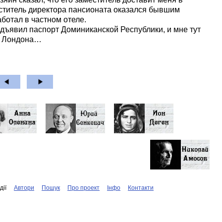
меститель директора пансионата оказался бывшим
ботал в частном отеле.
дъявил паспорт Доминиканской Республики, и мне тут
о Лондона…
дiї
Автори
Пошук
Про проект
Iнфо
Контакти