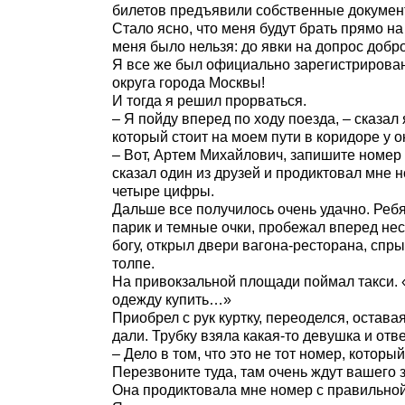
билетов предъявили собственные документ
Стало ясно, что меня будут брать прямо н
меня было нельзя: до явки на допрос добр
Я все же был официально зарегистрирова
округа города Москвы!
И тогда я решил прорваться.
– Я пойду вперед по ходу поезда, – сказал
который стоит на моем пути в коридоре у о
– Вот, Артем Михайлович, запишите номер 
сказал один из друзей и продиктовал мне 
четыре цифры.
Дальше все получилось очень удачно. Ребя
парик и темные очки, пробежал вперед нес
богу, открыл двери вагона-ресторана, спр
толпе.
На привокзальной площади поймал такси. «
одежду купить…»
Приобрел с рук куртку, переоделся, остава
дали. Трубку взяла какая-то девушка и отве
– Дело в том, что это не тот номер, котор
Перезвоните туда, там очень ждут вашего 
Она продиктовала мне номер с правильно