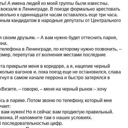
ы! А имена людей из моей группы были известны.
а вокзале в Ленинграде. В поезде формально арестовать
овольно к одиннадцати часам оставалось еще три часа.
нным кандидатом в народные депутаты от Центрального
 я своим друзьям. – А вам нужно будет оттеснить парня,
кна.
телефона в Ленинграде, по которому нужно позвонить, –
номер, перепутав от волнения местами последние
та прикрыли меня в коридоре, а я, нацепив черный
колько вагонов и, пока поезд еще не остановился, слава
ыгнул в самом начале перрона и быстро затерялся в
Везите, – говорю, – меня на черный рынок – хочу
ясь в парике. Потом звоню по телефону, который мне
чает:
ый вам нужен! Но я сейчас вам продиктую правильный.
звонка. И напомните там о наших условиях.
й последовательностью цифр.