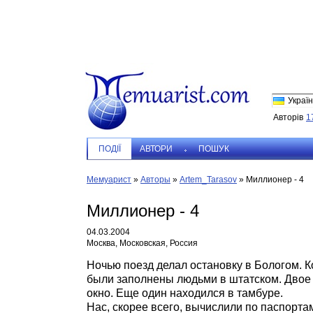
Україн
Авторів
1
ПОДIЇ
АВТОРИ
ПОШУК
Мемуарист
»
Авторы
»
Artem_Tarasov
»
Миллионер - 4
Миллионер - 4
04.03.2004
Москва, Московская, Россия
Ночью поезд делал остановку в Бологом. К
были заполнены людьми в штатском. Двое 
окно. Еще один находился в тамбуре.
Нас, скорее всего, вычислили по паспорта