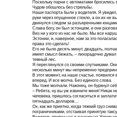
Поскольку парни с автоматами бросились з
Чудом обошлось без стрельбы.
Наши паспорта были у водителя. Я увидел,
руки через опущенное стекло, а он их не 
двинулся следом за разъяренными юнцами, 
Слава богу, он был эстонцем, и они разгов
Виз ни у кого из нас не было. Мы все нар
Эстонии, и, наверное, нам за это полагала
права это сделать!
Его не было десять минут, двадцать, полч
имеет смысл бежать, – лихорадочно думал 
темный лес.
Я переглянулся со своими спутниками. Они,
несколько минут мы непременно предпринял
В этот момент, на наше счастье, появился 
вперед. И все молча. Без единого слова.
Мы тоже молчали. Наконец, он буркнул се
– Ребята, ну вы уж извините меня! Никак н
человека, пришлось согласиться и заплати
пятнадцать долларов…
Ох, как же приятно, когда тяжкий груз сним
пограничниками, отстаивая принятую таксу
Водитель привез нас в пансионат. Утром хо