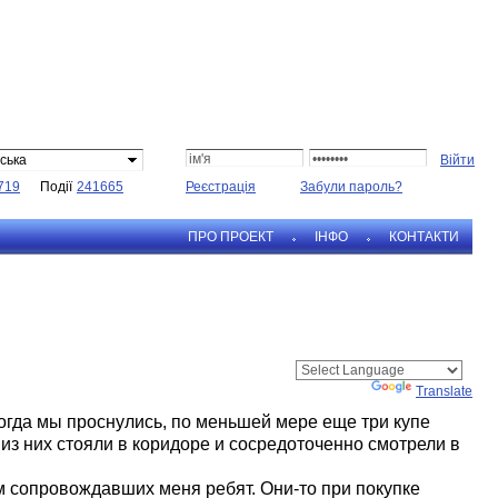
ська
719
Події
241665
Реєстрація
Забули пароль?
ПРО ПРОЕКТ
IНФО
КОНТАКТИ
Powered by
Translate
огда мы проснулись, по меньшей мере еще три купе
из них стояли в коридоре и сосредоточенно смотрели в
м сопровождавших меня ребят. Они-то при покупке