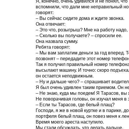
Я, конечно, очень удивился и не понял, ч
вспомнили, что дали мне неправильный но
говорят:
– Вы сейчас сидите дома и ждите звонка.
Она отвечает:
– Это что, розыгрыш? Мне на работу надо, 
– Сколько вы получаете? – спросили ее.
Она назвала сумму.
Ребята говорят:
– Мы вам заплатим деньги за год вперед. Т
позвонят – передадите этот номер телефон
Так я получил правильный номер телефона.
высылают машину. И точно: скоро подъехал
он остается неподвижным.
– Ну и дальше чего? – спрашивает водител
Я был очень удивлен таким приемом. Он не
– Не знаю, куда мы поедем! Я Тарасов, вы
Не поворачивая головы, он изучал меня в 
– Если ты Тарасов, где белый плащ?
Господи, я же в новой куртке и в парике, д
портфеля белый плащ, он повез меня к ле
Время моего ареста наступило.
Мы стали обсуждать, что делать дальше.