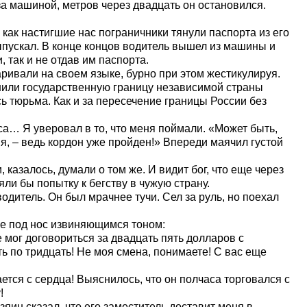
а машиной, метров через двадцать он остановился.
 как настигшие нас пограничники тянули паспорта из его
выпускал. В конце концов водитель вышел из машины и
так и не отдав им паспорта.
аривали на своем языке, бурно при этом жестикулируя.
ушили государственную границу независимой страны
сь тюрьма. Как и за пересечение границы России без
аса… Я уверовал в то, что меня поймали. «Может быть,
я, – ведь кордон уже пройден!» Впереди маячил густой
 казалось, думали о том же. И видит бог, что еще через
и бы попытку к бегству в чужую страну.
водитель. Он был мрачнее тучи. Сел за руль, но поехал
бе под нос извиняющимся тоном:
е мог договориться за двадцать пять долларов с
ть по тридцать! Не моя смена, понимаете! С вас еще
ается с сердца! Выяснилось, что он полчаса торговался с
!
зяин сказал, что его заместитель доставит меня в