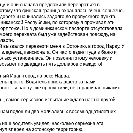
ицу, и они сначала предложили перебраться в
отому что финская граница охранялась очень серьезно.
дороге и начинались задолго до пропускного пункта.
никанской Республики, по которому я проживал эти
спорт тоже. Но в доминиканском паспорте отсутствовала
н моего перехвата был уже задействован повсюду, на
ласти.
 вызвался перевезти меня в Эстонию, в город Нарву. У
владелец пансионата. Он часто ездил туда в баню и
только установилась. Он позвонил этому человеку и
 возьмет по двадцать пять долларов с каждого!
вный Иван-город на реке Нарва.
ень просто. Водитель приехавшего за нами
овок – и нас тут же пропустили, не спрашивая никаких
увы, самое серьезное испытание ждало нас на другой
 к нам подошли два молчаливых восемнадцатилетних
 наш водитель увидел, насколько серьезна эта
анул вперед на эстонскую территорию.