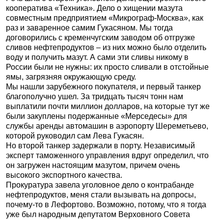
кооператива «Техника». Дело о хищении мазута
совместным предприятием «Микрограф-Москва», как
раз и заваренное самим Гукасяном. Мы тогда
договорились с кременчугским заводом об отгрузке
сливов нефтепродуктов – из них можно было отделить
воду и получить мазут. А сами эти сливы никому в
России были не нужны: их просто сливали в отстойные
ямы, загрязняя окружающую среду.
Мы нашли зарубежного покупателя, и первый танкер
благополучно ушел. За тридцать тысяч тонн нам
выплатили почти миллион долларов, на которые тут же
были закуплены подержанные «Мерседесы» для
службы аренды автомашин в аэропорту Шереметьево,
которой руководил сам Лева Гукасян.
Но второй танкер задержали в порту. Независимый
эксперт таможенного управления вдруг определил, что
он загружен настоящим мазутом, причем очень
высокого экспортного качества.
Прокуратура завела уголовное дело о контрабанде
нефтепродуктов, меня стали вызывать на допросы,
почему-то в Лефортово. Возможно, потому, что я тогда
уже был народным депутатом Верховного Совета