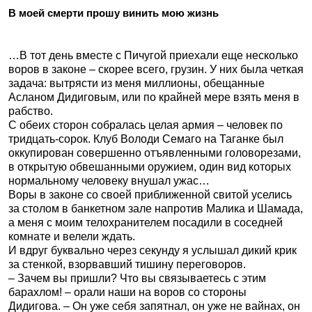
В моей смерти прошу винить мою жизнь
…В тот день вместе с Пичугой приехали еще несколько
воров в законе – скорее всего, грузин. У них была четкая
задача: вытрясти из меня миллионы, обещанные
Асланом Дидиговым, или по крайней мере взять меня в
рабство.
С обеих сторон собралась целая армия – человек по
тридцать-сорок. Клуб Володи Семаго на Таганке был
оккупирован совершенно отъявленными головорезами,
в открытую обвешанными оружием, один вид которых
нормальному человеку внушал ужас…
Воры в законе со своей приближенной свитой уселись
за столом в банкетном зале напротив Малика и Шамада,
а меня с моим телохранителем посадили в соседней
комнате и велели ждать.
И вдруг буквально через секунду я услышал дикий крик
за стенкой, взорвавший тишину переговоров.
– Зачем вы пришли? Что вы связываетесь с этим
барахлом! – орали наши на воров со стороны
Дидигова. – Он уже себя запятнал, он уже не вайнах, он