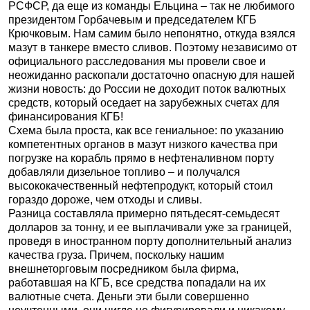
РСФСР, да еще из команды Ельцина – так не любимого
президентом Горбачевым и председателем КГБ
Крючковым. Нам самим было непонятно, откуда взялся
мазут в танкере вместо сливов. Поэтому независимо от
официального расследования мы провели свое и
неожиданно раскопали достаточно опасную для нашей
жизни новость: до России не доходит поток валютных
средств, который оседает на зарубежных счетах для
финансирования КГБ!
Схема была проста, как все гениальное: по указанию
компетентных органов в мазут низкого качества при
погрузке на корабль прямо в нефтеналивном порту
добавляли дизельное топливо – и получался
высококачественный нефтепродукт, который стоил
гораздо дороже, чем отходы и сливы.
Разница составляла примерно пятьдесят-семьдесят
долларов за тонну, и ее выплачивали уже за границей,
проведя в иностранном порту дополнительный анализ
качества груза. Причем, поскольку нашим
внешнеторговым посредником была фирма,
работавшая на КГБ, все средства попадали на их
валютные счета. Деньги эти были совершенно