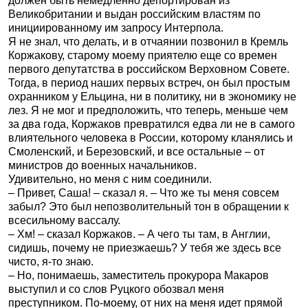
должен быть немедленно депортирован из
Великобритании и выдан российским властям по
инициированному им запросу Интерпола.
Я не знал, что делать, и в отчаянии позвонил в Кремль
Коржакову, старому моему приятелю еще со времен
первого депутатства в российском Верховном Совете.
Тогда, в период наших первых встреч, он был простым
охранником у Ельцина, ни в политику, ни в экономику не
лез. Я не мог и предположить, что теперь, меньше чем
за два года, Коржаков превратился едва ли не в самого
влиятельного человека в России, которому кланялись и
Смоленский, и Березовский, и все остальные – от
министров до военных начальников.
Удивительно, но меня с ним соединили.
– Привет, Саша! – сказал я. – Что же ты меня совсем
забыл? Это был непозволительный тон в обращении к
всесильному вассалу.
– Хм! – сказал Коржаков. – А чего ты там, в Англии,
сидишь, почему не приезжаешь? У тебя же здесь все
чисто, я-то знаю.
– Но, понимаешь, заместитель прокурора Макаров
выступил и со слов Руцкого обозвал меня
преступником. По-моему, от них на меня идет прямой