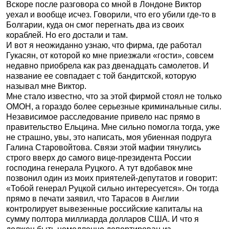
Вскоре после разговора со мной в Лондоне Виктор
уехал и вообще исчез. Говорили, что его убили где-то в
Болгарии, куда он смог перегнать два из своих
кораблей. Но его достали и там.
И вот я неожиданно узнаю, что фирма, где работал
Гукасян, от которой ко мне приезжали «гости», совсем
недавно приобрела как раз двенадцать самолетов. И
название ее совпадает с той бандитской, которую
называл мне Виктор.
Мне стало известно, что за этой фирмой стоял не только
ОМОН, а гораздо более серьезные криминальные силы.
Независимое расследование привело нас прямо в
правительство Ельцина. Мне сильно помогла тогда, уже
не страшно, увы, это написать, моя убиенная подруга
Галина Старовойтова. Связи этой мафии тянулись
строго вверх до самого вице-президента России
господина генерала Руцкого. А тут вдобавок мне
позвонил один из моих приятелей-депутатов и говорит:
«Тобой генерал Руцкой сильно интересуется». Он тогда
прямо в печати заявил, что Тарасов в Англии
контролирует вывезенные российские капиталы на
сумму полтора миллиарда долларов США. И что я