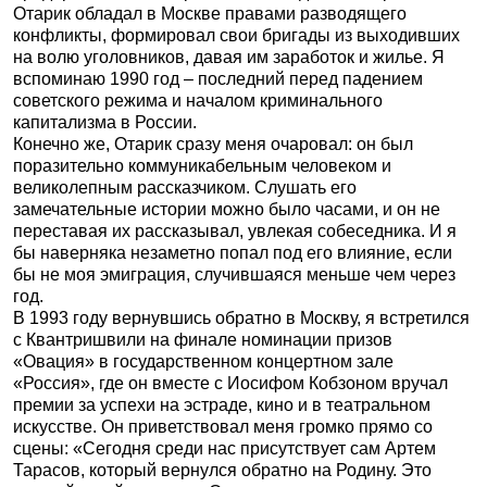
Отарик обладал в Москве правами разводящего
конфликты, формировал свои бригады из выходивших
на волю уголовников, давая им заработок и жилье. Я
вспоминаю 1990 год – последний перед падением
советского режима и началом криминального
капитализма в России.
Конечно же, Отарик сразу меня очаровал: он был
поразительно коммуникабельным человеком и
великолепным рассказчиком. Слушать его
замечательные истории можно было часами, и он не
переставая их рассказывал, увлекая собеседника. И я
бы наверняка незаметно попал под его влияние, если
бы не моя эмиграция, случившаяся меньше чем через
год.
В 1993 году вернувшись обратно в Москву, я встретился
с Квантришвили на финале номинации призов
«Овация» в государственном концертном зале
«Россия», где он вместе с Иосифом Кобзоном вручал
премии за успехи на эстраде, кино и в театральном
искусстве. Он приветствовал меня громко прямо со
сцены: «Сегодня среди нас присутствует сам Артем
Тарасов, который вернулся обратно на Родину. Это