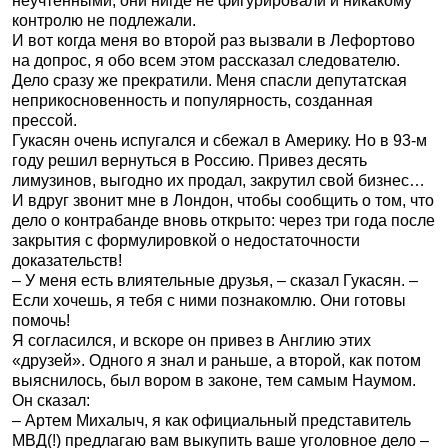
неучтенными, они нигде не фигурировали и никакому
контролю не подлежали.
И вот когда меня во второй раз вызвали в Лефортово
на допрос, я обо всем этом рассказал следователю.
Дело сразу же прекратили. Меня спасли депутатская
неприкосновенность и популярность, созданная
прессой.
Гукасян очень испугался и сбежал в Америку. Но в 93-м
году решил вернуться в Россию. Привез десять
лимузинов, выгодно их продал, закрутил свой бизнес…
И вдруг звонит мне в Лондон, чтобы сообщить о том, что
дело о контрабанде вновь открыто: через три года после
закрытия с формулировкой о недостаточности
доказательств!
– У меня есть влиятельные друзья, – сказал Гукасян. –
Если хочешь, я тебя с ними познакомлю. Они готовы
помочь!
Я согласился, и вскоре он привез в Англию этих
«друзей». Одного я знал и раньше, а второй, как потом
выяснилось, был вором в законе, тем самым Наумом.
Он сказал:
– Артем Михалыч, я как официальный представитель
МВД(!) предлагаю вам выкупить ваше уголовное дело –