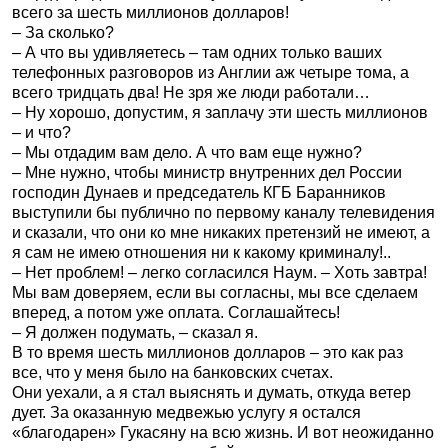
всего за шесть миллионов долларов!
– За сколько?
– А что вы удивляетесь – там одних только ваших
телефонных разговоров из Англии аж четыре тома, а
всего тридцать два! Не зря же люди работали…
– Ну хорошо, допустим, я заплачу эти шесть миллионов
– и что?
– Мы отдадим вам дело. А что вам еще нужно?
– Мне нужно, чтобы министр внутренних дел России
господин Дунаев и председатель КГБ Баранников
выступили бы публично по первому каналу телевидения
и сказали, что они ко мне никаких претензий не имеют, а
я сам не имею отношения ни к какому криминалу!..
– Нет проблем! – легко согласился Наум. – Хоть завтра!
Мы вам доверяем, если вы согласны, мы все сделаем
вперед, а потом уже оплата. Соглашайтесь!
– Я должен подумать, – сказал я.
В то время шесть миллионов долларов – это как раз
все, что у меня было на банковских счетах.
Они уехали, а я стал выяснять и думать, откуда ветер
дует. За оказанную медвежью услугу я остался
«благодарен» Гукасяну на всю жизнь. И вот неожиданно