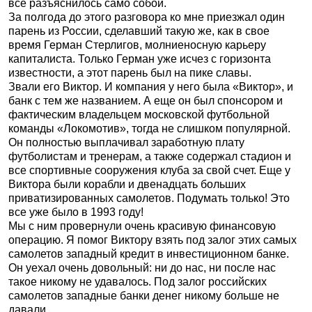
все разъяснилось само собой.
За полгода до этого разговора ко мне приезжал один
парень из России, сделавший такую же, как в свое
время Герман Стерлигов, молниеносную карьеру
капиталиста. Только Герман уже исчез с горизонта
известности, а этот парень был на пике славы.
Звали его Виктор. И компания у него была «Виктор», и
банк с тем же названием. А еще он был спонсором и
фактическим владельцем московской футбольной
команды «Локомотив», тогда не слишком популярной.
Он полностью выплачивал заработную плату
футболистам и тренерам, а также содержал стадион и
все спортивные сооружения клуба за свой счет. Еще у
Виктора были корабли и двенадцать больших
приватизированных самолетов. Подумать только! Это
все уже было в 1993 году!
Мы с ним провернули очень красивую финансовую
операцию. Я помог Виктору взять под залог этих самых
самолетов западный кредит в инвестиционном банке.
Он уехал очень довольный: ни до нас, ни после нас
такое никому не удавалось. Под залог российских
самолетов западные банки денег никому больше не
давали.