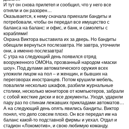
И тут он снова прилетел и сообщил, что у него все
отняли и он разорен…
Оказывается, к нему сначала приехали бандиты и
потребовали, чтобы он передал все имущество с
баланса на баланс: и офис, и банк, и самолеты с
кораблями!
Охрана Виктора выставила их за дверь. Но бандиты
обещали вернуться послезавтра. Не завтра, уточнили
они, а именно послезавтра!
С утра на следующий день появился отряд
вооруженного ОМОНа, прозванный народом «маски
шоу». Под дулами автоматического оружия всех
уложили лицом на пол – и женщин, и бывших на
переговорах иностранцев. Потом крушили мебель,
повалили несколько шкафов, разбили журнальные
столики, несколько мониторов от компьютеров, забрали
с собой жесткие диски и все документы. Уходя, ударили
пару раз по спинам лежавших прикладами автоматов…
А на следующий день опять явились бандиты. Виктор
понял, что дело совсем плохо. Он все передал им на
баланс какой-то подставной фирмы и уехал. Отдал и
стадион «Локомотив», и свою любимую команду.