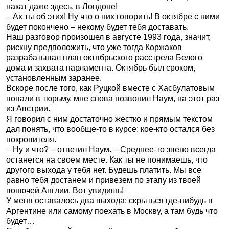
накат даже здесь, в Лондоне!
– Ах ты об этих! Ну что о них говорить! В октябре с ними
будет покончено – некому будет тебя доставать.
Наш разговор произошел в августе 1993 года, значит,
рискну предположить, что уже тогда Коржаков
разрабатывал план октябрьского расстрела Белого
дома и захвата парламента. Октябрь был сроком,
установленным заранее.
Вскоре после того, как Руцкой вместе с Хасбулатовым
попали в тюрьму, мне снова позвонил Наум, на этот раз
из Австрии.
Я говорил с ним достаточно жестко и прямым текстом
дал понять, что вообще-то в курсе: кое-кто остался без
покровителя.
– Ну и что? – ответил Наум. – Среднее-то звено всегда
останется на своем месте. Как ты не понимаешь, что
другого выхода у тебя нет. Будешь платить. Мы все
равно тебя достанем и привезем по этапу из твоей
вонючей Англии. Вот увидишь!
У меня оставалось два выхода: скрыться где-нибудь в
Аргентине или самому поехать в Москву, а там будь что
будет…