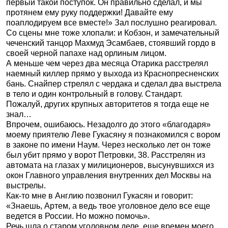
первый такой поступок. Он правильно сделал, и мы
протянем ему руку поддержки! Давайте ему
поаплодируем все вместе!» Зал послушно реагировал.
Со сцены мне тоже хлопали: и Кобзон, и замечательный
чеченский танцор Махмуд Эсамбаев, стоявший гордо в
своей черной папахе над орлиным лицом.
А меньше чем через два месяца Отарика расстрелял
наемный киллер прямо у выхода из Краснопресненских
бань. Снайпер стрелял с чердака и сделал два выстрела
в тело и один контрольный в голову. Стандарт.
Пожалуй, других крупных авторитетов я тогда еще не
знал…
Впрочем, ошибаюсь. Незадолго до этого «благодаря»
моему приятелю Леве Гукасяну я познакомился с вором
в законе по имени Наум. Через несколько лет он тоже
был убит прямо у ворот Петровки, 38. Расстрелян из
автомата на глазах у милиционеров, высунувшихся из
окон Главного управления внутренних дел Москвы на
выстрелы.
Как-то мне в Англию позвонил Гукасян и говорит:
«Знаешь, Артем, а ведь твое уголовное дело все еще
ведется в России. Но можно помочь».
Речь шла о старом уголовном деле, еще времен моего