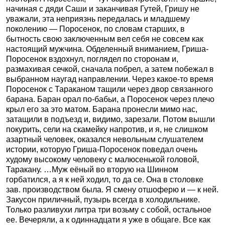
начиная с дяди Саши и заканчивая Гутей, Гришу не
уважали, эта неприязнь передалась и младшему
поколению — Поросенок, по словам старших, в
бытность свою заключенным вел себя не совсем как
настоящий мужчина. Обделенный вниманием, Гриша-
Поросенок вздохнул, поглядел по сторонам и,
размахивая сечкой, сначала побрел, а затем побежал в
выбранном наугад направлении. Через какое-то время
Поросенок с Тараканом тащили через двор связанного
барана. Баран орал по-бабьи, а Поросенок через плечо
крыл его за это матом. Барана пронесли мимо нас,
затащили в подъезд и, видимо, зарезали. Потом вышли
покурить, сели на скамейку напротив, и я, не слишком
азартный человек, оказался невольным слушателем
истории, которую Гриша-Поросенок поведал очень
худому высокому человеку с малюсенькой головой,
Таракану. …Муж еёный во вторую на Шинном
горбатился, а я к ней ходил, то да се. Она в столовке
зав. производством была. Я смену отшоферю и — к ней.
Закусон приличный, пузырь всегда в холодильнике.
Только разливухи литра три возьму с собой, остальное
ее. Вечеряли, а к одиннадцати я уже в общаге. Все как