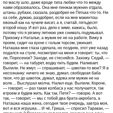
по маслу шло, даже вроде типа любви что-то между
нами образовалось. Она мне пинжак мужнин отдала,
штаны, рубахи, сказала, раздобрел ее Петька что-то. Ни
ха себе, думаю, раздобрел, если на мне макинтош
евоный как на чучеле висит, а я, считай, пятьдесят
второй ношу. И вот раз, дело к зиме, кажись, было,
потому что я резину летнюю уже снимать подумывал.
Прихожу к Наталье, а мужик ее не на работе. Вижу в
проем, сидит на кухне с голым торсом, ужинает.
Наташка мне глаза сделала, но поздняк, этот уже назад
подался на стуле, посмотрел на меня и говорит: ты, что
ли, Поросенок? Заходи, не стесняйся. Захожу. Седай, —
говорит, — на табурет, водку пить будем. Наливает.
Выпили. Не жмут, — спрашивает, — шмотки-то мои? Я в
несознанку: ничего не знаю, думал, свободная баба
твоя, что до шмоток, думал, вдова или мужик не на
воле… Выслушал молча. Налил еще. Выпили. Короче,
— говорит, — раз такая колбаса у нас получается, так
втроем и будем жить. Как так, Петя? — говорю. А вот
так, — говорит, — мы с тобой два брата-акробата, а
Наташка наша жена, сегодня твоя очередь, завтра моя,
вот и вся игрушка… И чё, Гриша, — спросил Таракан, —