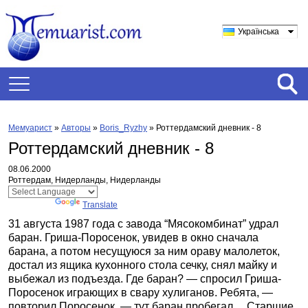
Українська
Мемуарист
»
Авторы
»
Boris_Ryzhy
»
Роттердамский дневник - 8
Роттердамский дневник - 8
08.06.2000
Роттердам, Нидерланды, Нидерланды
Powered by
Translate
31 августа 1987 года с завода “Мясокомбинат” удрал
баран. Гриша-Поросенок, увидев в окно сначала
барана, а потом несущуюся за ним ораву малолеток,
достал из ящика кухонного стола сечку, снял майку и
выбежал из подъезда. Где баран? — спросил Гриша-
Поросенок играющих в свару хулиганов. Ребята, —
повторил Поросенок, — тут баран пробегал… Старшие,