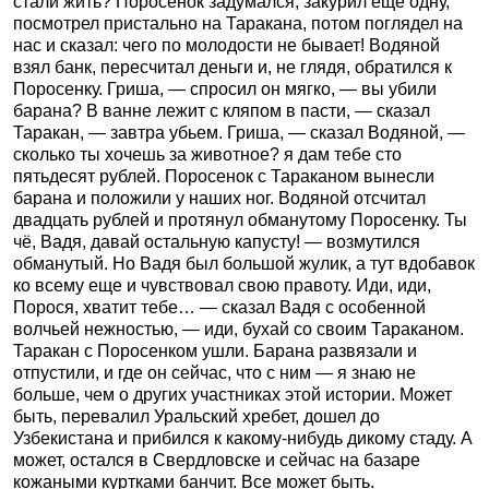
стали жить? Поросенок задумался, закурил еще одну,
посмотрел пристально на Таракана, потом поглядел на
нас и сказал: чего по молодости не бывает! Водяной
взял банк, пересчитал деньги и, не глядя, обратился к
Поросенку. Гриша, — спросил он мягко, — вы убили
барана? В ванне лежит с кляпом в пасти, — сказал
Таракан, — завтра убьем. Гриша, — сказал Водяной, —
сколько ты хочешь за животное? я дам тебе сто
пятьдесят рублей. Поросенок с Тараканом вынесли
барана и положили у наших ног. Водяной отсчитал
двадцать рублей и протянул обманутому Поросенку. Ты
чё, Вадя, давай остальную капусту! — возмутился
обманутый. Но Вадя был большой жулик, а тут вдобавок
ко всему еще и чувствовал свою правоту. Иди, иди,
Порося, хватит тебе… — сказал Вадя с особенной
волчьей нежностью, — иди, бухай со своим Тараканом.
Таракан с Поросенком ушли. Барана развязали и
отпустили, и где он сейчас, что с ним — я знаю не
больше, чем о других участниках этой истории. Может
быть, перевалил Уральский хребет, дошел до
Узбекистана и прибился к какому-нибудь дикому стаду. А
может, остался в Свердловске и сейчас на базаре
кожаными куртками банчит. Все может быть.