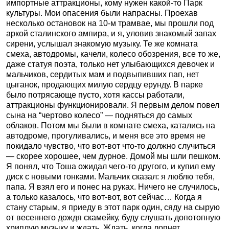
импортные аттракционы, кому нужен какой-то Парк
культуры. Мои опасения были напрасны. Проехав
несколько остановок на 10-м трамвае, мы прошли под
аркой сталинского ампира, и я, уловив знакомый запах
сирени, услышал знакомую музыку. Те же комната
смеха, автодромы, качели, колесо обозрения, все то же,
даже статуя поэта, только нет улыбающихся девочек и
мальчиков, сердитых мам и подвыпивших пап, нет
цыганок, продающих милую сердцу ерунду. В парке
было потрясающе пусто, хотя кассы работали,
аттракционы функционировали. Я первым делом повел
сына на “чертово колесо” — подняться до самых
облаков. Потом мы были в комнате смеха, катались на
автодроме, прогуливались, и меня все это время не
покидало чувство, что вот-вот что-то должно случиться
— скорее хорошее, чем дурное. Домой мы шли пешком.
Я понял, что Тоша ожидал чего-то другого, и купил ему
диск с новыми гонками. Мальчик сказал: я люблю тебя,
папа. Я взял его и понес на руках. Ничего не случилось,
а только казалось, что вот-вот, вот сейчас… Когда я
стану старым, я приеду в этот парк один, сяду на сырую
от весеннего дождя скамейку, буду слушать допотопную
хриплую музыку и ждать. Ждать, когда лопнет