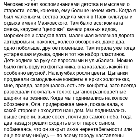
Человек живет воспоминаниями детства и мыслями о
старости, если, конечно, ему больше нечем жить. Когда я
был маленьким, сестра водила меня в Парк культуры и
отдыха имени Маяковского. Там было все: комната
смеха, карусели “цепочки”, качели разных видов,
мороженое и сладкая вата, маленькая железная дорога,
автодромы и, наконец, колесо обозрения, даже два,
одно побольше, другое поменьше. Там играла уже тогда
устаревшая музыка, один и тот же набор пластинок.
Дети ходили за руку со взрослыми и улыбались. Можно
было пить воду из фонтанчика, она казалась какой-то
особенно вкусной. На клумбах росли цветы. Цыганки
продавали самодельные конфеты в ярких золотинках,
мне, правда, запрещалось есть эти конфеты, зато всегда
разрешали покупать у тех же цыганок разноцветные
шарики на резинке. Когда мы поднимались на колесе
обозрения, Оля, придерживая меня, показывала, в
какой стороне находится наш дом. Мы поднимались
выше сирени, выше сосен, почти до самого неба. Года
два назад я решил сходить в этот парк с сыном,
побаиваясь, что он закрыт из-за нерентабельности или
еще почему-нибудь — по всему городу наставлены