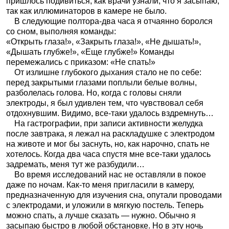
пришлось подивиться, как врачи узнали, что я засыпаю,
так как иллюминаторов в камере не было.
В следующие полтора-два часа я отчаянно боролся
со сном, выполняя команды:
«Открыть глаза!», «Закрыть глаза!», «Не дышать!»,
«Дышать глубже!», «Еще глубже!» Команды
перемежались с приказом: «Не спать!»
От излишне глубокого дыхания стало не по себе:
перед закрытыми глазами поплыли белые волны,
разболелась голова. Но, когда с головы сняли
электроды, я был удивлен тем, что чувствовал себя
отдохнувшим. Видимо, все-таки удалось вздремнуть…
На гастрографии, при записи активности желудка
после завтрака, я лежал на раскладушке с электродом
на животе и мог бы заснуть, но, как нарочно, спать не
хотелось. Когда два часа спустя мне все-таки удалось
задремать, меня тут же разбудили…
Во время исследований нас не оставляли в покое
даже по ночам. Как-то меня пригласили в камеру,
предназначенную для изучения сна, опутали проводами
с электродами, и уложили в мягкую постель. Теперь
можно спать, а лучше сказать — нужно. Обычно я
засыпаю быстро в любой обстановке. Но в эту ночь