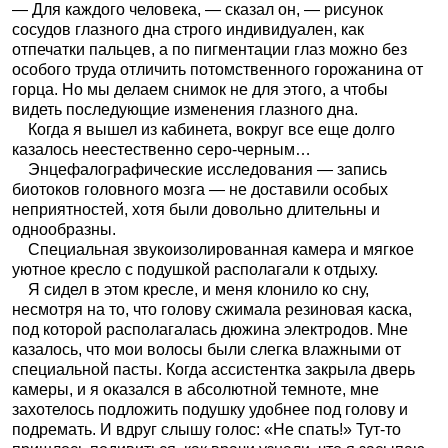
— Для каждого человека, — сказал он, — рисунок
сосудов глазного дна строго индивидуален, как
отпечатки пальцев, а по пигментации глаз можно без
особого труда отличить потомственного горожанина от
горца. Но мы делаем снимок не для этого, а чтобы
видеть последующие изменения глазного дна.
Когда я вышел из кабинета, вокруг все еще долго
казалось неестественно серо-черным…
Энцефалографические исследования — запись
биотоков головного мозга — не доставили особых
неприятностей, хотя были довольно длительны и
однообразны.
Специальная звукоизолированная камера и мягкое
уютное кресло с подушкой располагали к отдыху.
Я сидел в этом кресле, и меня клонило ко сну,
несмотря на то, что голову сжимала резиновая каска,
под которой располагалась дюжина электродов. Мне
казалось, что мои волосы были слегка влажными от
специальной пасты. Когда ассистентка закрыла дверь
камеры, и я оказался в абсолютной темноте, мне
захотелось подложить подушку удобнее под голову и
подремать. И вдруг слышу голос: «Не спать!» Тут-то