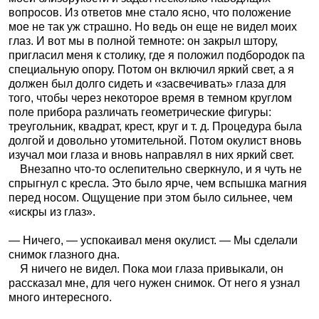
вопросов. Из ответов мне стало ясно, что положение
мое не так уж страшно. Но ведь он еще не видел моих
глаз. И вот мы в полной темноте: он закрыл штору,
пригласил меня к столику, где я положил подбородок па
специальную опору. Потом он включил яркий свет, а я
должен был долго сидеть и «засвечивать» глаза для
того, чтобы через некоторое время в темном круглом
поле прибора различать геометрические фигуры:
треугольник, квадрат, крест, круг и т. д. Процедура была
долгой и довольно утомительной. Потом окулист вновь
изучал мои глаза и вновь направлял в них яркий свет.
Внезапно что-то ослепительно сверкнуло, и я чуть не
спрыгнул с кресла. Это было ярче, чем вспышка магния
перед носом. Ощущение при этом было сильнее, чем
«искры из глаз».
— Ничего, — успокаивал меня окулист. — Мы сделали
снимок глазного дна.
Я ничего не видел. Пока мои глаза привыкали, он
рассказал мне, для чего нужен снимок. От него я узнал
много интересного.