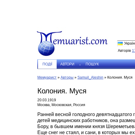
Україн
Авторів
1
ПОДIЇ
АВТОРИ
ПОШУК
Мемуарист
»
Авторы
»
Samuil_Aleshin
»
Колония. Муся
Колония. Муся
20.03.1919
Москва, Московская, Россия
Ранней весной голодного девятнадцатого 
детей медицинских работников, она разме
Бору, в бывшем имении князя Шереметьев
Еще снег не стаял, и сани, в которых мы е