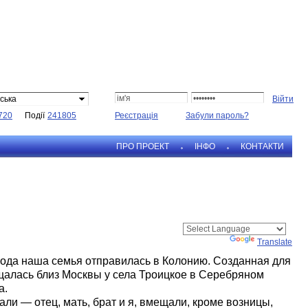
ська
720
Події
241805
Реєстрація
Забули пароль?
ПРО ПРОЕКТ
IНФО
КОНТАКТИ
Powered by
Translate
года наша семья отправилась в Колонию. Созданная для
щалась близ Москвы у села Троицкое в Серебряном
а.
хали — отец, мать, брат и я, вмещали, кроме возницы,