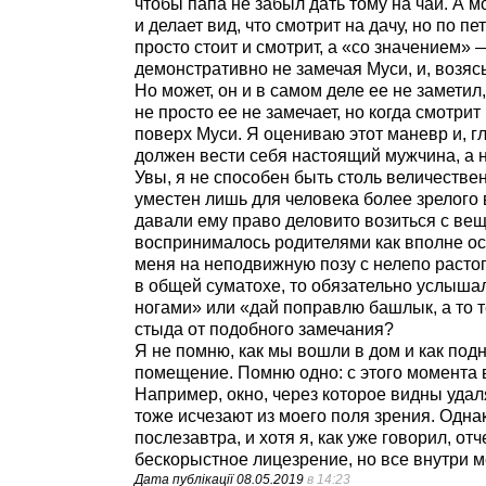
чтобы папа не забыл дать тому на чай. А мой
и делает вид, что смотрит на дачу, но по 
просто стоит и смотрит, а «со значением» 
демонстративно не замечая Муси, и, возяс
Но может, он и в самом деле ее не заметил,
не просто ее не замечает, но когда смотрит 
поверх Муси. Я оцениваю этот маневр и, г
должен вести себя настоящий мужчина, а н
Увы, я не способен быть столь величествен
уместен лишь для человека более зрелого 
давали ему право деловито возиться с вещ
воспринималось родителями как вполне ос
меня на неподвижную позу с нелепо расто
в общей суматохе, то обязательно услышал
ногами» или «дай поправлю башлык, а то т
стыда от подобного замечания?
Я не помню, как мы вошли в дом и как под
помещение. Помню одно: с этого момента 
Например, окно, через которое видны удаля
тоже исчезают из моего поля зрения. Однак
послезавтра, и хотя я, как уже говорил, от
бескорыстное лицезрение, но все внутри м
Дата публікації
08.05.2019
в 14:23