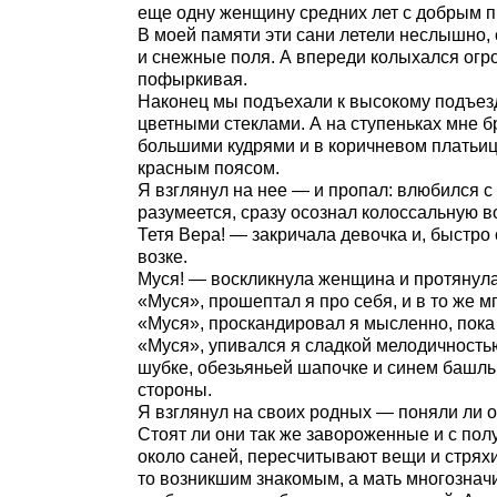
еще одну женщину средних лет с добрым 
В моей памяти эти сани летели неслышно, 
и снежные поля. А впереди колыхался огр
пофыркивая.
Наконец мы подъехали к высокому подъез
цветными стеклами. А на ступеньках мне бр
большими кудрями и в коричневом платьиц
красным поясом.
Я взглянул на нее — и пропал: влюбился с 
разумеется, сразу осознал колоссальную в
Тетя Вера! — закричала девочка и, быстро
возке.
Муся! — воскликнула женщина и протянула 
«Муся», прошептал я про себя, и в то же м
«Муся», проскандировал я мысленно, пока 
«Муся», упивался я сладкой мелодичностью
шубке, обезьяньей шапочке и синем башлык
стороны.
Я взглянул на своих родных — поняли ли о
Стоят ли они так же завороженные и с пол
около саней, пересчитывают вещи и стряхи
то возникшим знакомым, а мать многозначи