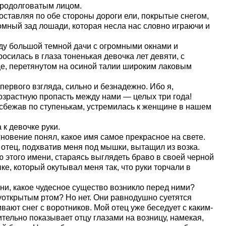
продолговатым лицом.
оставляя по обе стороны дороги ели, покрытые снегом,
омный зад лошади, которая несла нас словно играючи и
ду большой темной дачи с огромными окнами и
осилась в глаза тоненькая девочка лет девяти, с
е, перетянутом на осиной талии широким лаковым
первого взгляда, сильно и безнадежно. Ибо я,
озрастную пропасть между нами — целых три года!
 сбежав по ступенькам, устремилась к женщине в нашем
к девочке руки.
гновение понял, какое имя самое прекрасное на свете.
отец, подхватив меня под мышки, вытащил из возка.
 этого имени, стараясь выглядеть браво в своей черной
е, который окутывал меня так, что руки торчали в
ни, какое чудесное существо возникло перед ними?
уоткрытым ртом? Но нет. Они равнодушно суетятся
вают снег с воротников. Мой отец уже беседует с каким-
тельно показывает отцу глазами на возницу, намекая,