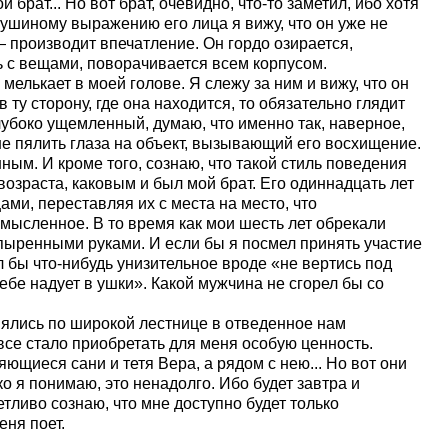
 брат... Но вот брат, очевидно, что-то заметил, ибо хотя
петушиному выражению его лица я вижу, что он уже не
— производит впечатление. Он гордо озирается,
ь с вещами, поворачивается всем корпусом.
 мелькает в моей голове. Я слежу за ним и вижу, что он
в ту сторону, где она находится, то обязательно глядит
лубоко ущемленный, думаю, что именно так, наверное,
е пялить глаза на объект, вызывающий его восхищение.
ным. И кроме того, сознаю, что такой стиль поведения
возраста, каковым и был мой брат. Его одиннадцать лет
ами, переставляя их с места на место, что
мысленное. В то время как мои шесть лет обрекали
пыренными руками. И если бы я посмел принять участие
 бы что-нибудь унизительное вроде «не вертись под
ебе надует в ушки». Какой мужчина не сгорел бы со
нялись по широкой лестнице в отведенное нам
все стало приобретать для меня особую ценность.
ющиеся сани и тетя Вера, а рядом с нею... Но вот они
о я понимаю, это ненадолго. Ибо будет завтра и
четливо сознаю, что мне доступно будет только
еня поет.