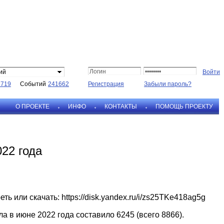
ий
1719
Событий
241662
Регистрация
Забыли пароль?
О ПРОЕКТЕ
ИНФО
КОНТАКТЫ
ПОМОЩЬ ПРОЕКТУ
22 года
ть или скачать:
https://disk.yandex.ru/i/zs25TKe418ag5g
а в июне 2022 года составило 6245 (всего 8866).