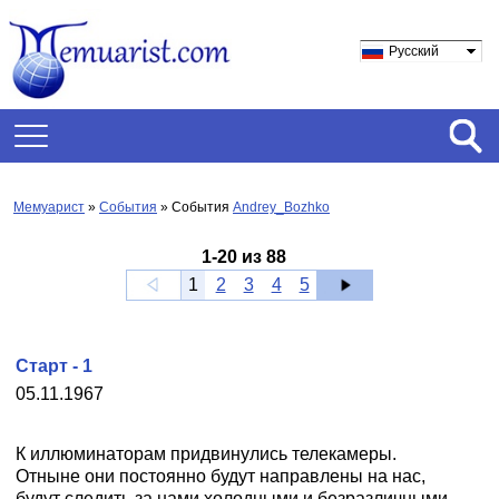
Русский
Мемуарист
»
События
» События
Andrey_Bozhko
1
-
20
из
88
1
2
3
4
5
Старт - 1
05.11.1967
К иллюминаторам придвинулись телекамеры.
Отныне они постоянно будут направлены на нас,
будут следить за нами холодными и безразличными