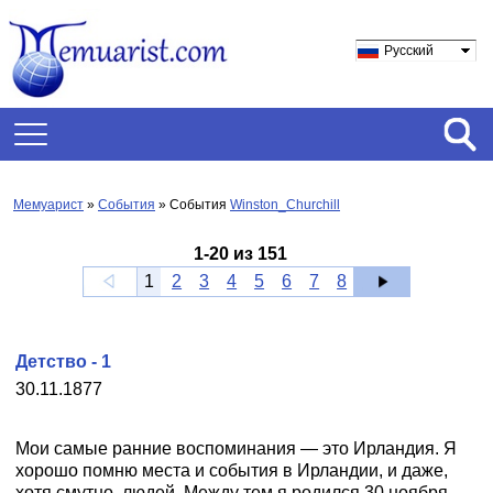
Русский
Мемуарист
»
События
» События
Winston_Churchill
1
-
20
из
151
1
2
3
4
5
6
7
8
Детство - 1
30.11.1877
Мои самые ранние воспоминания — это Ирландия. Я
хорошо помню места и события в Ирландии, и даже,
хотя смутно, людей. Между тем я родился 30 ноября