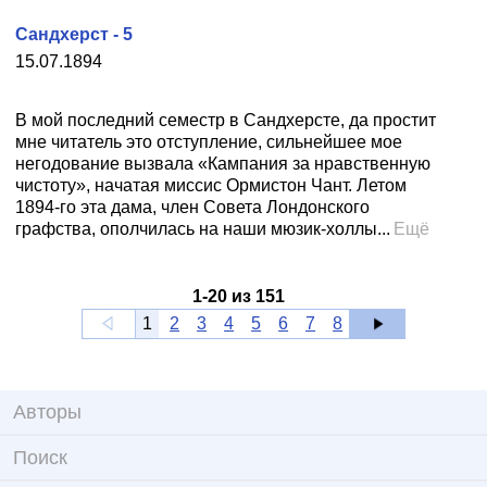
Сандхерст - 5
15.07.1894
В мой последний семестр в Сандхерсте, да простит
мне читатель это отступление, сильнейшее мое
негодование вызвала «Кампания за нравственную
чистоту», начатая миссис Ормистон Чант. Летом
1894-го эта дама, член Совета Лондонского
графства, ополчилась на наши мюзик-холлы...
Ещё
1
-
20
из
151
1
2
3
4
5
6
7
8
Авторы
Поиск