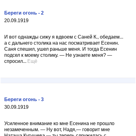
Береги огонь - 2
20.09.1919
И вот однажды сижу я вдвоем с Саней К., обедаем...
а с дальнего столика на нас посматривает Есенин.
Саня спешил, ушел раньше меня. И тогда Есенин
подсел к моему столику. — Не узнаете меня? —
спросил...
Ещё
Береги огонь - 3
30.09.1919
Усиленное внимание ко мне Есенина не прошло
незамеченным. — Ну вот, Надя,— говорит мне
Наташа Кугушева,— ты теперь сдружилась с