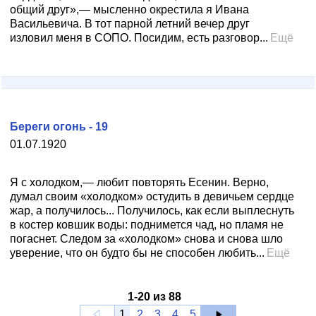
общий друг»,— мысленно окрестила я Ивана
Васильевича. В тот парной летний вечер друг
изловил меня в СОПО. Посидим, есть разговор...
Ещё
Береги огонь - 19
01.07.1920
Я с холодком,— любит повторять Есенин. Верно,
думал своим «холодком» остудить в девичьем сердце
жар, а получилось... Получилось, как если выплеснуть
в костер ковшик воды: поднимется чад, но пламя не
погаснет. Следом за «холодком» снова и снова шло
уверение, что он будто бы не способен любить...
Ещё
1
-
20
из
88
1
2
3
4
5