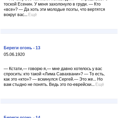
тоской Есенин. У меня захолонуло в груди. — Кто
«все»? — Да хоть эти молодые поэты, что вертятся
вокруг вас...
Ещё
Береги огонь - 13
05.06.1920
— Кстати,— говорю я,— мне давно хотелось у вас
спросить: кто такой «Лима Савахвани»? — То есть,
как это «кто»? — вскинулся Сергей.— Это же... Но
вам стыдно не понять. Ведь это по-еврейски...
Ещё
Береги огонь - 14