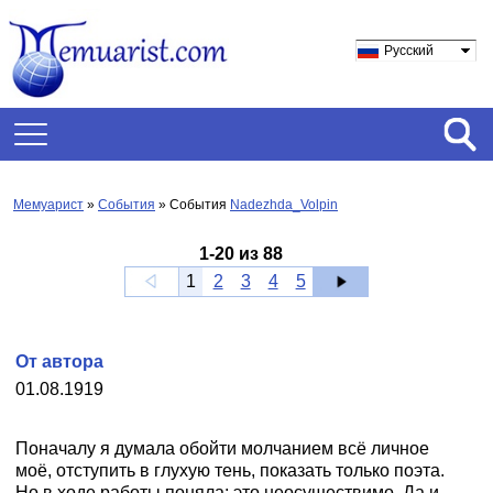
Русский
Мемуарист
»
События
» События
Nadezhda_Volpin
1
-
20
из
88
1
2
3
4
5
От автора
01.08.1919
Поначалу я думала обойти молчанием всё личное
моё, отступить в глухую тень, показать только поэта.
Но в ходе работы поняла: это неосуществимо. Да и