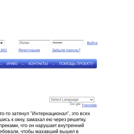
1891
Регистрация
Забыли пароль?
ИНФО
КОНТАКТЫ
ПОМОЩЬ ПРОЕКТУ
Powered by
Translate
то-то затянул "Интернационал", это всех
шись к окну, замахал ею через решетку.
преками, что он нарушает внутренний
ребовали, чтобы махавший вышел в