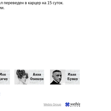
л переведен в карцер на 15 суток.
ии.
у
Webis Group