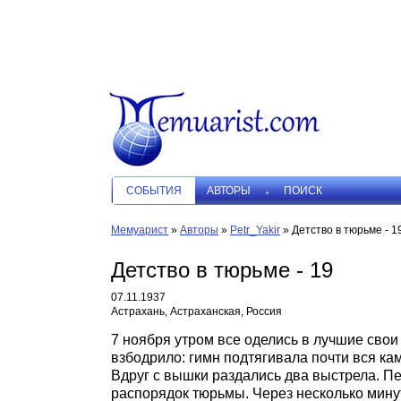
СОБЫТИЯ
АВТОРЫ
ПОИСК
Мемуарист
»
Авторы
»
Petr_Yakir
»
Детство в тюрьме - 1
Детство в тюрьме - 19
07.11.1937
Астрахань, Астраханская, Россия
7 ноября утром все оделись в лучшие свои 
взбодрило: гимн подтягивала почти вся кам
Вдруг с вышки раздались два выстрела. Пе
распорядок тюрьмы. Через несколько мин