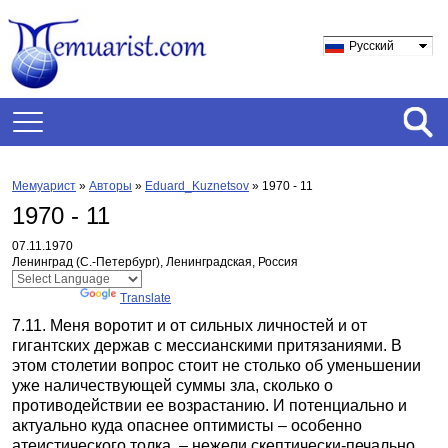
Русский
Мемуарист
»
Авторы
»
Eduard_Kuznetsov
»
1970 - 11
1970 - 11
07.11.1970
Ленинград (С.-Петербург), Ленинградская, Россия
Powered by
Translate
7.11. Меня воротит и от сильных личностей и от
гигантских держав с мессианскими притязаниями. В
этом столетии вопрос стоит не столько об уменьшении
уже наличествующей суммы зла, сколько о
противодействии ее возрастанию. И потенциально и
актуально куда опаснее оптимисты – особенно
атеистического толка, – нежели скептически-печально