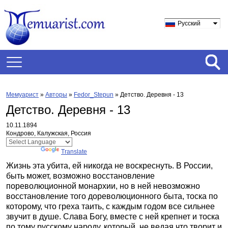
Русский
Мемуарист
»
Авторы
»
Fedor_Stepun
»
Детство. Деревня - 13
Детство. Деревня - 13
10.11.1894
Кондрово, Калужская, Россия
Powered by
Translate
Жизнь эта убита, ей никогда не воскреснуть. В России,
быть может, возможно восстановление
пореволюционной монархии, но в ней невозможно
восстановление того дореволюционного быта, тоска по
которому, что греха таить, с каждым годом все сильнее
звучит в душе. Слава Богу, вместе с ней крепнет и тоска
по тому русскому народу, который, не ведая что творит и