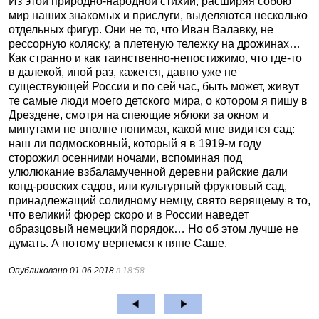
Из этой природно-народной стихии, расширяя собою
мир наших знакомых и прислуги, выделяются несколько
отдельных фигур. Они не то, что Иван Валавку, не
рессорную коляску, а плетеную тележку на дрожинах…
Как странно и как таинственно-непостижимо, что где-то
в далекой, иной раз, кажется, давно уже не
существующей России и по сей час, быть может, живут
те самые люди моего детского мира, о котором я пишу в
Дрездене, смотря на спеющие яблоки за окном и
минутами не вполне понимая, какой мне видится сад:
наш ли подмосковный, который я в 1919-м году
сторожил осенними ночами, вспоминая под
улюлюкание взбаламученной деревни райские дали
конд-ровских садов, или культурный фруктовый сад,
принадлежащий солидному немцу, свято верящему в то,
что великий фюрер скоро и в России наведет
образцовый немецкий порядок… Но об этом лучше не
думать. А потому вернемся к няне Саше.
Опубликовано
01.06.2018
в 18:58