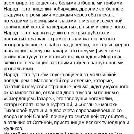
всем мире, то кошелки с белыми отборными грибами.
Народ – это нищенки-побирушки, древние согбенные
старухи с огромными мешками через оба плеча, с
потухшими слезливыми глазами, с мелко-иссеченной
коричневой кожей на жердястых, в пыли и глине ногах.
Народ – это парни и девки в пестрых рубахах и
цветистых платках, с громкою заливчатою песнью
возвращающиеся с работ на деревню, это серые мерно
шагающие за плугом пахари, это полумифические в
овчинных тулупах и волчьих шапках «деды Морозы»,
зябко поспевающие за своими тяжело нагруженными
розвальнями.
Народ – это гуськом спускающиеся за мальчишкой
поводырем с Масловской горы слепые, которые,
закатив к небу свои страшные бельма, ждут у кухонного
окна милостыню, оглашая двор гнусавым пением о
«Смердящем Лазаре», это говоруньи богомолки,
которых поят чаем в буфетной, и «беглые» монахи
Тихоновой пустыни, в два счета спроваживаемые со
двора няней Сашей, почему-то считавшей эту обитель,
в отличие от Оптиной, пристанищем всяких тунеядцев и
жуликов.