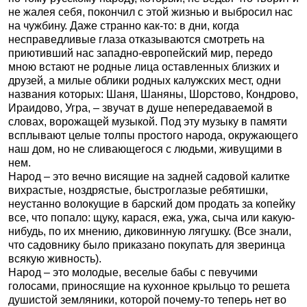
не жалея себя, покончил с этой жизнью и выбросил нас
на чужбину. Даже странно как-то: в дни, когда
несправедливые глаза отказываются смотреть на
приютивший нас западно-европейский мир, передо
мною встают не родные лица оставленных близких и
друзей, а милые облики родных калужских мест, одни
названия которых: Шаня, Шаняны, Шорстово, Кондрово,
Ираидово, Угра, – звучат в душе непередаваемой в
словах, ворожащей музыкой. Под эту музыку в памяти
всплывают целые толпы простого народа, окружающего
наш дом, но не сливающегося с людьми, живущими в
нем.
Народ – это вечно висящие на задней садовой калитке
вихрастые, ноздрястые, быстроглазые ребятишки,
неустанно волокущие в барский дом продать за копейку
все, что попало: щуку, карася, ежа, ужа, сыча или какую-
нибудь, по их мнению, диковинную лягушку. (Все знали,
что садовнику было приказано покупать для зверинца
всякую живность).
Народ – это молодые, веселые бабы с певучими
голосами, приносящие на кухонное крыльцо то решета
душистой земляники, которой почему-то теперь нет во