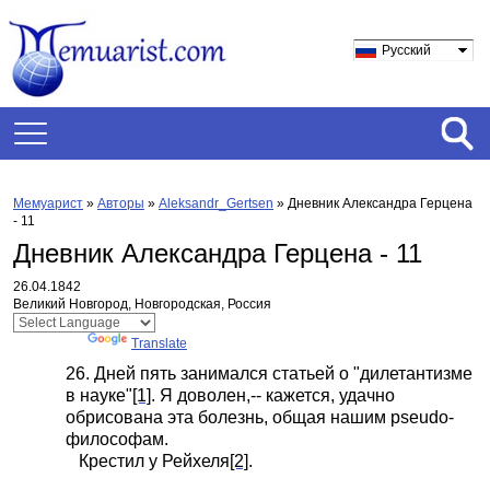
Русский
Мемуарист
»
Авторы
»
Aleksandr_Gertsen
»
Дневник Александра Герцена
- 11
Дневник Александра Герцена - 11
26.04.1842
Великий Новгород, Новгородская, Россия
Powered by
Translate
26.
Дней пять занимался статьей о "дилетантизме
в науке"
[1]
. Я доволен,-- кажется, удачно
обрисована эта болезнь, общая нашим pseudo-
философам.
Крестил у Рейхеля
[2]
.