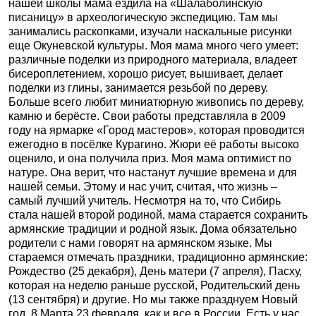
нашей школы мама ездила на «Шалаболинскую
писаницу» в археологическую экспедицию. Там мы
занимались раскопками, изучали наскальные рисунки
еще Окуневской культуры. Моя мама много чего умеет:
различные поделки из природного материала, владеет
бисероплетением, хорошо рисует, вышивает, делает
поделки из глины, занимается резьбой по дереву.
Больше всего любит миниатюрную живопись по дереву,
камню и берёсте. Свои работы представляла в 2009
году на ярмарке «Город мастеров», которая проводится
ежегодно в посёлке Курагино. Жюри её работы высоко
оценило, и она получила приз. Моя мама оптимист по
натуре. Она верит, что настанут лучшие времена и для
нашей семьи. Этому и нас учит, считая, что жизнь –
самый лучший учитель. Несмотря на то, что Сибирь
стала нашей второй родиной, мама старается сохранить
армянские традиции и родной язык. Дома обязательно
родители с нами говорят на армянском языке. Мы
стараемся отмечать праздники, традиционно армянские:
Рождество (25 декабря), День матери (7 апреля), Пасху,
которая на неделю раньше русской, Родительский день
(13 сентября) и другие. Но мы также празднуем Новый
год, 8 Марта 23 февраля, как и все в России. Есть у нас