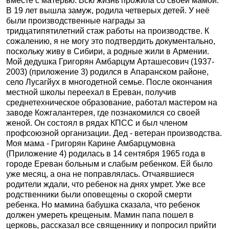
вместе с матерью. Всю жизнь прожила со своей мамой.
В 19 лет вышла замуж, родила четверых детей. У неё
были производственные награды за
тридцатипятилетний стаж работы на производстве. К
сожалению, я не могу это подтвердить документально,
поскольку живу в Сибири, а родные жили в Армении.
Мой дедушка Григорян Амбарцум Арташесович (1937-
2003) (приложение 3) родился в Апаранском районе,
село Лусагйух в многодетной семье. После окончания
местной школы переехал в Ереван, получив
среднетехническое образование, работал мастером на
заводе Кожгалантерея, где познакомился со своей
женой. Он состоял в рядах КПСС и был членом
профсоюзной организации. Дед - ветеран производства.
Моя мама - Григорян Карине Амбарцумовна
(Приложение 4) родилась в 14 сентября 1965 года в
городе Ереван больным и слабым ребенком. Ей было
уже месяц, а она не поправлялась. Отчаявшиеся
родители ждали, что ребенок на днях умрет. Уже все
родственники были оповещены о скорой смерти
ребенка. Но мамина бабушка сказала, что ребенок
должен умереть крещеным. Мамин папа пошел в
церковь, рассказал все священнику и попросил прийти