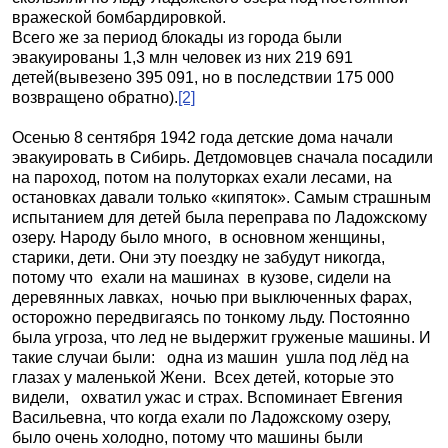
вражеской бомбардировкой.
Всего же за период блокады из города были
эвакуированы 1,3 млн человек из них 219 691
детей(вывезено 395 091, но в последствии 175 000
возвращено обратно).
[2]
Осенью 8 сентября 1942 года детские дома начали
эвакуировать в Сибирь. Детдомовцев сначала посадили
на пароход, потом на полуторках ехали лесами, на
остановках давали только «кипяток». Самым страшным
испытанием для детей была переправа по Ладожскому
озеру. Народу было много, в основном женщины,
старики, дети. Они эту поездку не забудут никогда,
потому что ехали на машинах в кузове, сидели на
деревянных лавках, ночью при выключенных фарах,
осторожно передвигаясь по тонкому льду. Постоянно
была угроза, что лед не выдержит груженые машины. И
такие случаи были: одна из машин ушла под лёд на
глазах у маленькой Жени. Всех детей, которые это
видели, охватил ужас и страх. Вспоминает Евгения
Васильевна, что когда ехали по Ладожскому озеру,
было очень холодно, потому что машины были