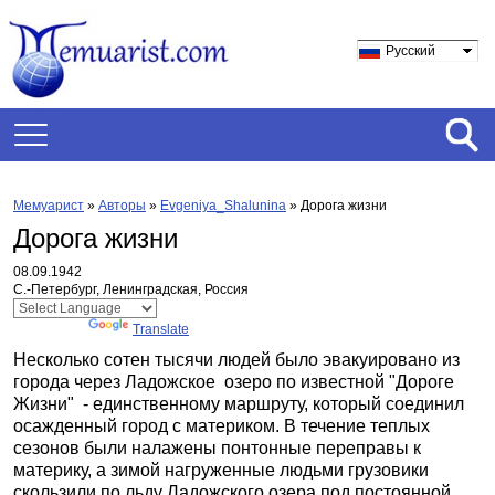
Русский
Мемуарист
»
Авторы
»
Evgeniya_Shalunina
»
Дорога жизни
Дорога жизни
08.09.1942
С.-Петербург, Ленинградская, Россия
Powered by
Translate
Несколько сотен тысячи людей было эвакуировано из
города через Ладожское озеро по известной "Дороге
Жизни" - единственному маршруту, который соединил
осажденный город с материком. В течение теплых
сезонов были налажены понтонные переправы к
материку, а зимой нагруженные людьми грузовики
скользили по льду Ладожского озера под постоянной