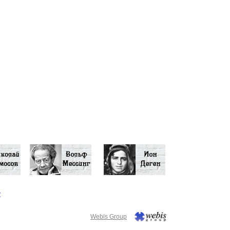
у
Webis Group