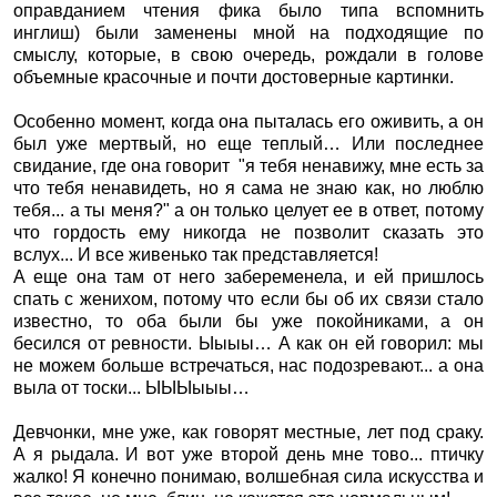
оправданием чтения фика было типа вспомнить
инглиш) были заменены мной на подходящие по
смыслу, которые, в свою очередь, рождали в голове
объемные красочные и почти достоверные картинки.
Особенно момент, когда она пыталась его оживить, а он
был уже мертвый, но еще теплый… Или последнее
свидание, где она говорит
"я тебя ненавижу, мне есть за
что тебя ненавидеть, но я сама не знаю как, но люблю
тебя... а ты меня?" а он только целует ее в ответ, потому
что гордость ему никогда не позволит сказать это
вслух... И все живенько так представляется!
А еще она там от него забеременела, и ей пришлось
спать с женихом, потому что если бы об их связи стало
известно, то оба были бы уже покойниками, а он
бесился от ревности. Ыыыы… А как он ей говорил: мы
не можем больше встречаться, нас подозревают... а она
выла от тоски... ЫЫЫыыы…
Девчонки, мне уже, как говорят местные, лет под сраку.
А я рыдала. И вот уже второй день мне тово... птичку
жалко! Я конечно понимаю, волшебная сила искусства и