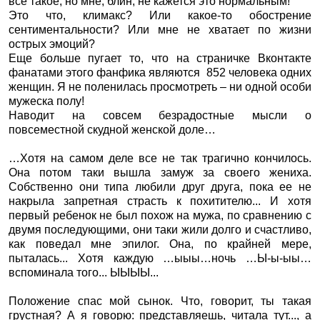
все такое, но мне, блин, не кажется это нормальным!
Это что, климакс? Или какое-то обострение
сентиментальности? Или мне не хватает по жизни
острых эмоций?
Еще больше пугает то, что на страничке Вконтакте
фанатами этого фанфика являются
852 человека одних
женщин. Я не поленилась просмотреть – ни одной особи
мужеска полу!
Наводит на совсем безрадостные мысли о
повсеместной скудной женской доле…
…Хотя на самом деле все не так трагично кончилось.
Она потом таки вышла замуж за своего жениха.
Собственно они типа любили друг друга, пока ее не
накрыла запретная страсть к похитителю... И хотя
первый ребенок не был похож на мужа, по сравнению с
двумя последующими, они таки жили долго и счастливо,
как поведал мне эпилог. Она, по крайней мере,
пыталась... Хотя каждую …ыыы…ночь …Ы-ы-ыы…
вспоминала того... ЫЫЫЫ...
Положение спас мой сынок. Что, говорит, ты такая
грустная? А я говорю: представляешь, читала тут..., а