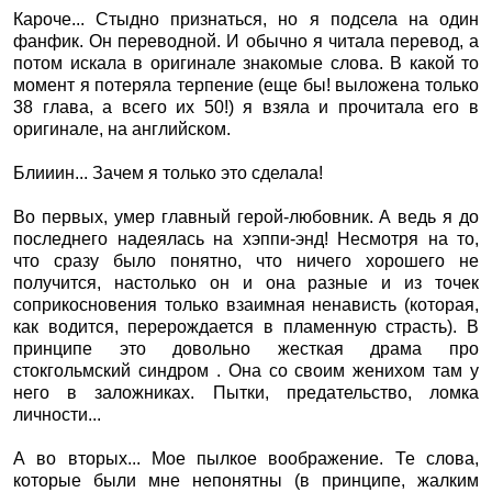
Кароче... Стыдно признаться, но я подсела на один
фанфик. Он переводной. И обычно я читала перевод, а
потом искала в оригинале знакомые слова. В какой то
момент я потеряла терпение (еще бы! выложена только
38 глава, а всего их 50!) я взяла и прочитала его в
оригинале, на английском.
Блииин... Зачем я только это сделала!
Во первых, умер главный герой-любовник. А ведь я до
последнего надеялась на хэппи-энд! Несмотря на то,
что сразу было понятно, что ничего хорошего не
получится, настолько он и она разные и из точек
соприкосновения только взаимная ненависть (которая,
как водится, перерождается в пламенную страсть).
В
принципе это довольно жесткая драма про
стокгольмский синдром . Она со своим женихом там у
него в заложниках. Пытки, предательство, ломка
личности...
А во вторых... Мое пылкое воображение. Те слова,
которые были мне непонятны (в принципе, жалким