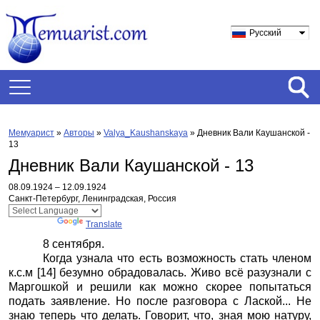
Русский
Мемуарист
»
Авторы
»
Valya_Kaushanskaya
»
Дневник Вали Каушанской -
13
Дневник Вали Каушанской - 13
08.09.1924 – 12.09.1924
Санкт-Петербург, Ленинградская, Россия
Powered by
Translate
8 сентября.
Когда узнала что есть возможность стать членом
к.с.м
[14]
безумно обрадовалась. Живо всё разузнали с
Маргошкой и решили как можно скорее попытаться
подать заявление. Но после разговора с Лаской... Не
знаю теперь что делать. Говорит, что, зная мою натуру,