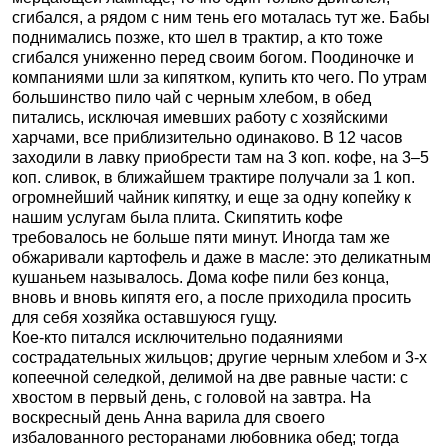
сгибался, а рядом с ним тень его моталась тут же. Бабы
поднимались позже, кто шел в трактир, а кто тоже
сгибался униженно перед своим богом. Поодиночке и
компаниями шли за кипятком, купить кто чего. По утрам
большинство пило чай с черным хлебом, в обед
питались, исключая имевших работу с хозяйскими
харчами, все приблизительно одинаково. В 12 часов
заходили в лавку приобрести там на 3 коп. кофе, на 3–5
коп. сливок, в ближайшем трактире получали за 1 коп.
огромнейший чайник кипятку, и еще за одну копейку к
нашим услугам была плита. Скипятить кофе
требовалось не больше пяти минут. Иногда там же
обжаривали картофель и даже в масле: это деликатным
кушаньем называлось. Дома кофе пили без конца,
вновь и вновь кипятя его, а после приходила просить
для себя хозяйка оставшуюся гущу.
Кое-кто питался исключительно подаяниями
сострадательных жильцов; другие черным хлебом и 3-х
копеечной селедкой, делимой на две равные части: с
хвостом в первый день, с головой на завтра. На
воскресный день Анна варила для своего
избалованного ресторанами любовника обед; тогда