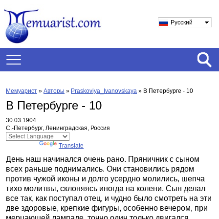
Русский
Мемуарист
»
Авторы
»
Praskoviya_Ivanovskaya
»
В Петербурге - 10
В Петербурге - 10
30.03.1904
С.-Петербург, Ленинградская, Россия
Powered by
Translate
День наш начинался очень рано. Пряничник с сыном
всех раньше поднимались. Они становились рядом
против чужой иконы и долго усердно молились, шепча
тихо молитвы, склоняясь иногда на колени. Сын делал
все так, как поступал отец, и чудно было смотреть на эти
две здоровые, крепкие фигуры, особенно вечером, при
мерцающей лампаде, точно один только двигался,