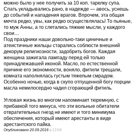
можно было у нее получить за 10 коп. тарелку супа.
Спать укладывались рано, в надежде — авось, уснешь
до событий и нападения врагов. Впрочем, эта общая
мечта редко, увы, как редко осуществлялась! То пьяные,
то муж Анны, а то слетались тяжкие мысли, у каждого
свои…
Под праздники наши довольно-таки циничные и
атеистичные жильцы старались соблюсти внешний
декорум религиозности, задобрить богов. Каждая
женщина зажигала лампаду перед ей только
принадлежавшей иконой. Масло, по естественной
причине его экономности, воняло, фитили трещали,
комната наполнялась густым тяжелым смрадом.
Особенно ночью, когда в скупо отпущенной богу порции
масла немилосердно чадил сгорающий фитиль.
Угловая жизнь во многом напоминает тюремную, с
прибавкой того минуса, что эти вольные обитатели
отвратительных гнезд не имеют и того минимума
обеспечения, который имеют арестанты в виде
арестантского пайка.
Опубликовано
20.09.2016
в 13:04