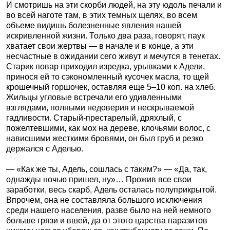
И смотришь на эти скорби людей, на эту юдоль печали и
во всей наготе там, в этих темных щелях, во всем
объеме видишь болезненные явления нашей
искривленной жизни. Только два раза, говорят, паук
хватает свои жертвы — в начале и в конце, а эти
несчастные в ожидании сего живут и мечутся в тенетах.
Старик повар приходил изредка, урывками к Адели,
принося ей то сэкономленный кусочек масла, то щей
крошечный горшочек, оставляя еще 5–10 коп. на хлеб.
Жильцы угловые встречали его удивленными
взглядами, полными недоверия и нескрываемой
гадливости. Старый-престарелый, дряхлый, с
пожелтевшими, как мох на дереве, клочьями волос, с
нависшими жесткими бровями, он был груб и резко
держался с Аделью.
— «Как же ты, Адель, сошлась с таким?» — «Да, так,
однажды ночью пришел, ну»… Прожив все свои
заработки, весь скарб, Адель осталась полуприкрытой.
Впрочем, она не составляла большого исключения
среди нашего населения, разве было на ней немного
больше грязи и вшей, да от этого царства паразитов