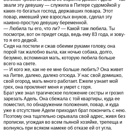
звали эту девушку — служила в Питере судомойкой у
каких-то богатых господ, державших повара. Этот
повар, имевший уже взрослых внуков, сделал эту
наивно-простую девушку беременной.
— Любила ты его, что ли? — Какой там любила. Ты
посмотри, вот он придет сюда, ведь ему 83 года, и зову-
то я его дедкой.
Сидя на постели и сжав обеими руками голову, она
порой так жалобно выла, как ночью собака, долго,
безумно, вспоминая мать, которую любила больше
всего на свете.
— И кого же, как не ее мне больше любить? Она живет
на Литве, далеко, далеко отсюда. У нас свой домишко,
свой огород, мать много работает. Ежели узнает мой
грех, она проклянет меня и умрет с горя.
Брат уже знал трагическое положение сестры и грозил
зарезать Адель. Она сбежала с той квартиры, куда ее
поместил, по обнаружении положения, повар, и куда
уже в отсутствие Адели приходил брат покончить с нею.
Поэтому она тщательно скрывала свой адрес, живя без
прописки, угождая во всем пьяной хозяйке, трепеща и
волнуясь при всяком намеке об отказе ей от угла.