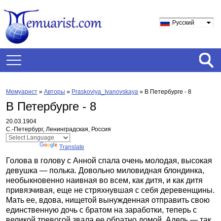
Русский
Мемуарист
»
Авторы
»
Praskoviya_Ivanovskaya
»
В Петербурге - 8
В Петербурге - 8
20.03.1904
С.-Петербург, Ленинградская, Россия
Powered by
Translate
Голова в голову с Анной спала очень молодая, высокая
девушка — полька. Довольно миловидная блондинка,
необыкновенно наивная во всем, как дитя, и как дитя
привязчивая, еще не стряхнувшая с себя деревенщины.
Мать ее, вдова, нищетой вынужденная отправить свою
единственную дочь с братом на заработки, теперь с
великой тревогой звала ее обратно домой. Адель — так