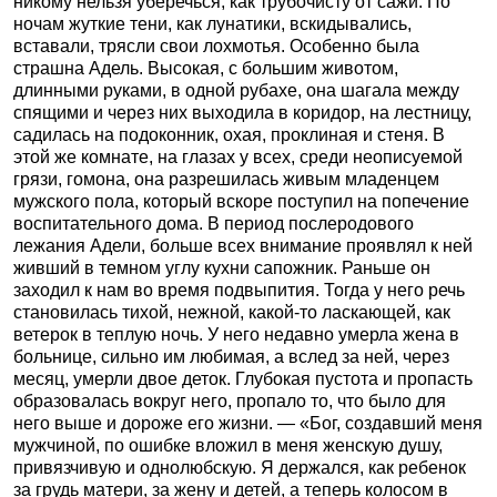
никому нельзя уберечься, как трубочисту от сажи. По
ночам жуткие тени, как лунатики, вскидывались,
вставали, трясли свои лохмотья. Особенно была
страшна Адель. Высокая, с большим животом,
длинными руками, в одной рубахе, она шагала между
спящими и через них выходила в коридор, на лестницу,
садилась на подоконник, охая, проклиная и стеня. В
этой же комнате, на глазах у всех, среди неописуемой
грязи, гомона, она разрешилась живым младенцем
мужского пола, который вскоре поступил на попечение
воспитательного дома. В период послеродового
лежания Адели, больше всех внимание проявлял к ней
живший в темном углу кухни сапожник. Раньше он
заходил к нам во время подвыпития. Тогда у него речь
становилась тихой, нежной, какой-то ласкающей, как
ветерок в теплую ночь. У него недавно умерла жена в
больнице, сильно им любимая, а вслед за ней, через
месяц, умерли двое деток. Глубокая пустота и пропасть
образовалась вокруг него, пропало то, что было для
него выше и дороже его жизни. — «Бог, создавший меня
мужчиной, по ошибке вложил в меня женскую душу,
привязчивую и однолюбскую. Я держался, как ребенок
за грудь матери, за жену и детей, а теперь колосом в