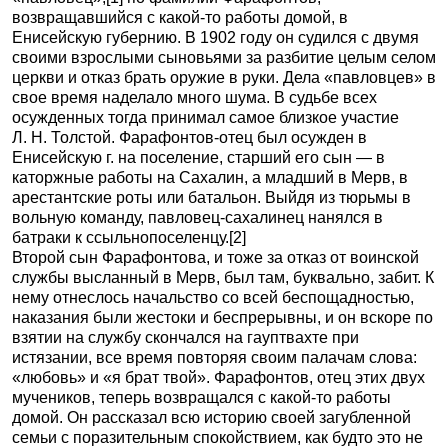
возвращавшийся с какой-то работы домой, в
Енисейскую губернию. В 1902 году он судился с двумя
своими взрослыми сыновьями за разбитие целым селом
церкви и отказ брать оружие в руки. Дела «павловцев» в
свое время наделало много шума. В судьбе всех
осужденных тогда принимал самое близкое участие
Л. Н. Толстой. Фарафонтов-отец был осужден в
Енисейскую г. на поселение, старший его сын — в
каторжные работы на Сахалин, а младший в Мерв, в
арестантские роты или батальон. Выйдя из тюрьмы в
вольную команду, павловец-сахалинец нанялся в
батраки к ссыльнопоселенцу.
[2]
Второй сын Фарафонтова, и тоже за отказ от воинской
службы высланный в Мерв, был там, буквально, забит. К
нему отнеслось начальство со всей беспощадностью,
наказания были жестоки и беспрерывны, и он вскоре по
взятии на службу скончался на гауптвахте при
истязании, все время повторяя своим палачам слова:
«любовь» и «я брат твой». Фарафонтов, отец этих двух
мучеников, теперь возвращался с какой-то работы
домой. Он рассказал всю историю своей загубленной
семьи с поразительным спокойствием, как будто это не