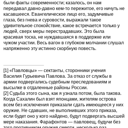
были факты современности; казалось, он нам
передавал давно-давно кем-то пережитое, его ничуть не
касавшееся. Евангелическое лицо его, задумчивые
глаза, без гнева и суровости, выражали такое
удивительное спокойствие, какое встречается только у
людей, сверх меры перестрадавших. Это была
красивая тоска, не нуждавшаяся в поддержке или
чужом участии. Весь вагон в глубоком молчании слушал
напряженно эту истинно скорбную повесть.
[1]
«Павловцы» — сектанты, сторонники учения
Василия Гурьевича Павлова. За отказ от службы в
армии подвергались судебным преследованиям и
высылке в отдаленные районы России.
[2]
Судьба этого сына, как я узнала потом, была такова.
Когда Сахалин был взят японцами, жителям острова
всем без исключения приказали сдать имеющееся у них
оружие. Не сдавших, не выполнивших этого приказа,
если будет оно у кого найдено, будут подвергать высшей
мере наказания. Фарафонтов — павловещ, будучи без
того противником оружия смерти, несколько раз