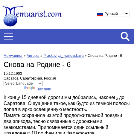
Русский
Мемуарист
»
Авторы
»
Praskoviya_Ivanovskaya
»
Снова на Родине - 6
Снова на Родине - 6
15.12.1903
Саратов, Саратовская, Россия
Powered by
Translate
К концу 15 дневной дороги мы добрались, наконец, до
Саратова. Ощущение такое, как будто из темной полосы
попал в ярко освещенную местность.
Память сохранила из этой продолжительной поездки
два эпизода, тесно связанные с дорожными
знакомствами. Припоминается один ссыльный
«павловец»,
[1]
по фамилии Фарафонтов,