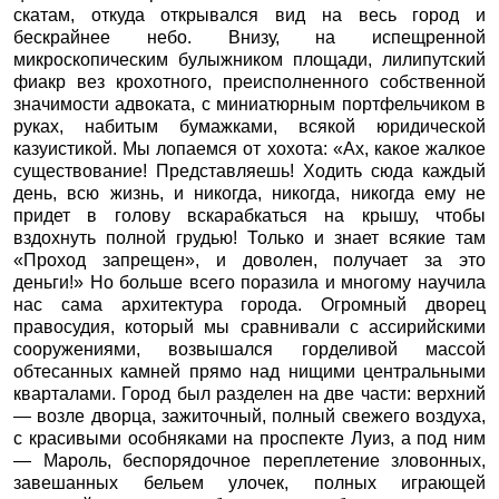
скатам, откуда открывался вид на весь город и
бескрайнее небо. Внизу, на испещренной
микроскопическим булыжником площади, лилипутский
фиакр вез крохотного, преисполненного собственной
значимости адвоката, с миниатюрным портфельчиком в
руках, набитым бумажками, всякой юридической
казуистикой. Мы лопаемся от хохота: «Ах, какое жалкое
существование! Представляешь! Ходить сюда каждый
день, всю жизнь, и никогда, никогда, никогда ему не
придет в голову вскарабкаться на крышу, чтобы
вздохнуть полной грудью! Только и знает всякие там
«Проход запрещен», и доволен, получает за это
деньги!» Но больше всего поразила и многому научила
нас сама архитектура города. Огромный дворец
правосудия, который мы сравнивали с ассирийскими
сооружениями, возвышался горделивой массой
обтесанных камней прямо над нищими центральными
кварталами. Город был разделен на две части: верхний
— возле дворца, зажиточный, полный свежего воздуха,
с красивыми особняками на проспекте Луиз, а под ним
— Мароль, беспорядочное переплетение зловонных,
завешанных бельем улочек, полных играющей