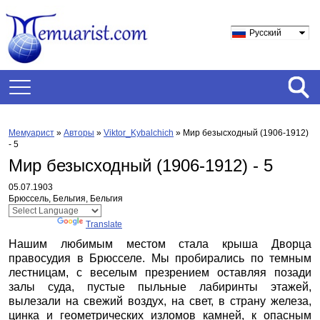
Русский
Мемуарист
»
Авторы
»
Viktor_Kybalchich
»
Мир безысходный (1906-1912)
- 5
Мир безысходный (1906-1912) - 5
05.07.1903
Брюссель, Бельгия, Бельгия
Powered by
Translate
Нашим любимым местом стала крыша Дворца
правосудия в Брюсселе. Мы пробирались по темным
лестницам, с веселым презрением оставляя позади
залы суда, пустые пыльные лабиринты этажей,
вылезали на свежий воздух, на свет, в страну железа,
цинка и геометрических изломов камней, к опасным