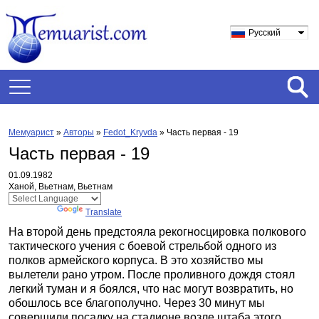
Русский
Мемуарист
»
Авторы
»
Fedot_Kryvda
»
Часть первая - 19
Часть первая - 19
01.09.1982
Ханой, Вьетнам, Вьетнам
Powered by
Translate
На второй день предстояла рекогносцировка полкового
тактического учения с боевой стрельбой одного из
полков армейского корпуса. В это хозяйство мы
вылетели рано утром. После проливного дождя стоял
легкий туман и я боялся, что нас могут возвратить, но
обошлось все благополучно. Через 30 минут мы
совершили посадку на стадионе возле штаба этого