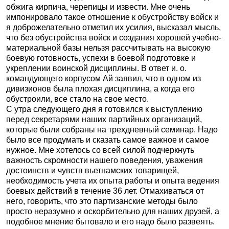
обжига кирпича, черепицы и извести. Мне очень
импонировало такое отношение к обустройству войск и
я доброжелательно отметил их усилия, высказал мысль,
что без обустройства войск и создания хорошей учебно-
материальной базы нельзя рассчитывать на высокую
боевую готовность, успехи в боевой подготовке и
укреплении воинской дисциплины. В ответ и. о.
командующего корпусом Ай заявил, что в одном из
дивизионов была плохая дисциплина, а когда его
обустроили, все стало на свое место.
С утра следующего дня я готовился к выступлению
перед секретарями наших партийных организаций,
которые были собраны на трехдневный семинар. Надо
было все продумать и сказать самое важное и самое
нужное. Мне хотелось со всей силой подчеркнуть
важность скромности нашего поведения, уважения
достоинств и чувств вьетнамских товарищей,
необходимость учета их опыта работы и опыта ведения
боевых действий в течение 36 лет. Отмахиваться от
него, говорить, что это партизанские методы было
просто неразумно и оскорбительно для наших друзей, а
подобное мнение бытовало и его надо было развеять.