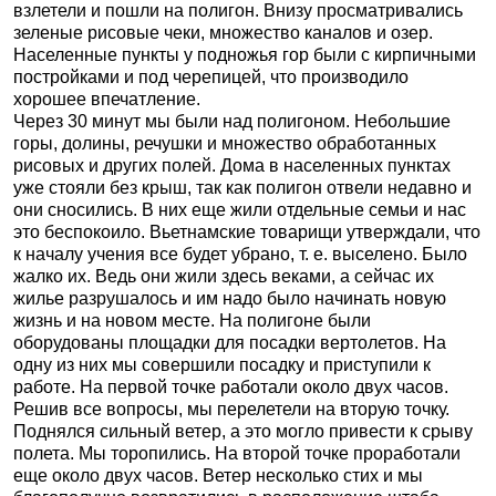
взлетели и пошли на полигон. Внизу просматривались
зеленые рисовые чеки, множество каналов и озер.
Населенные пункты у подножья гор были с кирпичными
постройками и под черепицей, что производило
хорошее впечатление.
Через 30 минут мы были над полигоном. Небольшие
горы, долины, речушки и множество обработанных
рисовых и других полей. Дома в населенных пунктах
уже стояли без крыш, так как полигон отвели недавно и
они сносились. В них еще жили отдельные семьи и нас
это беспокоило. Вьетнамские товарищи утверждали, что
к началу учения все будет убрано, т. е. выселено. Было
жалко их. Ведь они жили здесь веками, а сейчас их
жилье разрушалось и им надо было начинать новую
жизнь и на новом месте. На полигоне были
оборудованы площадки для посадки вертолетов. На
одну из них мы совершили посадку и приступили к
работе. На первой точке работали около двух часов.
Решив все вопросы, мы перелетели на вторую точку.
Поднялся сильный ветер, а это могло привести к срыву
полета. Мы торопились. На второй точке проработали
еще около двух часов. Ветер несколько стих и мы