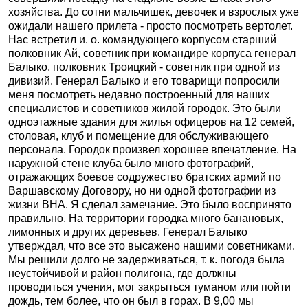
хозяйства. До сотни мальчишек, девочек и взрослых уже
ожидали нашего прилета - просто посмотреть вертолет.
Нас встретил и. о. командующего корпусом старший
полковник Ай, советник при командире корпуса генерал
Балыко, полковник Троицкий - советник при одной из
дивизий. Генерал Балыко и его товарищи попросили
меня посмотреть недавно построенный для наших
специалистов и советников жилой городок. Это были
одноэтажные здания для жилья офицеров на 12 семей,
столовая, клуб и помещение для обслуживающего
персонала. Городок произвел хорошее впечатление. На
наружной стене клуба было много фотографий,
отражающих боевое содружество братских армий по
Варшавскому Договору, но ни одной фотографии из
жизни ВНА. Я сделал замечание. Это было воспринято
правильно. На территории городка много банановых,
лимонных и других деревьев. Генерал Балыко
утверждал, что все это высажено нашими советниками.
Мы решили долго не задерживаться, т. к. погода была
неустойчивой и район полигона, где должны
проводиться учения, мог закрыться туманом или пойти
дождь, тем более, что он был в горах. В 9,00 мы