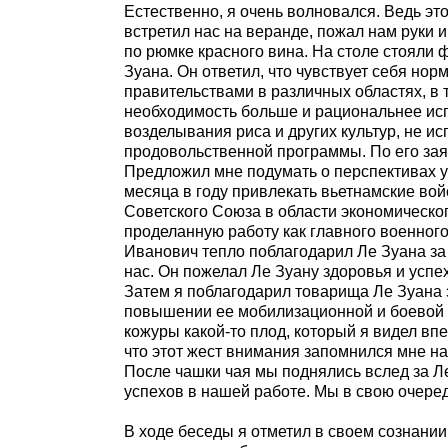
Естественно, я очень волновался. Ведь это
встретил нас на веранде, пожал нам руки и
по рюмке красного вина. На столе стояли
Зуана. Он ответил, что чувствует себя но
правительствами в различных областях, в 
необходимость больше и рациональнее испо
возделывания риса и других культур, не и
продовольственной программы. По его заявл
Предложил мне подумать о перспективах у
месяца в году привлекать вьетнамские во
Советского Союза в области экономическог
проделанную работу как главного военного
Иванович тепло поблагодарил Ле Зуана за 
нас. Он пожелал Ле Зуану здоровья и успех
Затем я поблагодарил товарища Ле Зуана 
повышении ее мобилизационной и боевой г
кожуры какой-то плод, который я видел впе
что этот жест внимания запомнился мне на
После чашки чая мы поднялись вслед за Л
успехов в нашей работе. Мы в свою очеред
В ходе беседы я отметил в своем сознании