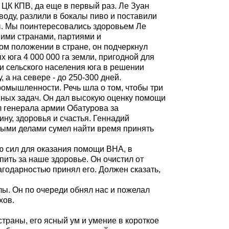
м ЦК КПВ, да еще в первый раз. Ле Зуан
воду, разлили в бокалы пиво и поставили
ы. Мы поинтересовались здоровьем Ле
шими странами, партиями и
ом положении в стране, он подчеркнул
 юга 4 000 000 га земли, пригодной для
ии сельского населения юга в решении
 а на севере - до 250-300 дней.
ромышленности. Речь шла о том, чтобы три
нных задач. Он дал высокую оценку помощи
л генерала армии Обатурова за
ну, здоровья и счастья. Геннадий
йными делами сумел найти время принять
ю сил для оказания помощи ВНА, в
ить за наше здоровье. Он очистил от
агодарностью принял его. Должен сказать,
лы. Он по очереди обнял нас и пожелал
хов.
страны, его ясный ум и умение в короткое