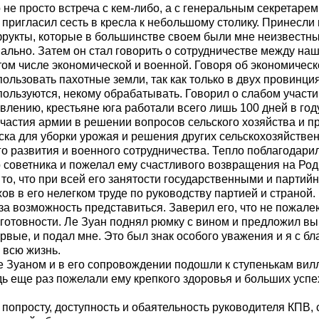
 не просто встреча с кем-либо, а с генеральным секретаре
 пригласил сесть в кресла к небольшому столику. Принесли 
 фрукты, которые в большинстве своем были мне неизвестн
рмально. Затем он стал говорить о сотрудничестве между на
том числе экономической и военной. Говоря об экономическ
льзовать пахотные земли, так как только в двух провинциях
спользуются, некому обрабатывать. Говорил о слабом участ
ению, крестьяне юга работали всего лишь 100 дней в году,
частия армии в решении вопросов сельского хозяйства и п
йска для уборки урожая и решения других сельскохозяйстве
о развития и военного сотрудничества. Тепло поблагодари
 советника и пожелал ему счастливого возвращения на Роди
то, что при всей его занятости государственными и парти
ов в его нелегком труде по руководству партией и страной.
за возможность представиться. Заверил его, что не пожале
отовности. Ле Зуан поднял рюмку с вином и предложил вып
рвые, и подал мне. Это был знак особого уважения и я с бл
 всю жизнь.
е Зуаном и в его сопровождении подошли к ступенькам вил
ь еще раз пожелали ему крепкого здоровья и больших успе
 попросту, доступность и обаятельность руководителя КПВ, 