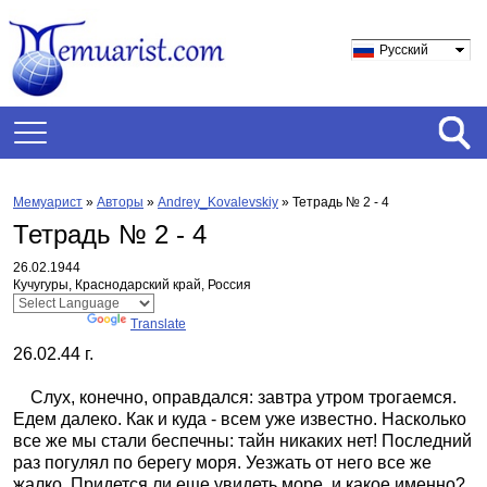
Русский
Мемуарист
»
Авторы
»
Andrey_Kovalevskiy
»
Тетрадь № 2 - 4
Тетрадь № 2 - 4
26.02.1944
Кучугуры, Краснодарский край, Россия
Powered by
Translate
26.02.44 г.
Слух, конечно, оправдался: завтра утром трогаемся.
Едем далеко. Как и куда - всем уже известно. Насколько
все же мы стали беспечны: тайн никаких нет! Последний
раз погулял по берегу моря. Уезжать от него все же
жалко. Придется ли еще увидеть море, и какое именно?