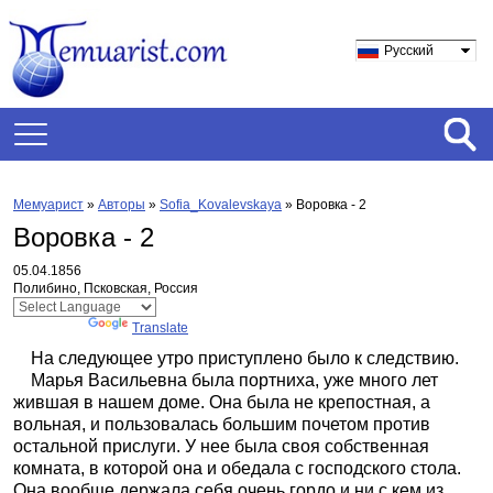
Русский
Мемуарист
»
Авторы
»
Sofia_Kovalevskaya
»
Воровка - 2
Воровка - 2
05.04.1856
Полибино, Псковская, Россия
Powered by
Translate
На следующее утро приступлено было к следствию.
Марья Васильевна была портниха, уже много лет
жившая в нашем доме. Она была не крепостная, а
вольная, и пользовалась большим почетом против
остальной прислуги. У нее была своя собственная
комната, в которой она и обедала с господского стола.
Она вообще держала себя очень гордо и ни с кем из