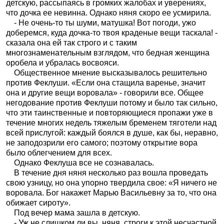
детскую, рассыпаясь в громких жалобах и уверениях,
что дочка ее невинна. Однако няня скоро ее усмирила.
- Не очень-то ты шуми, матушка! Вот погоди, ужо
доберемся, куда дочка-то твоя краденые вещи таскала! -
сказала она ей так строго и с таким
многознаменательным взглядом, что бедная женщина
оробела и убралась восвояси.
Общественное мнение высказывалось решительно
против Феклуши. «Если она стащила варенье, значит
она и другие вещи воровала» - говорили все. Общее
негодование против Феклуши потому и было так сильно,
что эти таинственные и повторяющиеся пропажи уже в
течение многих недель тяжелым бременем тяготели над
всей прислугой: каждый боялся в душе, как бы, неравно,
не заподозрили его самого; поэтому открытие вора
было облегчением для всех.
Однако Феклуша все не сознавалась.
В течение дня няня несколько раз вошла проведать
свою узницу, но она упорно твердила свое: «Я ничего не
воровала. Бог накажет Марью Васильевну за то, что она
обижает сироту».
Под вечер мама зашла в детскую.
- Уж не слишком ли вы, няня, строги к этой несчастной