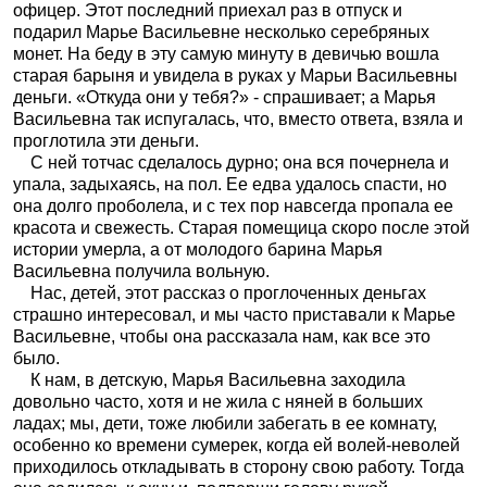
офицер. Этот последний приехал раз в отпуск и
подарил Марье Васильевне несколько серебряных
монет. На беду в эту самую минуту в девичью вошла
старая барыня и увидела в руках у Марьи Васильевны
деньги. «Откуда они у тебя?» - спрашивает; а Марья
Васильевна так испугалась, что, вместо ответа, взяла и
проглотила эти деньги.
С ней тотчас сделалось дурно; она вся почернела и
упала, задыхаясь, на пол. Ее едва удалось спасти, но
она долго проболела, и с тех пор навсегда пропала ее
красота и свежесть. Старая помещица скоро после этой
истории умерла, а от молодого барина Марья
Васильевна получила вольную.
Нас, детей, этот рассказ о проглоченных деньгах
страшно интересовал, и мы часто приставали к Марье
Васильевне, чтобы она рассказала нам, как все это
было.
К нам, в детскую, Марья Васильевна заходила
довольно часто, хотя и не жила с няней в больших
ладах; мы, дети, тоже любили забегать в ее комнату,
особенно ко времени сумерек, когда ей волей-неволей
приходилось откладывать в сторону свою работу. Тогда