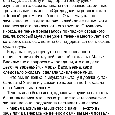
она садилась к окну и, подперши голову рукой,
заунывным голосом начинала петь разные старинные
трогательные романсы: «Среди долины ровные» или
«Черный цвет, мрачный цвет». Она пела ужасно
заунывно, но я в детстве очень любила ее пенье, хотя
мне всегда становилось от него грустно. Случалось
иногда, ее пенье прерывалось припадком страшного
кашля, который мучил ее уже в течение многих лет и от
которого, казалось, должна бы надорваться ее плоская,
сухая грудь.
Когда на следующее утро после описанного
происшествия с Феклушей няня обратилась к Марье
Васильевне с вопросом: «правда ли, что она дала
девочке варенья?», - Марья Васильевна, как и
следовало ожидать, сделала удивленное лицо.
- Что вы, нянюшка, выдумали? Стану я девчонку так
баловать! У меня и у самой-то варенья нет! - сказала
она обиженным голосом.
Теперь дело было ясно; однако Феклушина наглость
была так велика, что, несмотря на это категорическое
заявление, она продолжала настаивать на своем.
- Марья Васильевна! Христос с вами! Неужто вы
забыли? Да вчерась же вечером сами вы меня позвали,