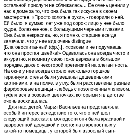
остальной прислуги не сближалась… Ее очень ценили у
нас в доме за то, что она была так искусна в своем
мастерстве. «Просто золотые руки», - говорили о ней.
Ей было, я думаю, лет уже под сорок; лицо у нее было
худое, болезненное, с большущими черными глазами.
Она была некрасива, но, я помню, старшие всегда
замечали, что у нее вид очень distingue
[Благовоспитанный (фр.).] , «совсем и не подумаешь,
что она простая швейка!» Одевалась она всегда чисто и
аккуратно, и комнату свою тоже держала в большом
порядке, даже с некоторой претензией на элегантность.
На окне у нее всегда стояло несколько горшков
гераниума, стены были увешаны дешевенькими
картинами, а на полке, в углу, были расставлены разные
фарфоровые вещицы - лебедь с позолоченным клювом,
туфля вся в розовых цветочках, которыми я в детстве
очень восхищалась.
Для нас, детей, Марья Васильевна представляла
особый интерес вследствие того, что о ней шел
следующий рассказ: в молодости они была красивой и
здоровенной девушкой и состояла в крепостных у
какой-то помещицы, у которой был взрослый сын-