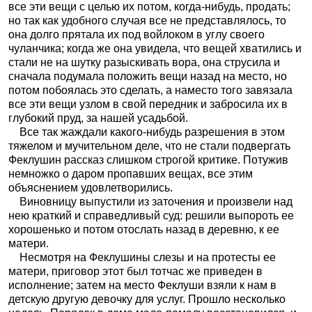
все эти вещи с целью их потом, когда-нибудь, продать;
но так как удобного случая все не представлялось, то
она долго прятала их под войлоком в углу своего
чуланчика; когда же она увидела, что вещей хватились и
стали не на шутку разыскивать вора, она струсила и
сначала подумала положить вещи назад на место, но
потом побоялась это сделать, а наместо того завязала
все эти вещи узлом в свой передник и забросила их в
глубокий пруд, за нашей усадьбой.
Все так жаждали какого-нибудь разрешения в этом
тяжелом и мучительном деле, что не стали подвергать
Феклушин рассказ слишком строгой критике. Потужив
немножко о даром пропавших вещах, все этим
объяснением удовлетворились.
Виновницу выпустили из заточения и произвели над
нею краткий и справедливый суд: решили выпороть ее
хорошенько и потом отослать назад в деревню, к ее
матери.
Несмотря на Феклушины слезы и на протесты ее
матери, приговор этот был тотчас же приведен в
исполнение; затем на место Феклуши взяли к нам в
детскую другую девочку для услуг. Прошло несколько