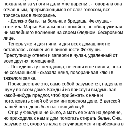
похвалили за утюги и дали мне варенья, - говорила она
отчаянным, прерывающимся от слез голосом, вся
трясясь как в лихорадке.
- Должно быть, ты больна и бредишь, Феклуша, -
ответила Марья Васильевна спокойно, не обнаруживая
ни малейшего волнения на своем бледном, бескровном
лице.
Теперь уже и для няни, и для всех домашних не
оставалось сомнения в виновности Феклуши.
Преступницу отвели и заперли в чулан, удаленный от
всех других помещений.
- Посидишь тут, негодница, не евши и не пивши, пока
не сознаешься! - сказала няня, поворачивая ключ в
тяжелом замке.
Происшествие это, само собой разумеется, наделало
шуму во всем доме. Каждый из прислуги выдумывал
какой-нибудь предлог, чтоб прибежать к няне и
потолковать с ней об этом интересном деле. В детской
нашей весь день был настоящий клуб.
Отца у Феклуши не было, а мать ее жила на деревне,
но приходила к нам в дом помогать стирать белье. Она,
разумеется, скоро узнала о случившемся и прибежала в