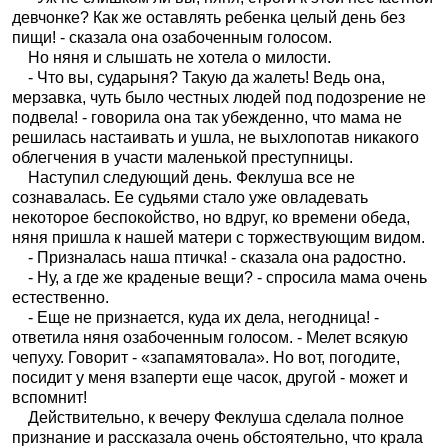
девчонке? Как же оставлять ребенка целый день без
пищи! - сказала она озабоченным голосом.
Но няня и слышать не хотела о милости.
- Что вы, сударыня? Такую да жалеть! Ведь она,
мерзавка, чуть было честных людей под подозрение не
подвела! - говорила она так убежденно, что мама не
решилась настаивать и ушла, не выхлопотав никакого
облегчения в участи маленькой преступницы.
Наступил следующий день. Феклуша все не
сознавалась. Ее судьями стало уже овладевать
некоторое беспокойство, но вдруг, ко времени обеда,
няня пришла к нашей матери с торжествующим видом.
- Призналась наша птичка! - сказала она радостно.
- Ну, а где же краденые вещи? - спросила мама очень
естественно.
- Еще не признается, куда их дела, негодница! -
ответила няня озабоченным голосом. - Мелет всякую
чепуху. Говорит - «запамятовала». Но вот, погодите,
посидит у меня взаперти еще часок, другой - может и
вспомнит!
Действительно, к вечеру Феклуша сделала полное
признание и рассказала очень обстоятельно, что крала