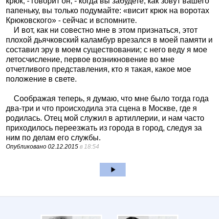
крюк, - говорит он, - когда вы забудете, как зовут вашего
папеньку, вы только подумайте: «висит крюк на воротах
Крюковского» - сейчас и вспомните.
И вот, как ни совестно мне в этом признаться, этот
плохой дьячковский каламбур врезался в моей памяти и
составил эру в моем существовании; с него веду я мое
летосчисление, первое возникновение во мне
отчетливого представления, кто я такая, какое мое
положение в свете.
Соображая теперь, я думаю, что мне было тогда года
два-три и что происходила эта сцена в Москве, где я
родилась. Отец мой служил в артиллерии, и нам часто
приходилось переезжать из города в город, следуя за
ним по делам его службы.
Опубликовано
02.12.2015
в 18:54