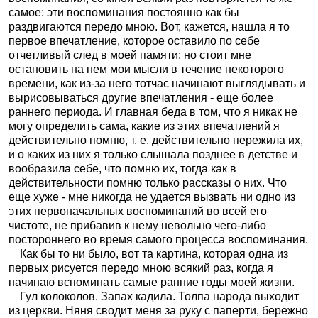
самое: эти воспоминания постоянно как бы
раздвигаются передо мною. Вот, кажется, нашла я то
первое впечатление, которое оставило по себе
отчетливый след в моей памяти; но стоит мне
остановить на нем мои мысли в течение некоторого
времени, как из-за него тотчас начинают выглядывать и
вырисовываться другие впечатления - еще более
раннего периода. И главная беда в том, что я никак не
могу определить сама, какие из этих впечатлений я
действительно помню, т. е. действительно пережила их,
и о каких из них я только слышала позднее в детстве и
вообразила себе, что помню их, тогда как в
действительности помню только рассказы о них. Что
еще хуже - мне никогда не удается вызвать ни одно из
этих первоначальных воспоминаний во всей его
чистоте, не прибавив к нему невольно чего-либо
постороннего во время самого процесса воспоминания.
Как бы то ни было, вот та картина, которая одна из
первых рисуется передо мною всякий раз, когда я
начинаю вспоминать самые ранние годы моей жизни.
Гул колоколов. Запах кадила. Толпа народа выходит
из церкви. Няня сводит меня за руку с паперти, бережно