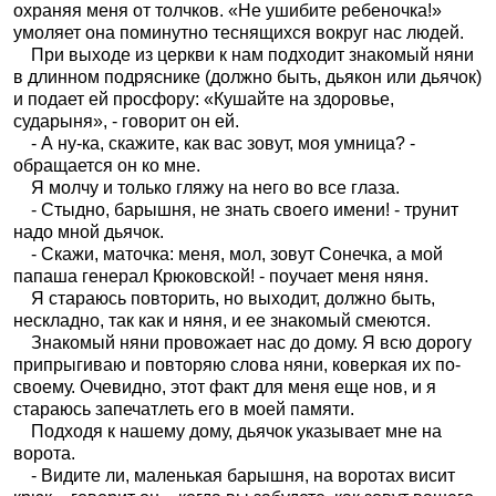
охраняя меня от толчков. «Не ушибите ребеночка!»
умоляет она поминутно теснящихся вокруг нас людей.
При выходе из церкви к нам подходит знакомый няни
в длинном подряснике (должно быть, дьякон или дьячок)
и подает ей просфору: «Кушайте на здоровье,
сударыня», - говорит он ей.
- А ну-ка, скажите, как вас зовут, моя умница? -
обращается он ко мне.
Я молчу и только гляжу на него во все глаза.
- Стыдно, барышня, не знать своего имени! - трунит
надо мной дьячок.
- Скажи, маточка: меня, мол, зовут Сонечка, а мой
папаша генерал Крюковской! - поучает меня няня.
Я стараюсь повторить, но выходит, должно быть,
нескладно, так как и няня, и ее знакомый смеются.
Знакомый няни провожает нас до дому. Я всю дорогу
припрыгиваю и повторяю слова няни, коверкая их по-
своему. Очевидно, этот факт для меня еще нов, и я
стараюсь запечатлеть его в моей памяти.
Подходя к нашему дому, дьячок указывает мне на
ворота.
- Видите ли, маленькая барышня, на воротах висит