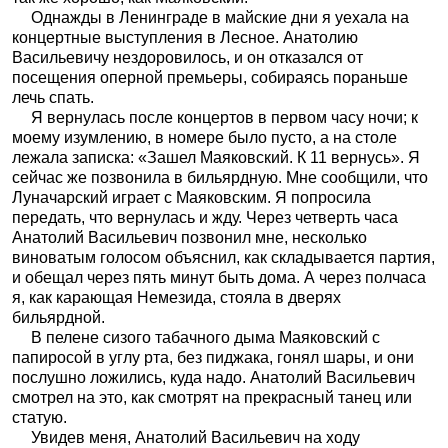
Однажды в Ленинграде в майские дни я уехала на
концертные выступления в Лесное. Анатолию
Васильевичу нездоровилось, и он отказался от
посещения оперной премьеры, собираясь пораньше
лечь спать.
Я вернулась после концертов в первом часу ночи; к
моему изумлению, в номере было пусто, а на столе
лежала записка: «Зашел Маяковский. К 11 вернусь». Я
сейчас же позвонила в бильярдную. Мне сообщили, что
Луначарский играет с Маяковским. Я попросила
передать, что вернулась и жду. Через четверть часа
Анатолий Васильевич позвонил мне, несколько
виноватым голосом объяснил, как складывается партия,
и обещал через пять минут быть дома. А через полчаса
я, как карающая Немезида, стояла в дверях
бильярдной.
В пелене сизого табачного дыма Маяковский с
папиросой в углу рта, без пиджака, гонял шары, и они
послушно ложились, куда надо. Анатолий Васильевич
смотрел на это, как смотрят на прекрасный танец или
статую.
Увидев меня, Анатолий Васильевич на ходу