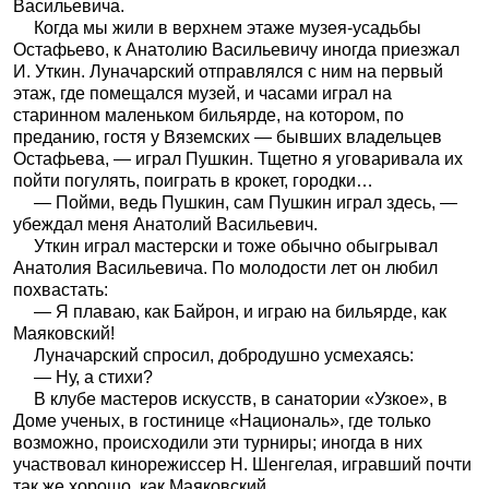
Васильевича.
Когда мы жили в верхнем этаже музея-усадьбы
Остафьево, к Анатолию Васильевичу иногда приезжал
И. Уткин. Луначарский отправлялся с ним на первый
этаж, где помещался музей, и часами играл на
старинном маленьком бильярде, на котором, по
преданию, гостя у Вяземских — бывших владельцев
Остафьева, — играл Пушкин. Тщетно я уговаривала их
пойти погулять, поиграть в крокет, городки…
— Пойми, ведь Пушкин, сам Пушкин играл здесь, —
убеждал меня Анатолий Васильевич.
Уткин играл мастерски и тоже обычно обыгрывал
Анатолия Васильевича. По молодости лет он любил
похвастать:
— Я плаваю, как Байрон, и играю на бильярде, как
Маяковский!
Луначарский спросил, добродушно усмехаясь:
— Ну, а стихи?
В клубе мастеров искусств, в санатории «Узкое», в
Доме ученых, в гостинице «Националь», где только
возможно, происходили эти турниры; иногда в них
участвовал кинорежиссер Н. Шенгелая, игравший почти
так же хорошо, как Маяковский.