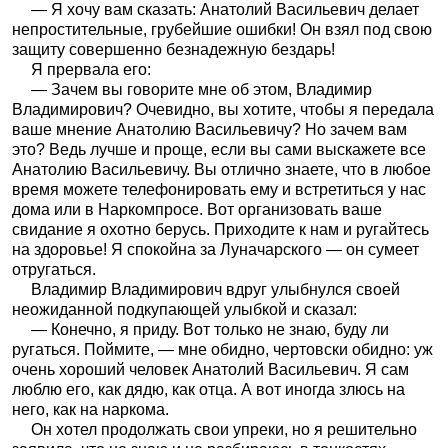
— Я хочу вам сказать: Анатолий Васильевич делает
непростительные, грубейшие ошибки! Он взял под свою
защиту совершенно безнадежную бездарь!
Я прервала его:
— Зачем вы говорите мне об этом, Владимир
Владимирович? Очевидно, вы хотите, чтобы я передала
ваше мнение Анатолию Васильевичу? Но зачем вам
это? Ведь лучше и проще, если вы сами выскажете все
Анатолию Васильевичу. Вы отлично знаете, что в любое
время можете телефонировать ему и встретиться у нас
дома или в Наркомпросе. Вот организовать ваше
свидание я охотно берусь. Приходите к нам и ругайтесь
на здоровье! Я спокойна за Луначарского — он сумеет
отругаться.
Владимир Владимирович вдруг улыбнулся своей
неожиданной подкупающей улыбкой и сказал:
— Конечно, я приду. Вот только не знаю, буду ли
ругаться. Поймите, — мне обидно, чертовски обидно: уж
очень хороший человек Анатолий Васильевич. Я сам
люблю его, как дядю, как отца. А вот иногда злюсь на
него, как на наркома.
Он хотел продолжать свои упреки, но я решительно