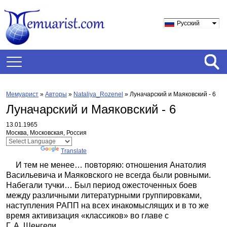
Русский
Мемуарист
»
Авторы
»
Nataliya_Rozenel
»
Луначарский и Маяковский - 6
Луначарский и Маяковский - 6
13.01.1965
Москва, Московская, Россия
Powered by
Translate
И тем не менее… повторяю: отношения Анатолия
Васильевича и Маяковского не всегда были ровными.
Набегали тучки… Был период ожесточенных боев
между различными литературными группировками,
наступления РАПП на всех инакомыслящих и в то же
время активизация «классиков» во главе с
Г. А. Шенгели.