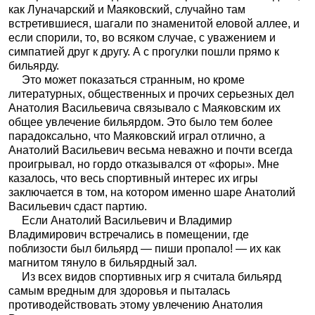
как Луначарский и Маяковский, случайно там
встретившиеся, шагали по знаменитой еловой аллее, и
если спорили, то, во всяком случае, с уважением и
симпатией друг к другу. А с прогулки пошли прямо к
бильярду.
Это может показаться странным, но кроме
литературных, общественных и прочих серьезных дел
Анатолия Васильевича связывало с Маяковским их
общее увлечение бильярдом. Это было тем более
парадоксально, что Маяковский играл отлично, а
Анатолий Васильевич весьма неважно и почти всегда
проигрывал, но гордо отказывался от «форы». Мне
казалось, что весь спортивный интерес их игры
заключается в том, на котором именно шаре Анатолий
Васильевич сдаст партию.
Если Анатолий Васильевич и Владимир
Владимирович встречались в помещении, где
поблизости был бильярд — пиши пропало! — их как
магнитом тянуло в бильярдный зал.
Из всех видов спортивных игр я считала бильярд
самым вредным для здоровья и пыталась
противодействовать этому увлечению Анатолия