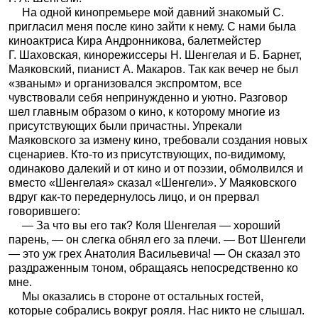
На одной кинопремьере мой давний знакомый С.
пригласил меня после кино зайти к нему. С нами была
киноактриса Кира Андронникова, балетмейстер
Г. Шаховская, кинорежиссеры Н. Шенгелая и Б. Барнет,
Маяковский, пианист А. Макаров. Так как вечер не был
«званым» и организовался экспромтом, все
чувствовали себя непринужденно и уютно. Разговор
шел главным образом о кино, к которому многие из
присутствующих были причастны. Упрекали
Маяковского за измену кино, требовали создания новых
сценариев. Кто-то из присутствующих, по-видимому,
одинаково далекий и от кино и от поэзии, обмолвился и
вместо «Шенгелая» сказал «Шенгели». У Маяковского
вдруг как-то передернулось лицо, и он прервал
говорившего:
— За что вы его так? Коля Шенгелая — хороший
парень, — он слегка обнял его за плечи. — Вот Шенгели
— это уж грех Анатолия Васильевича! — Он сказал это
раздраженным тоном, обращаясь непосредственно ко
мне.
Мы оказались в стороне от остальных гостей,
которые собрались вокруг рояля. Нас никто не слышал.