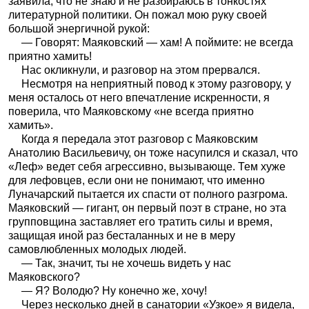
заявила, что не знаю и не разбираюсь в тонкостях
литературной политики. Он пожал мою руку своей
большой энергичной рукой:
— Говорят: Маяковский — хам! А поймите: не всегда
приятно хамить!
Нас окликнули, и разговор на этом прервался.
Несмотря на неприятный повод к этому разговору, у
меня осталось от него впечатление искренности, я
поверила, что Маяковскому «не всегда приятно
хамить».
Когда я передала этот разговор с Маяковским
Анатолию Васильевичу, он тоже насупился и сказал, что
«Леф» ведет себя агрессивно, вызывающе. Тем хуже
для лефовцев, если они не понимают, что именно
Луначарский пытается их спасти от полного разгрома.
Маяковский — гигант, он первый поэт в стране, но эта
групповщина заставляет его тратить силы и время,
защищая иной раз бесталанных и не в меру
самовлюбленных молодых людей.
— Так, значит, ты не хочешь видеть у нас
Маяковского?
— Я? Володю? Ну конечно же, хочу!
Через несколько дней в санатории «Узкое» я видела,