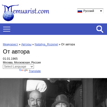
Русский
Мемуарист
»
Авторы
»
Nataliya_Rozenel
»
От автора
От автора
01.01.1965
Москва, Московская, Россия
Powered by
Translate