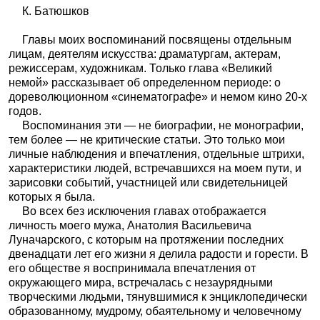
К. Батюшков
Главы моих воспоминаний посвящены отдельным
лицам, деятелям искусства: драматургам, актерам,
режиссерам, художникам. Только глава «Великий
немой» рассказывает об определенном периоде: о
дореволюционном «синематографе» и немом кино 20-х
годов.
Воспоминания эти — не биографии, не монографии,
тем более — не критические статьи. Это только мои
личные наблюдения и впечатления, отдельные штрихи,
характеристики людей, встречавшихся на моем пути, и
зарисовки событий, участницей или свидетельницей
которых я была.
Во всех без исключения главах отображается
личность моего мужа, Анатолия Васильевича
Луначарского, с которым на протяжении последних
двенадцати лет его жизни я делила радости и горести. В
его обществе я воспринимала впечатления от
окружающего мира, встречалась с незаурядными
творческими людьми, тянувшимися к энциклопедически
образованному, мудрому, обаятельному и человечному