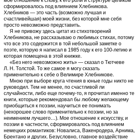
мое отношение к слову, к его роли и структуре целиком
сформировалось под влиянием Хлебникова.
Хлебников — это часть (возможно лучшая и
счастливейшая) моей жизни, без которой мне себя
просто невозможно представить.
Я не привожу здесь цитат из стихотворений
Хлебникова, не рассказываю о любимых стихах, потому
что все это содержится в той небольшой заметке о
поэте, которую я написал в 1985 году к его 100-летию и
которая помещена в этой книжке.
«Без него невозможно жить» — сказал о Тютчеве
Л. Н. Толстой. То же самое я могу сказать
применительно к себе о Велимире Хлебникове.
Мною при выборе круга чтения в юные годы никто не
руководил. Тем не менее, по счастливой ли
случайности, либо еще почему-то, я прочитал именно те
книги, которые рекомендовал бы любому желающему
приобщиться к поэзии, научиться ее понимать
(нехорошее слово применительно к поэзии, но за
неимением лучшего…). Мое отношение к искусству, и
поэзии в частности, сформировалось под влиянием
немецких романтиков: Новалиса, Вакенродера, Арнима,
Брентано и других. Безусловно, главное воздействие