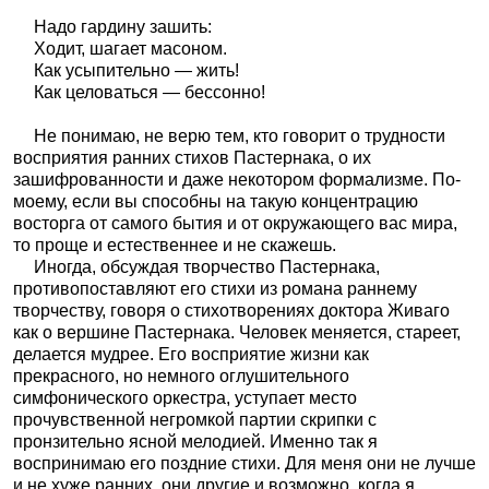
Надо гардину зашить:
Ходит, шагает масоном.
Как усыпительно — жить!
Как целоваться — бессонно!
Не понимаю, не верю тем, кто говорит о трудности
восприятия ранних стихов Пастернака, о их
зашифрованности и даже некотором формализме. По-
моему, если вы способны на такую концентрацию
восторга от самого бытия и от окружающего вас мира,
то проще и естественнее и не скажешь.
Иногда, обсуждая творчество Пастернака,
противопоставляют его стихи из романа раннему
творчеству, говоря о стихотворениях доктора Живаго
как о вершине Пастернака. Человек меняется, стареет,
делается мудрее. Его восприятие жизни как
прекрасного, но немного оглушительного
симфонического оркестра, уступает место
прочувственной негромкой партии скрипки с
пронзительно ясной мелодией. Именно так я
воспринимаю его поздние стихи. Для меня они не лучше
и не хуже ранних, они другие и возможно, когда я