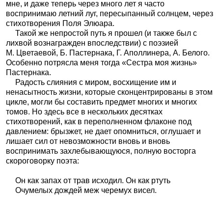
мне, и даже теперь через много лет я часто
воспринимаю летний луг, пересыпанный солнцем, через
стихотворения Поля Элюара.
Такой же непростой путь я прошел (и также был с
лихвой вознагражден впоследствии) с поэзией
М. Цветаевой, Б. Пастернака, Г. Аполлинера, А. Белого.
Особенно потрясла меня тогда «Сестра моя жизнь»
Пастернака.
Радость слияния с миром, восхищение им и
ненасытность жизни, которые сконцентрированы в этом
цикле, могли бы составить предмет многих и многих
томов. Но здесь все в нескольких десятках
стихотворений, как в переполненном флаконе под
давлением: брызжет, не дает опомниться, оглушает и
лишает сил от невозможности вновь и вновь
воспринимать захлебывающуюся, полную восторга
скороговорку поэта:
Он как запах от трав исходил. Он как ртуть
Очумелых дождей меж черемух висел.