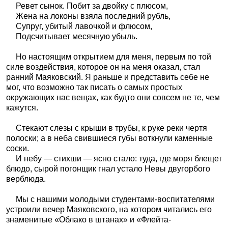
Ревет сынок. Побит за двойку с плюсом,
Жена на локоны взяла последний рубль,
Супруг, убитый лавочкой и флюсом,
Подсчитывает месячную убыль.
Но настоящим открытием для меня, первым по той
силе воздействия, которое он на меня оказал, стал
ранний Маяковский. Я раньше и представить себе не
мог, что возможно так писать о самых простых
окружающих нас вещах, как будто они совсем не те, чем
кажутся.
Стекают слезы с крыши в трубы, к руке реки чертя
полоски; а в неба свившиеся губы воткнули каменные
соски.
И небу — стихши — ясно стало: туда, где моря блещет
блюдо, сырой погонщик гнал устало Невы двугорбого
верблюда.
Мы с нашими молодыми студентами-воспитателями
устроили вечер Маяковского, на котором читались его
знаменитые «Облако в штанах» и «Флейта-