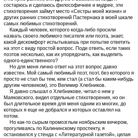
состарюсь и сделаюсь философичнее и мудрее, эти
стихотворения займут место «Сестры моей жизни» и
других ранних стихотворений Пастернака в моей шкале
самых любимых стихотворений.
Каждый человек, которого когда-либо просили
назвать своего любимого писателя или поэта, знает,
какой дискомфорт испытываешь при попытке ответить
на этот с виду простой вопрос. Поди ответь, если таких
поэтов несколько, как их упорядочить, как выделить
одного-единственного?
Но для меня лично ответ на этот вопрос давно
известен. Мой самый любимый поэт, поэт, без которого я
просто не стал бы тем, кем стал (а стал бы каким-нибудь
другим человеком), это Велимир Хлебников.
Я давно слышал о Хлебникове, читал о нем у
Маяковского, видел отдельные стихотворения, но он
был длительное время для меня одним из многих, до
которых я еще не добрался и которых оставлял на
потом.
Но как-то сырым промозглым ноябрьским вечером,
прогуливаясь по Калининскому проспекту, я
остановился у стенда с «Литературной газетой», целая