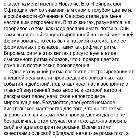
оказал на меня именно Новалис. Его «Гейнрих фон
Офтердинген» со знаменитым сном о голубом цветке и,
в особенности «Ученики в Саиссе» стали для меня
настоящим откровением. В этих книгах, разумеется, не
говорилось о том, как надо воспринимать поэзию. Они
сами были такой концентрированной поэзией, имеющей
форму романа, то есть были поэзией в отсутствие ее
формальных признаков, таких как рифма и ритм.
Впрочем, ритм в этих книгах присутствует в виде
изысканного ритма образов, что и превращает эти
романы в поэтические произведения.
Одна из функций ритма состоит в абстрагировании от
внешней реальности произведения, описанных там
событий и действий, подготавливая нас к восприятию
главной внутренней реальности, в которой автор и
раскрывает перед нами свое неповторимое
мироощущение. Разумеется, требуется немалое
писательское мастерство для того, чтобы эта схема
заработала, да и сама тема произведения далеко не
безразлична в этом случае: она тоже должна вносить
свой вклад в восприятие романа. Всеми этими
качествами с лихвой обладали немецкие романтики, а