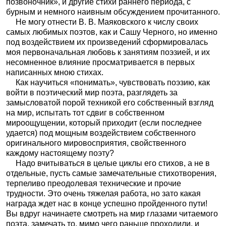
позвоночник», и другие стихи раннего периода, с
бурным и немного наивным обсуждением прочитанного.
Не могу отнести В. В. Маяковского к числу своих
самых любимых поэтов, как и Сашу Черного, но именно
под воздействием их произведений сформировалась
моя первоначальная любовь к занятиям поэзией, и их
несомненное влияние просматривается в первых
написанных мною стихах.
Как научиться «понимать», чувствовать поэзию, как
войти в поэтический мир поэта, разглядеть за
замысловатой порой техникой его собственный взгляд
на мир, испытать тот сдвиг в собственном
мироощущении, который приходит (если последнее
удается) под мощным воздействием собственного
оригинального мировосприятия, свойственного
каждому настоящему поэту?
Надо вчитываться в целые циклы его стихов, а не в
отдельные, пусть самые замечательные стихотворения,
терпеливо преодолевая технические и прочие
трудности. Это очень тяжелая работа, но зато какая
награда ждет нас в конце успешно пройденного пути!
Вы вдруг начинаете смотреть на мир глазами читаемого
поэта, замечать то, мимо чего раньше проходили, и