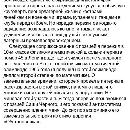
прошло, и я вновь с наслаждением окунулся в обычную
круговерть пионерлагерной жизни с кострами,
линейками и военными играми, купанием и танцами в
клубе перед отбоем. Но изредка пережитое когда-то
ощущение возвращалось ко мне, и тогда я искал
уединения и избегал своих друзей с их шумным
лагерным времяпрепровождением.
Следующее соприкосновение с поэзией я пережил в
10-м классе физико-математической школы-интерната
номер 45 в Ленинграде, где я учился после успешного
выступления на Всесоюзной физико-математической
олимпиаде 1965 года (я получил на этой олимпиаде
диплом второй степени по математике). О
замечательном времени, которое я провел в интернате,
рассказывается в этой книжке, напомню лишь, что
многие из моих друзей писали в ту пору стихи. Не
миновал этой участи и я. Я тогда впервые познакомился
с поэзией Саши Черного, и его показной антиэстетизм
совершенно пленил меня. До сих пор вспоминаю его
замечательные строки из стихотворения
«Обстановочка»: