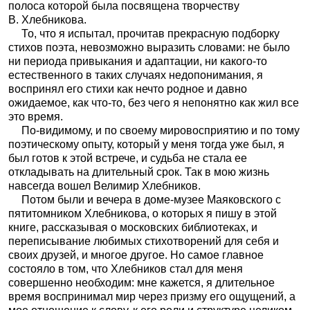
полоса которой была посвящена творчеству
В. Хлебникова.
То, что я испытал, прочитав прекрасную подборку
стихов поэта, невозможно выразить словами: не было
ни периода привыкания и адаптации, ни какого-то
естественного в таких случаях недопонимания, я
воспринял его стихи как нечто родное и давно
ожидаемое, как что-то, без чего я непонятно как жил все
это время.
По-видимому, и по своему мировосприятию и по тому
поэтическому опыту, который у меня тогда уже был, я
был готов к этой встрече, и судьба не стала ее
откладывать на длительный срок. Так в мою жизнь
навсегда вошел Велимир Хлебников.
Потом были и вечера в доме-музее Маяковского с
пятитомником Хлебникова, о которых я пишу в этой
книге, рассказывая о московских библиотеках, и
переписывание любимых стихотворений для себя и
своих друзей, и многое другое. Но самое главное
состояло в том, что Хлебников стал для меня
совершенно необходим: мне кажется, я длительное
время воспринимал мир через призму его ощущений, а