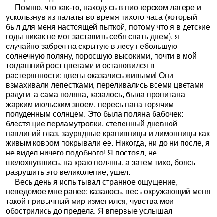
Помню, что как-то, находясь в пионерском лагере и
ускользнув из палаты во время тихого часа (который
был для меня настоящей пыткой, потому что я в детские
годы никак не мог заставить себя спать днем), я
случайно забрел на скрытую в лесу небольшую
солнечную поляну, поросшую высокими, почти в мой
тогдашний рост цветами и остановился в
растерянности: цветы оказались живыми! Они
взмахивали лепестками, переливались всеми цветами
радуги, а сама поляна, казалось, была пропитана
жарким июльским зноем, пересыпана горячим
полуденным солнцем. Это была поляна бабочек:
блестящие перламутровки, степенный дневной
павлиний глаз, заурядные крапивницы и лимонницы как
живым ковром покрывали ее. Никогда, ни до ни после, я
не видел ничего подобного! Я постоял, не
шелохнувшись, на краю поляны, а затем тихо, боясь
разрушить это великолепие, ушел.
Весь день я испытывал странное ощущение,
неведомое мне ранее: казалось, весь окружающий меня
такой привычный мир изменился, чувства мои
обострились до предела. Я впервые услышал