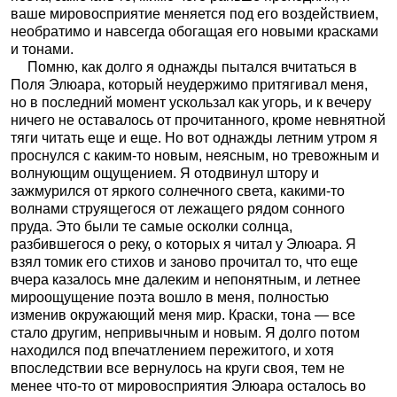
ваше мировосприятие меняется под его воздействием,
необратимо и навсегда обогащая его новыми красками
и тонами.
Помню, как долго я однажды пытался вчитаться в
Поля Элюара, который неудержимо притягивал меня,
но в последний момент ускользал как угорь, и к вечеру
ничего не оставалось от прочитанного, кроме невнятной
тяги читать еще и еще. Но вот однажды летним утром я
проснулся с каким-то новым, неясным, но тревожным и
волнующим ощущением. Я отодвинул штору и
зажмурился от яркого солнечного света, какими-то
волнами струящегося от лежащего рядом сонного
пруда. Это были те самые осколки солнца,
разбившегося о реку, о которых я читал у Элюара. Я
взял томик его стихов и заново прочитал то, что еще
вчера казалось мне далеким и непонятным, и летнее
мироощущение поэта вошло в меня, полностью
изменив окружающий меня мир. Краски, тона — все
стало другим, непривычным и новым. Я долго потом
находился под впечатлением пережитого, и хотя
впоследствии все вернулось на круги своя, тем не
менее что-то от мировосприятия Элюара осталось во