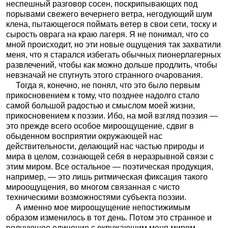
неспешный разговор сосен, поскрипывающих под
порывами свежего вечернего ветра, негодующий шум
клена, пытающегося поймать ветер в свои сети, тоску и
сырость оврага на краю лагеря. Я не понимал, что со
мной происходит, но эти новые ощущения так захватили
меня, что я старался избегать обычных пионерлагерных
развлечений, чтобы как можно дольше продлить, чтобы
невзначай не спугнуть этого странного очарования.
Тогда я, конечно, не понял, что это было первым
прикосновением к тому, что позднее надолго стало
самой большой радостью и смыслом моей жизни,
прикосновением к поэзии. Ибо, на мой взгляд поэзия —
это прежде всего особое мироощущение, сдвиг в
обыденном восприятии окружающей нас
действительности, делающий нас частью природы и
мира в целом, сознающей себя в неразрывной связи с
этим миром. Все остальное — поэтическая продукция,
например, — это лишь ритмическая фиксация такого
мироощущения, во многом связанная с чисто
техническими возможностями субъекта поэзии.
А именно мое мироощущение непостижимым
образом изменилось в тот день. Потом это странное и
волнующее единение с окружающим меня миром