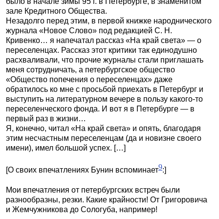
было в начале зимы 95 г. в Петербурге, в знаменитом
зале Кредитного Общества.
Незадолго перед этим, в первой книжке народнического
журнала «Новое Слово» под редакцией С. Н.
Кривенко… я напечатал рассказ «На край света» — о
переселенцах. Рассказ этот критики так единодушно
расхваливали, что прочие журналы стали приглашать
меня сотрудничать, а петербургское общество
«Общество попечения о переселенцах» даже
обратилось ко мне с просьбой приехать в Петербург и
выступить на литературном вечере в пользу какого-то
переселенческого фонда. И вот я в Петербурге — в
первый раз в жизни…
Я, конечно, читал «На край света» и опять, благодаря
этим несчастным переселенцам (да и новизне своего
имени), имел большой успех. […]
9
[О своих впечатлениях Бунин вспоминает
:]
Мои впечатления от петербургских встреч были
разнообразны, резки. Какие крайности! От Григоровича
и Жемчужникова до Сологуба, например!