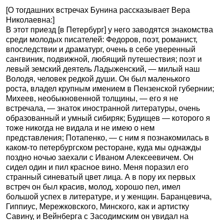
[О тогдашних встречах Бунина рассказывает Вера
Николаевна:]
В этот приезд [в Петербург] у него заводятся знакомства
среди молодых писателей: Федоров, поэт, романист,
впоследствии и драматург, очень в себе уверенный
сангвиник, подвижной, любящий путешествия; поэт и
левый земский деятель Ладыженский, — милый наш
Володя, человек редкой души. Он был маленького
роста, владел крупным имением в Пензенской губернии;
Михеев, необыкновенной толщины, — его я не
встречала, — знаток иностранной литературы, очень
образованный и умный сибиряк; Будищев — которого я
тоже никогда не видала и не имею о нем
представления; Потапенко, — с ним я познакомилась в
каком-то петербургском ресторане, куда мы однажды
поздно ночью заехали с Иваном Алексеевичем. Он
сидел один и пил красное вино. Меня поразил его
странный синеватый цвет лица. А в пору их первых
встреч он был красив, молод, хорошо пел, имел
большой успех в литературе, и у женщин. Баранцевича,
Гиппиус, Мережковского, Минского, как и артистку
Савину, и Вейнберга с Засодимским он увидал на