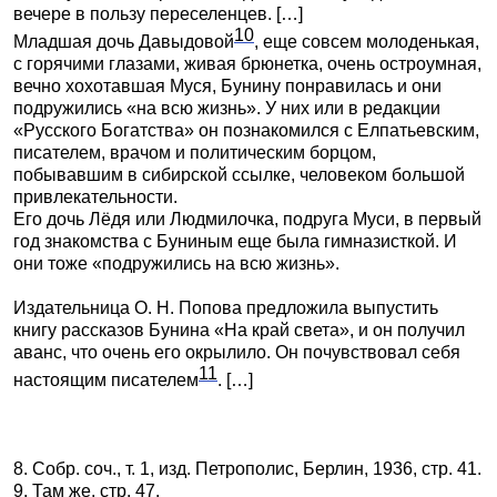
вечере в пользу переселенцев. […]
10
Младшая дочь Давыдовой
, еще совсем молоденькая,
с горячими глазами, живая брюнетка, очень остроумная,
вечно хохотавшая Муся, Бунину понравилась и они
подружились «на всю жизнь». У них или в редакции
«Русского Богатства» он познакомился с Елпатьевским,
писателем, врачом и политическим борцом,
побывавшим в сибирской ссылке, человеком большой
привлекательности.
Его дочь Лёдя или Людмилочка, подруга Муси, в первый
год знакомства с Буниным еще была гимназисткой. И
они тоже «подружились на всю жизнь».
Издательница О. Н. Попова предложила выпустить
книгу рассказов Бунина «На край света», и он получил
аванс, что очень его окрылило. Он почувствовал себя
11
настоящим писателем
. […]
8. Собр. соч., т. 1, изд. Петрополис, Берлин, 1936, стр. 41.
9. Там же, стр. 47.