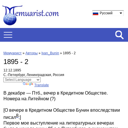
Русский
Мемуарист
»
Авторы
»
Ivan_Bunin
»
1895 - 2
1895 - 2
12.12.1895
С.-Петербург, Ленинградская, Россия
Powered by
Translate
В декабре — Птб., вечер в Кредитном Обществе.
Номера на Литейном (?)
[О вечере в Кредитном Обществе Бунин впоследствии
8
писал
:]
Первое мое выступление на литературных вечерах