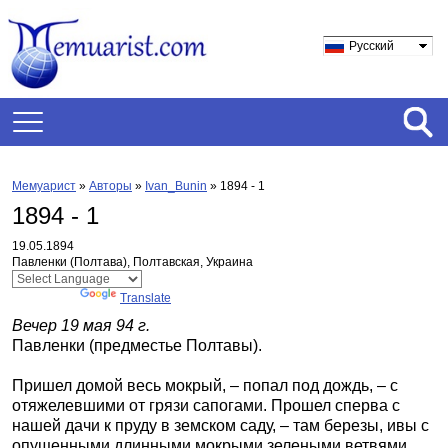
Русский
Мемуарист
»
Авторы
»
Ivan_Bunin
»
1894 - 1
1894 - 1
19.05.1894
Павленки (Полтава), Полтавская, Украина
Powered by
Translate
Вечер 19 мая 94 г.
Павленки (предместье Полтавы).
Пришел домой весь мокрый, – попал под дождь, – с
отяжелевшими от грязи сапогами. Прошел сперва с
нашей дачи к пруду в земском саду, – там березы, ивы с
опущенными длинными мокрыми зелеными ветвями.