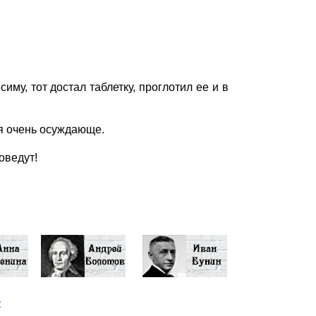
му, тот достал таблетку, проглотил ее и в
ня очень осуждающе.
поведут!
у