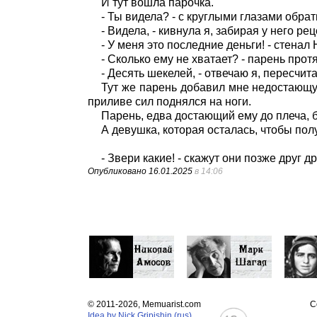
И тут вошла парочка.
- Ты видела? - с круглыми глазами обрати
- Видела, - кивнула я, забирая у него ре
- У меня это последние деньги! - стенал
- Сколько ему не хватает? - парень про
- Десять шекелей, - отвечаю я, пересчит
Тут же парень добавил мне недостающую
приливе сил поднялся на ноги.
Парень, едва достающий ему до плеча, 
А девушка, которая осталась, чтобы по
- Звери какие! - скажут они позже друг д
Опубликовано
16.01.2025
в 14:06
© 2011-2026, Memuarist.com
С
Idea by Nick Gripishin (rus)