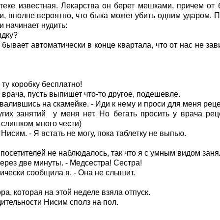
теке известная. Лекарства он берет мешками, причем от 
и, вполне вероятно, что быка может убить одним ударом. 
и начинает нудить:
идку?
 бывает автоматически в конце квартала, что от нас не зави
 ту коробку бесплатно!
 врача, пусть выпишет что-то другое, подешевле.
азвалившись на скамейке. - Иди к нему и проси для меня реце
угих занятий
у меня нет. Но бегать просить у врача рец
 слишком много чести)
исим. - Я встать не могу, пока таблетку не выпью.
 посетителей не наблюдалось, так что я с умным видом зан
ерез две минуты. - Медсестра! Сестра!
лически сообщила я. - Она не слышит.
а, которая на этой неделе взяла отпуск.
дительности Нисим сполз на пол.