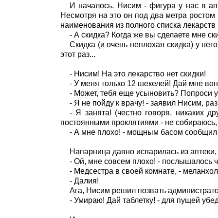
И началось. Нисим - фигура у нас в ап
Несмотря на это он под два метра ростом 
наименования из полного списка лекарств 
- А скидка? Когда же вы сделаете мне ск
Скидка (и очень неплохая скидка) у него
этот раз...
- Нисим! На это лекарство нет скидки!
- У меня только 12 шекелей! Дай мне вон
- Может, тебя еще усыновить? Попроси у
- Я не пойду к врачу! - заявил Нисим, р
- Я занята! (честно говоря, никаких др
постоянными проклятиями - не собираюсь,
- А мне плохо! - мощным басом сообщил Н
Напарница давно испарилась из аптеки,
- Ой, мне совсем плохо! - послышалось ч
- Медсестра в своей комнате, - меланхо
- Далия!
Ага, Нисим решил позвать администратор
- Умираю! Дай таблетку! - для пущей убе