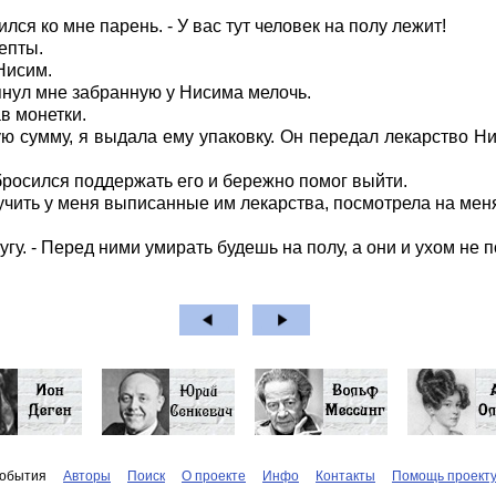
лся ко мне парень. - У вас тут человек на полу лежит!
цепты.
 Нисим.
тянул мне забранную у Нисима мелочь.
ав монетки.
 сумму, я выдала ему упаковку. Он передал лекарство Ниси
бросился поддержать его и бережно помог выйти.
лучить у меня выписанные им лекарства, посмотрела на ме
ругу. - Перед ними умирать будешь на полу, а они и ухом не 
обытия
Авторы
Поиск
О проекте
Инфо
Контакты
Помощь проект