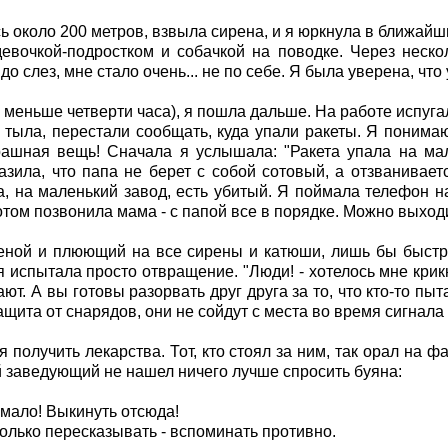
сь около 200 метров, взвыла сирена, и я юркнула в ближай
евочкой-подростком и собачкой на поводке. Через неско
до слез, мне стало очень... не по себе. Я была уверена, что
 меньше четверти часа), я пошла дальше. На работе испугал
ыла, перестали сообщать, куда упали ракеты. Я понимаю 
трашная вещь! Сначала я услышала: "Ракета упала на м
азила, что папа не берет с собой сотовый, а отзваниваетс
Да, на маленький завод, есть убитый. Я поймала телефон н
Потом позвонила мама - с папой все в порядке. Можно выход
стеной и плюющий на все сирены и катюши, лишь бы быстр
я испытала просто отвращение. "Люди! - хотелось мне кри
. А вы готовы разорвать друг друга за то, что кто-то пыта
ащита от снарядов, они не сойдут с места во время сигнала 
ся получить лекарства. Тот, кто стоял за ним, так орал на
 заведующий не нашел ничего лучше спросить буяна:
е мало! Выкинуть отсюда!
только пересказывать - вспоминать противно.