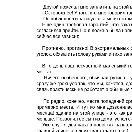
Другой пожелал мне заплатить на этой 
- Осторожнее! У того, кто мне говорил та
Он побледнел и заткнулся, а меня потом
Еще один требовал гарантий, что зака
согласился прийти. Но я должна была напис
сейчас все зависит.
Противно, противно! В экстремальных с
уголок, обхватить голову руками и тихо зап
В то день наш несчастный маленький го
местах.
Ничего особенного, обычная рутина - 
сразу же грохнуло так, что мы, кажется, д
связь практически не работает, а обычные
По радио, конечно, места попаданий ср
примерно места. И тут ко мне дозвонилас
месяца) здание на этой улице - это как р
меньше. Позвонил ее сын из дома, успел ск
Уже спустя два часа в новостях назвал
главной улице, а в двух кварталах от нас) 