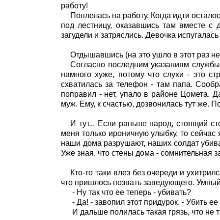
работу!
Поплелась на работу. Когда идти остало
под лестницу, оказавшись там вместе с д
загудели и затряслись. Девочка испугалась 
Отдышавшись (на это ушло в этот раз не
Согласно последним указаниям службы т
намного хуже, потому что слухи - это с
схватилась за телефон - там папа. Сообр
поправил - нет, упало в районе Цомета. 
муж. Ему, к счастью, дозвонилась тут же. 
И тут... Если раньше народ, стоящий 
меня только ироничную улыбку, то сейчас 
наши дома разрушают, наших солдат убивают
Уже зная, что стены дома - сомнительная з
Кто-то таки влез без очереди и ухитрил
что пришлось позвать заведующего. Умный
- Ну так что ее теперь - убивать?
- Да! - завопил этот придурок. - Убить е
И дальше полилась такая грязь, что не 