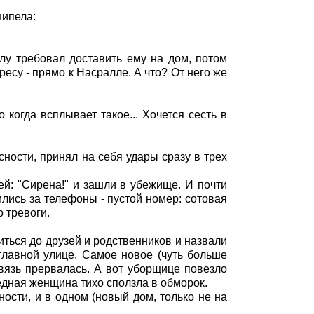
шипела:
алу требовал доставить ему на дом, потом
ресу - прямо к Насралле. А что? От него же
когда всплывает такое... Хочется сесть в
ности, принял на себя удары сразу в трех
ей: "Сирена!" и зашли в убежище. И почти
тились за телефоны - пустой номер: сотовая
 тревоги.
иться до друзей и родственников и назвали
 главной улице. Самое новое (чуть больше
 связь прервалась. А вот уборщице повезло
Бедная женщина тихо сползла в обморок.
ности, и в одном (новый дом, только не на