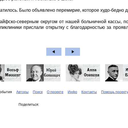
атилось. Было объявлено перемирие, которое худо-бедно д
айфско-северным округом от нашей больничной кассы, по
иклиники прислали открытку с благодарностью за прояв
обытия
Авторы
Поиск
О проекте
Инфо
Контакты
Помощь проект
Поделиться: