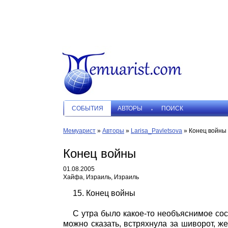
СОБЫТИЯ
АВТОРЫ
ПОИСК
Мемуарист
»
Авторы
»
Larisa_Pavletsova
»
Конец войны
Конец войны
01.08.2005
Хайфа, Израиль, Израиль
15. Конец войны
С утра было какое-то необъяснимое сост
можно сказать, встряхнула за шиворот, же