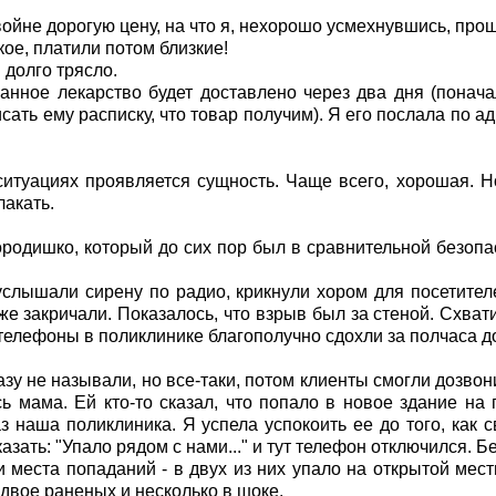
войне дорогую цену, на что я, нехорошо усмехнувшись, про
кое, платили потом близкие!
 долго трясло.
занное лекарство будет доставлено через два дня (понач
ать ему расписку, что товар получим). Я его послала по ад
итуациях проявляется сущность. Чаще всего, хорошая. Но 
лакать.
родишко, который до сих пор был в сравнительной безопас
услышали сирену по радио, крикнули хором для посетител
аже закричали. Показалось, что взрыв был за стеной. Схва
 телефоны в поликлинике благополучно сдохли за полчаса до
азу не называли, но все-таки, потом клиенты смогли дозвон
ь мама. Ей кто-то сказал, что попало в новое здание на
аз наша поликлиника. Я успела успокоить ее до того, как
азать: "Упало рядом с нами..." и тут телефон отключился. 
и места попаданий - в двух из них упало на открытой мест
- двое раненых и несколько в шоке.