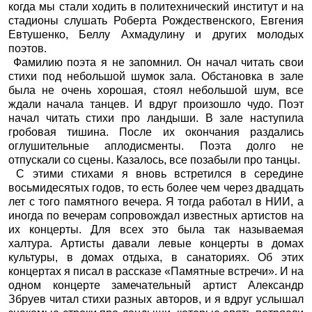
когда мы стали ходить в политехнический институт и на
стадионы слушать Роберта Рождественского, Евгения
Евтушенко, Беллу Ахмадулину и других молодых
поэтов.
Фамилию поэта я не запомнил. Он начал читать свои
стихи под небольшой шумок зала. Обстановка в зале
была не очень хорошая, стоял небольшой шум, все
ждали начала танцев. И вдруг произошло чудо. Поэт
начал читать стихи про ландыши. В зале наступила
гробовая тишина. После их окончания раздались
оглушительные аплодисменты. Поэта долго не
отпускали со сцены. Казалось, все позабыли про танцы.
С этими стихами я вновь встретился в середине
восьмидесятых годов, то есть более чем через двадцать
лет с того памятного вечера. Я тогда работал в НИИ, а
иногда по вечерам сопровождал известных артистов на
их концерты. Для всех это была так называемая
халтура. Артисты давали левые концерты в домах
культуры, в домах отдыха, в санаториях. Об этих
концертах я писал в рассказе «Памятные встречи». И на
одном концерте замечательный артист Александр
Збруев читал стихи разных авторов, и я вдруг услышал