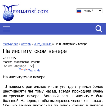
Русский
Мемуарист
»
Авторы
»
Jury_Slutskin
»
На институтском вечере
На институтском вечере
20.12.1958
Москва, Московская, Россия
Powered by
Translate
На институтском вечере
В нашем строительном институте, где я учился более
шестидесяти лет тому назад, всегда проходили очень
интересные вечера. Актовый зал в институте был
большой. Наверно, в нём вмещалось человек шестьсот.
Обычно вечера проходили по одной схеме: в первом