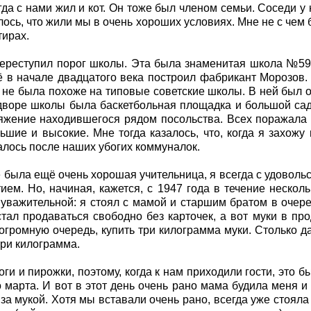
егда с нами жил и кот. Он тоже был членом семьи. Соседи 
алось, что жили мы в очень хороших условиях. Мне не с чем
тирах.
 переступил порог школы. Эта была знаменитая школа №5
ё в начале двадцатого века построил фабрикант Морозов.
ем не была похоже на типовые советские школы. В ней был 
дворе школы была баскетбольная площадка и большой сад
ряжение находившегося рядом посольства. Всех поражала 
шие и высокие. Мне тогда казалось, что, когда я захожу
алось после наших убогих коммуналок.
е была ещё очень хорошая учительница, я всегда с удовольс
ем. Но, начиная, кажется, с 1947 года в течение несколь
уважительной: я стоял с мамой и старшим братом в очер
тал продаваться свободно без карточек, а вот муки в пр
огромную очередь, купить три килограмма муки. Столько да
три килограмма.
ги и пирожки, поэтому, когда к нам приходили гости, это
о марта. И вот в этот день очень рано мама будила меня 
а мукой. Хотя мы вставали очень рано, всегда уже стояла