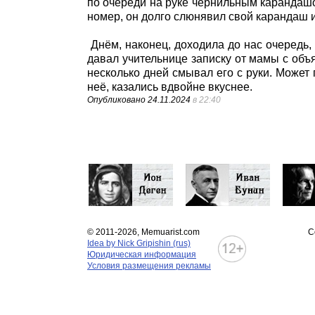
по очереди на руке чернильным карандашо
номер, он долго слюнявил свой карандаш и 
Днём, наконец, доходила до нас очередь
давал учительнице записку от мамы с объ
несколько дней смывал его с руки. Может 
неё, казались вдвойне вкуснее.
Опубликовано
24.11.2024
в 22:40
© 2011-2026, Memuarist.com
С
Idea by Nick Gripishin (rus)
Юридическая информация
Условия размещения рекламы