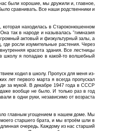
у нас были хорошие, мы дружили и, главное,
 было сравнивать. Все наши родственники и
9, которая находилась в Староконюшенном
 Она так в народе и называлась "гимназия
огромный актовый и физкультурный залы, а
, где росли изумительные растения. Через
внутренняя красота здания. Все лестницы
 в школу я попадаю в какой-то волшебный
твием ходил в школу. Пропуск для меня из-
ких лет первого марта я всегда пропускал
еди за мукой. В декабре 1947 года в СССР
одаже вообще не было. И только раз в год
вали в одни руки, независимо от возраста
 было главным угощением в нашем доме. Мы
и моего старшего брата, и мы втроём шли в
 длинная очередь. Каждому из нас старший