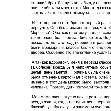
старший брат. Да, чуть не забыл, у нас вс
они не обижали моего кота. Мне тогда каз
знакомые тоже жили в коммунальных квар
И вот первого сентября я в первый раз
переулке. Она была знаменита тем, что е
Морозова". Она, как я потом узнал, совс
также очень большой зал библиотеки. Во 
несколько лет этот сад перешёл в распо
были мраморные, классы были очень боль
дворец. Особенно это впечатление усилив
А так как вдобавок у меня в первом класс
за болезни всегда был неприятным событи
целый день занятий. Причина была очень 
была отменена карточная система, хлеб с
именно в этот день можно было, выстояв 
человека. Поэтому дети получали тоже по 
Моя мама очень вкусно пекла разные пиро
всегда ждали, когда наступит день первог
ближайшую булочную и занимали очередь з