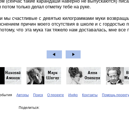
м (сейчас такие карандаши наверно не выпускаются) писал
потом только делал отметку тебе на руке.
, и мы счастливые с девятью килограммами муки возвраща
яснением причин моего отсутствия в школе и с гордостью п
потому, что эта мука так тяжело нам доставалась, мне все
обытия
Авторы
Поиск
О проекте
Инфо
Контакты
Помощь проект
Поделиться: