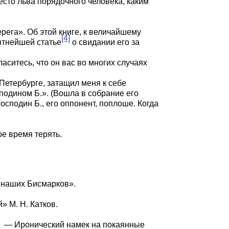
место льва порядочного человека, каким
рега». Об этой книге, к величайшему
[4]
ытнейшей статье
о свидании его за
ситесь, что он вас во многих случаях
 Петербурге, затащил меня к себе
сподином Б.». (Вошла в собрание его
господин Б., его оппонент, поплоше. Когда
ое время терять.
 наших Бисмарков».
 М. Н. Катков.
— Иронический намек на покаянные