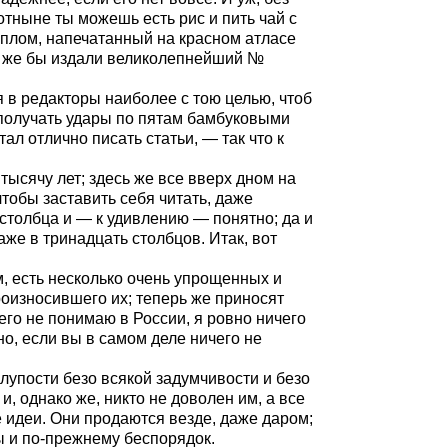
тныне ты можешь есть рис и пить чай с
иплом, напечатанный на красном атласе
ас же бы издали великолепнейший №
 в редакторы наиболее с тою целью, чтоб
а получать удары по пятам бамбуковыми
тал отлично писать статьи, — так что к
 тысячу лет; здесь же все вверх дном на
 чтобы заставить себя читать, даже
столбца и — к удивлению — понятно; да и
аже в тринадцать столбцов. Итак, вот
там, есть несколько очень упрощенных и
роизносившего их; теперь же приносят
его не понимаю в России, я ровно ничего
но, если вы в самом деле ничего не
глупости безо всякой задумчивости и безо
и, однако же, никто не доволен им, а все
е идеи. Они продаются везде, даже даром;
ы и по-прежнему беспорядок.