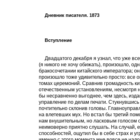
Дневник писателя. 1873
Вступление
Двадцатого декабря я узнал, что уже вс
(я никого не хочу обижать), произошло, од
бракосочетании китайского императора; он
произошло тоже удивительно просто: все о
томах церемоний. Сравнив громадность кит
отечественным установлениям, несмотря на 
бы несравненно выгоднее, чем здесь, изд
управление по делам печати. Стукнувшись
почтительно склонив головы. Главноуправл
на влетевших мух. Но встал бы третий пом
нам внушительным, но ласковым голосом о
неимоверно приятно слушать. На случай, ес
способностей, ощутил бы в себе страх и уг
именно с этого момента мне вовсе не надо 