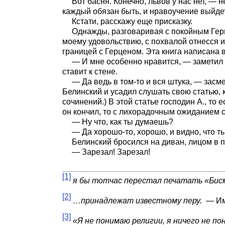
Вот басня. Конечно, львов у нас нет, — 
каждый обязан быть, и нравоучение выйдет
Кстати, расскажу еще присказку.
Однажды, разговаривая с покойным Герц
моему удовольствию, с похвалой отнесся 
границей с Герценом. Эта книга написана 
— И мне особенно нравится, — заметил я
ставит к стене.
— Да ведь в том-то и вся штука, — засме
Белинский и усадил слушать свою статью, 
сочинений.) В этой статье господин А., то 
он кончил, то с лихорадочным ожиданием 
— Ну что, как ты думаешь?
— Да хорошо-то, хорошо, и видно, что ты
Белинский бросился на диван, лицом в по
— Зарезал! Зарезал!
[1]
я бы тотчас перестал печатать «Би
[2]
…принадлежат известному перу.
— Име
[3]
«Я не понимаю религии, я ничего не по