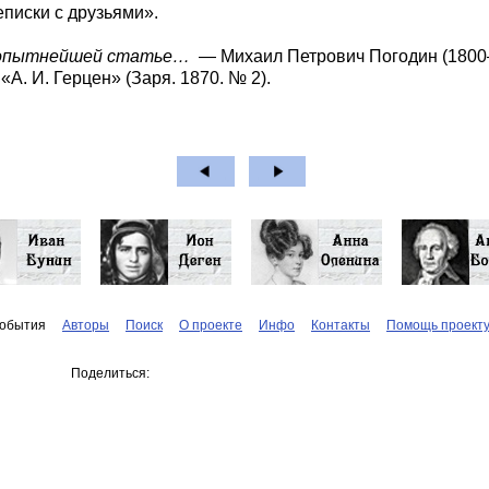
писки с друзьями».
юбопытнейшей статье…
— Михаил Петрович Погодин (1800–
«А. И. Герцен» (Заря. 1870. № 2).
обытия
Авторы
Поиск
О проекте
Инфо
Контакты
Помощь проект
Поделиться: