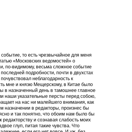
 событие, то есть чрезвычайное для меня
 статью «Московских ведомостей» о
 и, по-видимому, весьма сложное событие
 последней подробности, почти в двухстах
 почувствовал неблагодарность к
сть мне и князю Мещерскому, в Китае было
бы в назначенный день в тамошнее главное
ли наши указательные персты перед собою,
ращает на нас ни малейшего внимания, как
ем назначении в редакторы, произнес бы
сно и так понятно, что обоим нам было бы
 к редакторству и сознавая слабость моих
двое глуп, питая такие чувства. Что
адежнее, если его нет вовсе. И уж, без