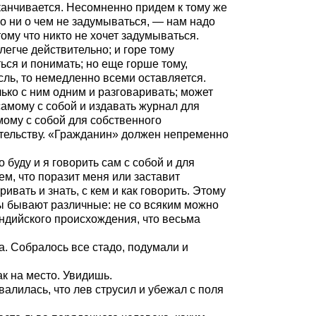
оканчивается. Несомненно придем к тому же
во ни о чем не задумываться, — нам надо
ому что никто не хочет задумываться.
 легче действительно; и горе тому
ься и понимать; но еще горше тому,
ысль, то немедленно всеми оставляется.
лько с ним одним и разговаривать; может
самому с собой и издавать журнал для
мому с собой для собственного
ательству. «Гражданин» должен непременно
буду и я говорить сам с собой и для
ем, что поразит меня или заставит
ивать и знать, с кем и как говорить. Этому
нты бывают различные: не со всяким можно
 индийского происхождения, что весьма
а. Собралось все стадо, подумали и
ак на место. Увидишь.
алилась, что лев струсил и убежал с поля