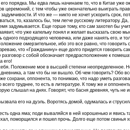
з его порядка. Мы едва лишь начинаем то, что в Китае уже 
мов церемоний, с тем чтобы уже окончательно выиграть пра
адумчивости. И что же — никто не хочет ускорить срок, пот
ваться, то, казалось бы, тем легче русскому литератору. Да,
емя задумывается. Еще горше тому, кто сам захотел бы учит
заявит, что уже капельку понял и желает высказать свою м
 одного подходящего человечка, или даже нанять его, и то
Положение омерзительное, ибо это все равно, что говорить 
зреваю, что «Гражданину» еще долго придется говорить са
ине разговор с собой обозначает предрасположение к помеш
а его!
себя. Положение мое в высшей степени неопределенное. Но 
дневника, а там что бы ни вышло. Об чем говорить? Обо вс
же сохрани, оппонента, то понимаю, что надо уметь разговар
о всего труднее, то есть в литературе. К тому же и оппоне
орую слышал на днях. Говорят, что басня древняя, чуть не
ызвала его на дуэль. Воротясь домой, одумалась и струсил
 есть одна яма; поди вываляйся в ней хорошенько и явись т
хал, поморщился и пошел прочь. Долго еще потом свинья хв