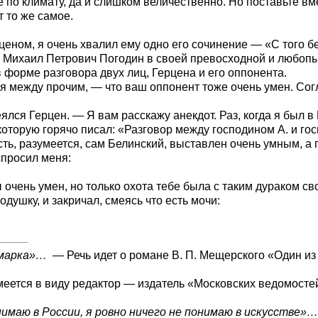
не по климату, да и слишком величественно. Но поставьте в
 то же самое.
еном, я очень хвалил ему одно его сочинение — «С того бе
и Михаил Петрович Погодин в своей превосходной и любоп
в форме разговора двух лиц, Герцена и его оппонента.
 между прочим, — что ваш оппонент тоже очень умен. Согла
ялся Герцен. — Я вам расскажу анекдот. Раз, когда я был в
которую горячо писал: «Разговор между господином А. и го
есть, разумеется, сам Белинский, выставлен очень умным, а 
спросил меня:
 очень умен, но только охота тебе была с таким дураком св
душку, и закричал, смеясь что есть мочи:
смарка»…
— Речь идет о романе В. П. Мещерского «Один из
ется в виду редактор — издатель «Московских ведомостей»
нимаю в России, я ровно ничего не понимаю в искусстве»…