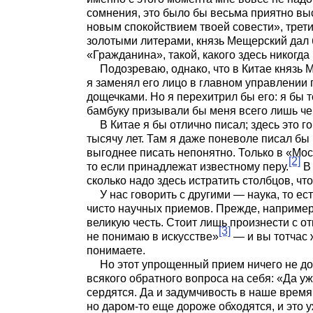
сомнения, это было бы весьма приятно выс
новым спокойствием твоей совести», трет
золотыми литерами, князь Мещерский дал 
«Гражданина», такой, какого здесь никогда
Подозреваю, однако, что в Китае князь
я заменял его лицо в главном управлении 
дощечками. Но я перехитрил бы его: я бы 
бамбуку призывали бы меня всего лишь чер
В Китае я бы отлично писал; здесь это г
тысячу лет. Там я даже поневоле писал бы п
выгоднее писать непонятно. Только в «Мос
[2]
то если принадлежат известному перу.
В
сколько надо здесь истратить столбцов, чт
У нас говорить с другими — наука, то ест
чисто научных приемов. Прежде, например,
великую честь. Стоит лишь произнести с о
[3]
не понимаю в искусстве»
— и вы тотчас 
понимаете.
Но этот упрощенный прием ничего не док
всякого обратного вопроса на себя: «Да уж
сердятся. Да и задумчивость в наше время
но даром-то еще дороже обходятся, и это 