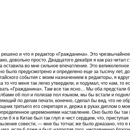
е решено и что я редактор «Гражданина». Это чрезвычайное
нако, довольно просто. Двадцатого декабря я как раз читал
а оставила во мне сильное впечатление. Это великолепное
но было предусмотрено и определено еще за тысячу лет, до
айского события с моим назначением в редакторы, я вдруг
то что меня так легко утвердили, и подумал, что нам, то е
авать «Гражданина». Там все так ясно… Мы оба предстали 
 лбами об пол и полизав пол языком, мы бы встали и подня
яющий по делам печати, конечно, сделал бы вид, что не об
ощник третьего его секретаря и, держа в руках диплом о мо
пределенное церемониями наставление. Оно было бы так я
ли б я в Китае был так глуп и чист сердцем, что, приступая
рызение совести, — мне бы тотчас же было доказано, что я в
ума, если б даже и был; напротив того, несравненно благон