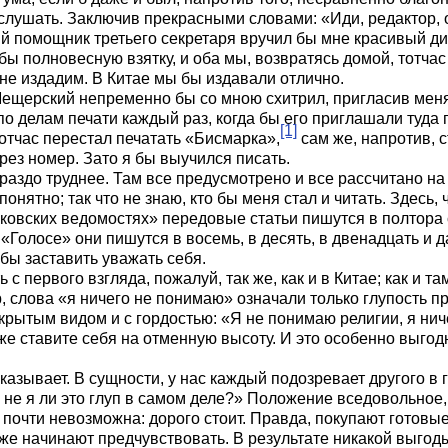
лушать. Заключив прекрасными словами: «Иди, редактор, о
ий помощник третьего секретаря вручил бы мне красивый д
бы полновесную взятку, и оба мы, возвратясь домой, тотч
 не издадим. В Китае мы бы издавали отлично.
 Мещерский непременно бы со мною схитрил, пригласив меня
по делам печати каждый раз, когда бы его приглашали туд
[1]
тотчас перестал печатать «Бисмарка»,
сам же, напротив, с
ез номер. Зато я бы выучился писать.
ораздо труднее. Там все предусмотрено и все рассчитано на
онятно; так что не знаю, кто бы меня стал и читать. Здесь,
ковских ведомостях» передовые статьи пишутся в полтора 
 «Голосе» они пишутся в восемь, в десять, в двенадцать и д
обы заставить уважать себя.
ь с первого взгляда, пожалуй, так же, как и в Китае; как и 
 слова «я ничего не понимаю» означали только глупость п
ткрытым видом и с гордостью: «Я не понимаю религии, я нич
же ставите себя на отменную высоту. И это особенно выгод
азывает. В сущности, у нас каждый подозревает другого в 
 не я ли это глуп в самом деле?» Положение вседовольное, 
 почти невозможна: дорого стоит. Правда, покупают готовы
уже начинают предчувствовать. В результате никакой выгод