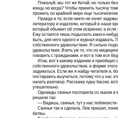
Пожалуй, мы тот же Китай, но только бе
концу, но когда? Чтобы принять тысячу то
прожить по крайней мере еще тысячелетие з
Правда и то: если никто не хочет задумы
литератору и издателю, который в наше вр
который объявит об этом искренно; а если 
Ему остается лишь подыскать какого-нибудь
быть, для него одного и журнал издавать. 
собственного удовольствия. Я сильно подо
удовольствия. Взять уж то, что по медиц
говорить с гражданами, и вот в том вся бед
Итак, вот к какому изданию я приобщил 
собственного удовольствия, в форме этого 
задуматься. Если же я найду читателя и, бо
постараюсь выучиться, потому что у нас эт
начать разговор. Расскажу одну басню, кот
утешительно.
Однажды свинья поспорила со львом и в
решили так:
— Видишь, свинья, тут у нас поблизости
Свинья так и сделала. Лев пришел, поню
битвы.