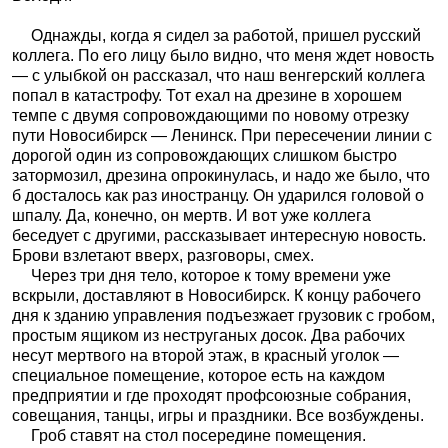
Однажды, когда я сидел за работой, пришел русский
коллега. По его лицу было видно, что меня ждет новость
— с улыбкой он рассказал, что наш венгерский коллега
попал в катастрофу. Тот ехал на дрезине в хорошем
темпе с двумя сопровождающими по новому отрезку
пути Новосибирск — Ленинск. При пересечении линии с
дорогой один из сопровождающих слишком быстро
затормозил, дрезина опрокинулась, и надо же было, что
б досталось как раз иностранцу. Он ударился головой о
шпалу. Да, конечно, он мертв. И вот уже коллега
беседует с другими, рассказывает интересную новость.
Брови взлетают вверх, разговоры, смех.
Через три дня тело, которое к тому времени уже
вскрыли, доставляют в Новосибирск. К концу рабочего
дня к зданию управления подъезжает грузовик с гробом,
простым ящиком из неструганых досок. Два рабочих
несут мертвого на второй этаж, в красный уголок —
специальное помещение, которое есть на каждом
предприятии и где проходят профсоюзные собрания,
совещания, танцы, игры и праздники. Все возбуждены.
Гроб ставят на стол посередине помещения.