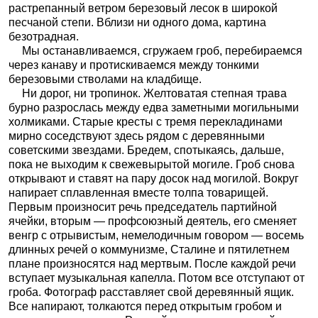
растрепанный ветром березовый лесок в широкой
песчаной степи. Вблизи ни одного дома, картина
безотрадная.
Мы останавливаемся, сгружаем гроб, перебираемся
через канаву и протискиваемся между тонкими
березовыми стволами на кладбище.
Ни дорог, ни тропинок. Желтоватая степная трава
бурно разрослась между едва заметными могильными
холмиками. Старые кресты с тремя перекладинами
мирно соседствуют здесь рядом с деревянными
советскими звездами. Бредем, спотыкаясь, дальше,
пока не выходим к свежевырытой могиле. Гроб снова
открывают и ставят на пару досок над могилой. Вокруг
напирает сплавленная вместе толпа товарищей.
Первым произносит речь председатель партийной
ячейки, вторым — профсоюзный деятель, его сменяет
венгр с отрывистым, немелодичным говором — восемь
длинных речей о коммунизме, Сталине и пятилетнем
плане произносятся над мертвым. После каждой речи
вступает музыкальная капелла. Потом все отступают от
гроба. Фотограф расставляет свой деревянный ящик.
Все напирают, толкаются перед открытым гробом и