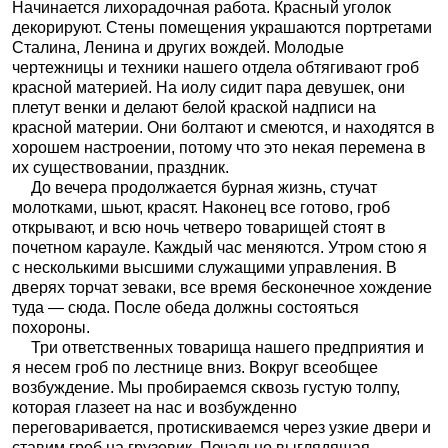
Начинается лихорадочная работа. Красный уголок
декорируют. Стены помещения украшаются портретами
Сталина, Ленина и других вождей. Молодые
чертежницы и техники нашего отдела обтягивают гроб
красной материей. На иолу сидит пара девушек, они
плетут венки и делают белой краской надписи на
красной материи. Они болтают и смеются, и находятся в
хорошем настроении, потому что это некая перемена в
их существовании, праздник.
До вечера продолжается бурная жизнь, стучат
молотками, шьют, красят. Наконец все готово, гроб
открывают, и всю ночь четверо товарищей стоят в
почетном карауле. Каждый час меняются. Утром стою я
с несколькими высшими служащими управления. В
дверях торчат зеваки, все время бесконечное хождение
туда — сюда. После обеда должны состояться
похороны.
Три ответственных товарища нашего предприятия и
я несем гроб по лестнице вниз. Вокруг всеобщее
возбуждение. Мы пробираемся сквозь густую толпу,
которая глазеет на нас и возбужденно
переговаривается, протискиваемся через узкие двери и
ставим гроб на грузовик. Печально выглядящая