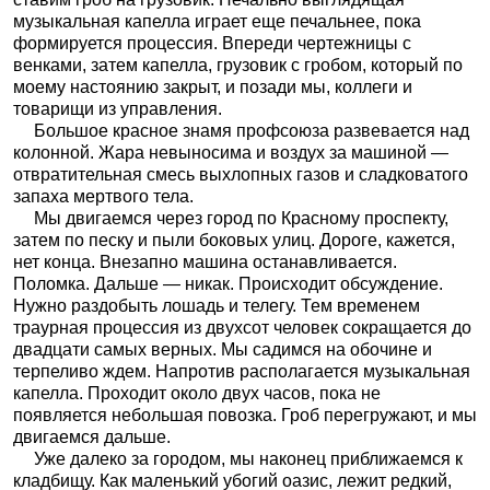
музыкальная капелла играет еще печальнее, пока
формируется процессия. Впереди чертежницы с
венками, затем капелла, грузовик с гробом, который по
моему настоянию закрыт, и позади мы, коллеги и
товарищи из управления.
Большое красное знамя профсоюза развевается над
колонной. Жара невыносима и воздух за машиной —
отвратительная смесь выхлопных газов и сладковатого
запаха мертвого тела.
Мы двигаемся через город по Красному проспекту,
затем по песку и пыли боковых улиц. Дороге, кажется,
нет конца. Внезапно машина останавливается.
Поломка. Дальше — никак. Происходит обсуждение.
Нужно раздобыть лошадь и телегу. Тем временем
траурная процессия из двухсот человек сокращается до
двадцати самых верных. Мы садимся на обочине и
терпеливо ждем. Напротив располагается музыкальная
капелла. Проходит около двух часов, пока не
появляется небольшая повозка. Гроб перегружают, и мы
двигаемся дальше.
Уже далеко за городом, мы наконец приближаемся к
кладбищу. Как маленький убогий оазис, лежит редкий,