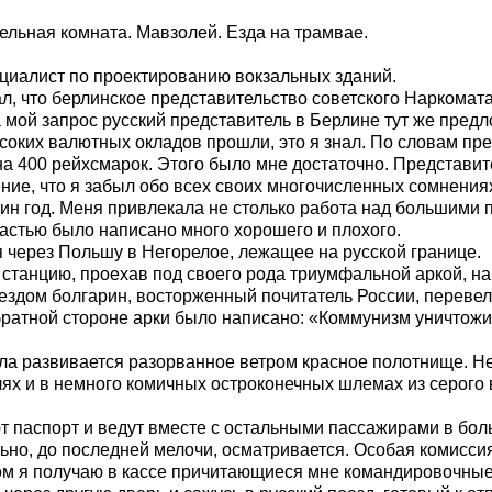
ельная комната. Мавзолей. Езда на трамвае.
пециалист по проектированию вокзальных зданий.
л, что берлинское представительство советского Наркомата
 мой запрос русский представитель в Берлине тут же предл
соких валютных окладов прошли, это я знал. По словам пре
 на 400 рейхсмарок. Этого было мне достаточно. Представ
ние, что я забыл обо всех своих многочисленных сомнениях.
ин год. Меня привлекала не столько работа над большими п
трастью было написано много хорошего и плохого.
 через Польшу в Негорелое, лежащее на русской границе.
станцию, проехав под своего рода триумфальной аркой, на
ездом болгарин, восторженный почитатель России, перевел
обратной стороне арки было написано: «Коммунизм уничтожи
а развивается разорванное ветром красное полотнище. Н
ях и в немного комичных остроконечных шлемах из серого
т паспорт и ведут вместе с остальными пассажирами в бол
но, до последней мелочи, осматривается. Особая комиссия
ом я получаю в кассе причитающиеся мне командировочные 