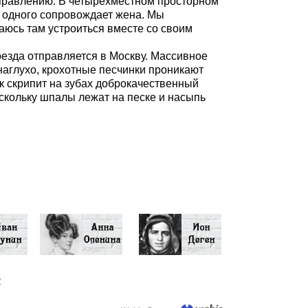
отправлению. В четырехместном просторном
, одного сопровождает жена. Мы
таюсь там устроиться вместе со своим
оезда отправляется в Москву. Массивное
наглухо, крохотные песчинки проникают
ак скрипит на зубах доброкачественный
оскольку шпалы лежат на песке и насыпь
у