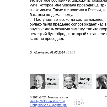
это все мое состояние. Выхожу из таможни
купе, которое мне указала проводница, тр
знакомимся. Такие же новички в России, к
багажом по-домашнему.
Наступает вечер, когда состав наконец 
облако пыли преданно сопровождает нас вс
внутрь сквозь оконную замазку, так что с
немецкий бутерброд, в который я с аппети
заметно проседает.
Опубликовано
08.05.2024
в 13:18
© 2011-2026, Memuarist.com
С
Idea by Nick Gripishin (rus)
Юридическая информация