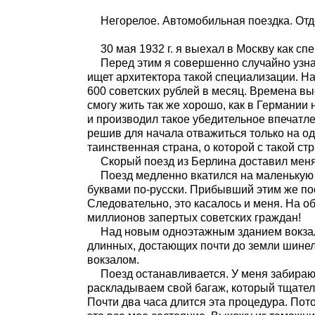
Негорелое. Автомобильная поездка. Отд
30 мая 1932 г. я выехал в Москву как с
Перед этим я совершенно случайно узна
ищет архитектора такой специализации. На
600 советских рублей в месяц. Времена вы
смогу жить так же хорошо, как в Германии
и производил такое убедительное впечатле
решив для начала отважиться только на од
таинственная страна, о которой с такой с
Скорый поезд из Берлина доставил меня
Поезд медленно вкатился на маленькую 
буквами по-русски. Прибывший этим же по
Следовательно, это касалось и меня. На 
миллионов запертых советских граждан!
Над новым одноэтажным зданием вокзал
длинных, достающих почти до земли шинел
вокзалом.
Поезд останавливается. У меня забираю
раскладываем свой багаж, который тщатель
Почти два часа длится эта процедура. Пот