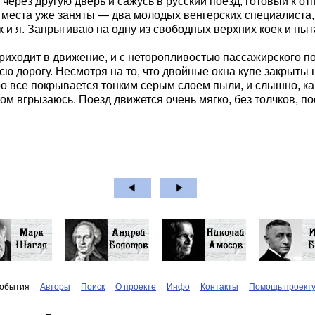
 через другую дверь и сажусь в русский поезд, готовый к 
и места уже заняты — два молодых венгерских специалиста
ак и я. Запрыгиваю на одну из свободных верхних коек и пы
приходит в движение, и с неторопливостью пассажирского п
ю дорогу. Несмотря на то, что двойные окна купе закрыты 
коро все покрывается тонким серым слоем пыли, и слышно, к
том вгрызаюсь. Поезд движется очень мягко, без толчков, п
обытия
Авторы
Поиск
О проекте
Инфо
Контакты
Помощь проект