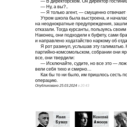
— В директорском. Он директор гостини
— Ну, а вы?..
— Я только агент, — смущенно отвечает 
Утром школа была выстроена, и началас
на неоднократные предупреждения, зашли в
отказали. Тогда курсанты, пользуясь свои
Наконец, они подходили к буфету, сами бр
и направлено ходатайство наркому об отдач
Я рот разинул, услышав эту галиматью.
партийно-комсомольском, собрании они яро
все, они твердили:
— Исключайте, судите, но все это — лож
вели себя тихо и смирно…
Как бы то ни было, им пришлось сесть п
операцию.
Опубликовано
25.03.2024
в 20:43