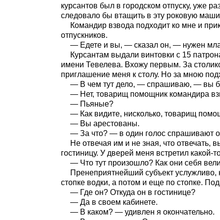
курсантов был в городском отпуску, уже ра
следовало бы втащить в эту роковую маши
Командир взвода подходит ко мне и при
отпускников.
— Едете и вы, — сказал он, — нужен мл
Курсантам выдали винтовки с 15 патрон
имени Тевелева. Вхожу первым. За столико
приглашение меня к столу. Но за мною под
— В чем тут дело, — спрашиваю, — вы 
— Нет, товарищ помощник командира вз
— Пьяные?
— Как видите, нисколько, товарищ помо
— Вы арестованы.
— За что? — в один голос спрашивают о
Не отвечая им и не зная, что отвечать,
гостиницу. У дверей меня встретил какой-
— Что тут произошло? Как они себя вел
Пренеприятнейший субъект услужливо, ка
стопке водки, а потом и еще по стопке. П
— Где он? Откуда он в гостинице?
— Да в своем кабинете.
— В каком? — удивлен я окончательно.