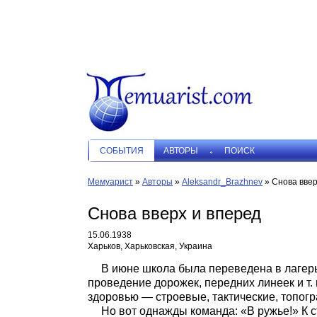
СОБЫТИЯ
АВТОРЫ
ПОИСК
Мемуарист
»
Авторы
»
Aleksandr_Brazhnev
»
Снова ввер
Снова вверх и вперед
15.06.1938
Харьков, Харьковская, Украина
В июне школа была переведена в лагерь
проведение дорожек, передних линеек и т.
здоровью — строевые, тактические, топог
Но вот однажды команда: «В ружье!» К с