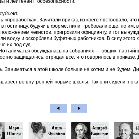
цы и лейтенант госбезопасности.
субъект.
ь «проработка». Зачитали приказ, из коего явствовало, чт
 гостиницу, будучи в форме, пили, требовали еще, но им, в
м положением чекистов, пригрозили официанту, и тот вынуж
али водку и оскорбляли буфетных работников. В силу этог
е их под суд.
 Но галиматья обсуждалась на собраниях — общих, партийн
стно защищались, отрицая все, что говорилось в приказе.
ь. Заниматься в этой школе больше не хотим и не будем! Д
од арест во внутренней тюрьме школы. Так они сидели, пок