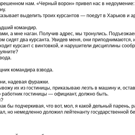
зрешенном нам. «Черный ворон» привел нас в недоумение: ср
ну.
казывает выделить троих курсантов — поедут в Харьков и а
адший командир.
ами, а мне наган. Получив адрес, мы тронулись. Подъезжае
м сидят два курсанта. Увидев меня, они приподнимаются, и
ходит курсант с винтовкой, и нарушители дисциплины сообр
буяните?
вода.
щник командира взвода.
ни, надевая фуражки.
 вывожу их из гостиницы, приказываю лезть в машину и, ост
то работник гостиницы — официант, должно быть.
и?
к бы подчеркивая, что вот, мол, я какой дельный парень, 
одал, но немедленно доложил лейтенанту государственной б