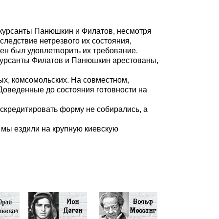
о курсанты Панюшкин и Филатов, несмотря
следствие нетрезвого их состояния,
ден был удовлетворить их требование.
о курсанты Филатов и Панюшкин арестованы,
ых, комсомольских. На совместном,
 Доведенные до состояния готовности на
искредитировать форму не собирались, а
а мы ездили на крупную киевскую