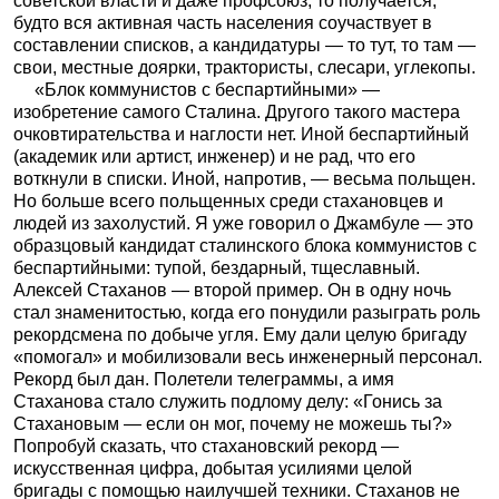
советской власти и даже профсоюз, то получается,
будто вся активная часть населения соучаствует в
составлении списков, а кандидатуры — то тут, то там —
свои, местные доярки, трактористы, слесари, углекопы.
«Блок коммунистов с беспартийными» —
изобретение самого Сталина. Другого такого мастера
очковтирательства и наглости нет. Иной беспартийный
(академик или артист, инженер) и не рад, что его
воткнули в списки. Иной, напротив, — весьма польщен.
Но больше всего польщенных среди стахановцев и
людей из захолустий. Я уже говорил о Джамбуле — это
образцовый кандидат сталинского блока коммунистов с
беспартийными: тупой, бездарный, тщеславный.
Алексей Стаханов — второй пример. Он в одну ночь
стал знаменитостью, когда его понудили разыграть роль
рекордсмена по добыче угля. Ему дали целую бригаду
«помогал» и мобилизовали весь инженерный персонал.
Рекорд был дан. Полетели телеграммы, а имя
Стаханова стало служить подлому делу: «Гонись за
Стахановым — если он мог, почему не можешь ты?»
Попробуй сказать, что стахановский рекорд —
искусственная цифра, добытая усилиями целой
бригады с помощью наилучшей техники. Стаханов не