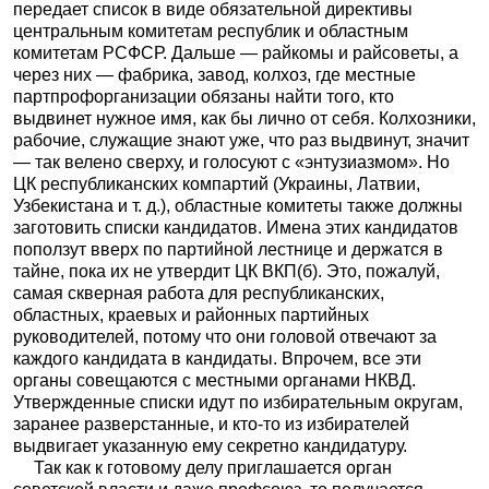
передает список в виде обязательной директивы
центральным комитетам республик и областным
комитетам РСФСР. Дальше — райкомы и райсоветы, а
через них — фабрика, завод, колхоз, где местные
партпрофорганизации обязаны найти того, кто
выдвинет нужное имя, как бы лично от себя. Колхозники,
рабочие, служащие знают уже, что раз выдвинут, значит
— так велено сверху, и голосуют с «энтузиазмом». Но
ЦК республиканских компартий (Украины, Латвии,
Узбекистана и т. д.), областные комитеты также должны
заготовить списки кандидатов. Имена этих кандидатов
поползут вверх по партийной лестнице и держатся в
тайне, пока их не утвердит ЦК ВКП(б). Это, пожалуй,
самая скверная работа для республиканских,
областных, краевых и районных партийных
руководителей, потому что они головой отвечают за
каждого кандидата в кандидаты. Впрочем, все эти
органы совещаются с местными органами НКВД.
Утвержденные списки идут по избирательным округам,
заранее разверстанные, и кто-то из избирателей
выдвигает указанную ему секретно кандидатуру.
Так как к готовому делу приглашается орган