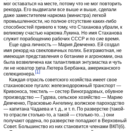
мог оставаться на месте, потому что не мог повторить
рекорда. Его выдвигали все выше и выше, сделали
даже заместителем наркома (министра) легкой
промышленности, но полное отсутствие каких-либо
способностей привело к тому, что Стаханова убрали, к
великому счастью наркома Лукина. Но имя Стаханова
служит порабощению рабочих СССР и по сие время.
Еще одна личность — Мария Демченко. Ей создал
имя рекорд на свекловичных полях. Безграмотная, не
имеющая представления о ботанике и агрономии, она
была возвеличена как талантливая энтузиастка и чуть
ли не новатор типа Лютера Бербанка, американского
[1]
селекционера.
Каждая отрасль советского хозяйства имеет свое
стахановское пугало: железнодорожный транспорт —
Кривоноса, текстиль — сестер Виноградовых, обувное
производство — Гудова, сельское хозяйство — Марию
Демченко, Прасковью Ангелину, волжское пароходство
— капитана Чадаева и т. д., и т. п. По разверстке (такой-
то отрасли столько-то, а такой — столько-то…) они
получают ордена, по разверстке попадают в Верховный
Совет. Большинство из них становится членами ВКП(б).