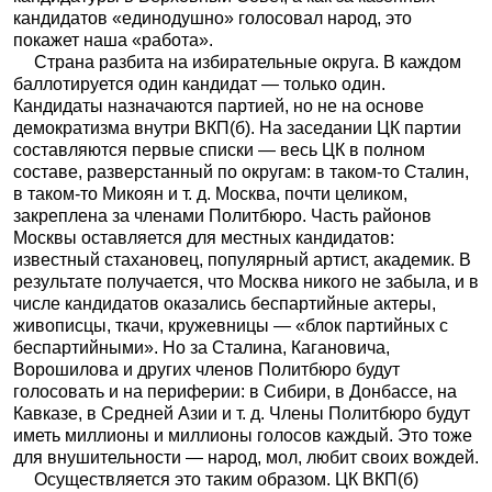
кандидатов «единодушно» голосовал народ, это
покажет наша «работа».
Страна разбита на избирательные округа. В каждом
баллотируется один кандидат — только один.
Кандидаты назначаются партией, но не на основе
демократизма внутри ВКП(б). На заседании ЦК партии
составляются первые списки — весь ЦК в полном
составе, разверстанный по округам: в таком-то Сталин,
в таком-то Микоян и т. д. Москва, почти целиком,
закреплена за членами Политбюро. Часть районов
Москвы оставляется для местных кандидатов:
известный стахановец, популярный артист, академик. В
результате получается, что Москва никого не забыла, и в
числе кандидатов оказались беспартийные актеры,
живописцы, ткачи, кружевницы — «блок партийных с
беспартийными». Но за Сталина, Кагановича,
Ворошилова и других членов Политбюро будут
голосовать и на периферии: в Сибири, в Донбассе, на
Кавказе, в Средней Азии и т. д. Члены Политбюро будут
иметь миллионы и миллионы голосов каждый. Это тоже
для внушительности — народ, мол, любит своих вождей.
Осуществляется это таким образом. ЦК ВКП(б)